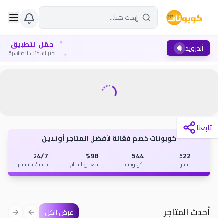
✦
حمّل التطبيق
أندرويد
✦
اختر نسختك المناسبة
تابعنا
كوبونات خصم فعّالة لأفضل المتاجر أونلاين
24/7
%98
544
522
متجر
كوبونات
معدل النجاح
تحديث مستمر
أحدث المتاجر
عرض الكل
 slide
vious slide