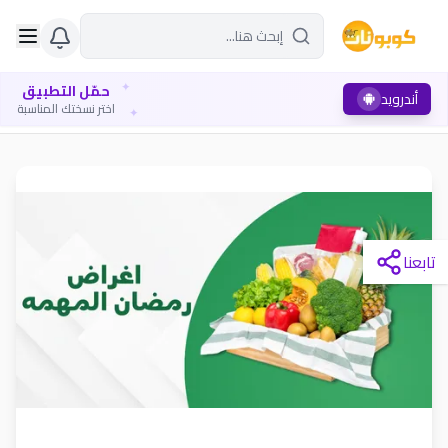
✦
حمّل التطبيق
أندرويد
✦
اختر نسختك المناسبة
تابعنا