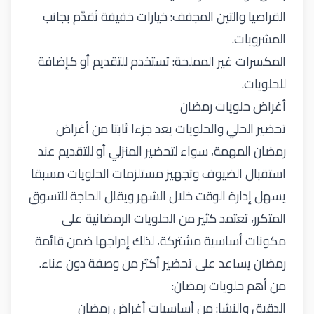
القراصيا والتين المجفف: خيارات خفيفة تُقدَّم بجانب
المشروبات
.
المكسرات غير المملحة: تستخدم للتقديم أو كإضافة
للحلويات
.
أغراض حلويات رمضان
تحضير الحلي
والحلويات
يعد جزءا ثابتا من أغراض
رمضان المهمة، سواء لتحضير المنزلي أو للتقديم عند
استقبال الضيوف وتجهيز مستلزمات الحلويات مسبقا
يسهل إدارة الوقت خلال الشهر ويقلل الحاجة للتسوق
المتكرر،
تعتمد كثير من الحلويات الرمضانية على
مكونات أساسية مشتركة، لذلك إدراجها ضمن قائمة
رمضان يساعد على تحضير أكثر من وصفة دون عناء
.
من أهم حلويات رمضان
:
الدقيق والنشا: من أساسيات أغراض رمضان