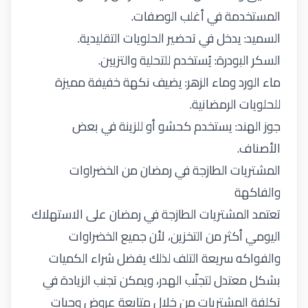
المستخدمة في أغلب الوصفات
.
السميد: يدخل في تحضير الحلويات التقليدية
.
السكر البودرة: يُستخدم للتحلية والتزيين
.
ماء الورد وماء الزهر: يضيف نكهة خفيفة مميزة
للحلويات الرمضانية
.
جوز الهند: يستخدم كحشو أو للزينة في بعض
الأصناف
.
المشتريات الطازجة في رمضان من الخضراوات
والفاكهة
تعتمد المشتريات الطازجة في رمضان على الاستهلاك
اليومي أكثر من التخزين، لأن
جميع
الخضراوات
والفواكه سريعة التلف لذلك يفضل شراء الكميات
بشكل معتدل لتجنّب الهدر، ويمكن تجنب الزيادة في
تكلفة المشتريات من خلال متابعة
عروض وجبات