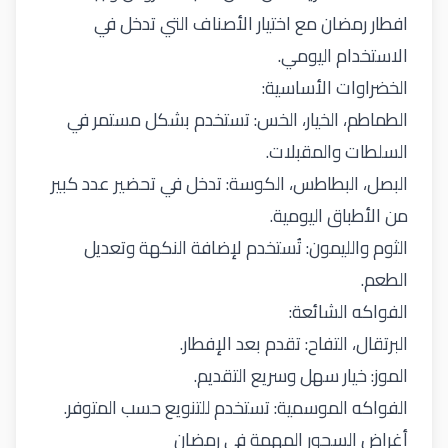
افطار رمضان
مع اختيار الأصناف التي تدخل في
الاستخدام اليومي
.
الخضراوات الأساسية
:
الطماطم، الخيار، الخس: تستخدم بشكل مستمر في
السلطات والمقبلات
.
البصل، البطاطس، الكوسة: تدخل في تحضير عدد كبير
من الأطباق اليومية
.
الثوم والليمون: تُستخدم لإضافة النكهة وتعديل
الطعم
.
الفواكه الشائعة
:
البرتقال، التفاح: تقدم بعد الإفطار.
الموز: خيار سهل وسريع التقديم
.
الفواكه الموسمية: تستخدم للتنويع حسب المتوفر
.
أغراض السحور المهمة في رمضان