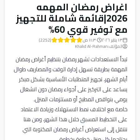
اغراض رمضان المهمه
2026|قائمة شاملة للتجهيز
مع توفير قوي 60%
١٣ يناير ٢٠٢٦
١١:٣٠ ص
(
2252
)
المؤلف
:
Khalid Al-Rahman
تبدأ الاستعدادات لشهر رمضان بتنظيم أغراض رمضان
المهمة بطريقة تسهل إدارة الوقت والمصاريف طوال
أيام الشهر، تجهيز المتطلبات الأساسية بشكل مبكر
يساعد على التركيز على أجواء رمضان دون انشغال
يومي بنواقص المطبخ أو مستلزمات المنزل.
خاصة مع اختلاف نمط الاستهلاك وزيادة الاعتماد
على التخطيط المسبق خلال هذا الشهر، ومن هنا
ننتقل إلى استعراض أغراض رمضان المكتوبة التي
يحتاجها كل منزل خطوة بخطوة
.