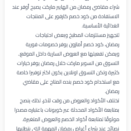
شراء مقاضي رمضان من الهايبر ماركت يصبح أوفر عند
الاستفادة من
كود خصم كارفور
على المنتجات
الغذائية الأساسية
.
لتجهيز مستلزمات المطبخ وبعض احتياجات
رمضان،
كود خصم أمازون
يوفر خصومات فورية
ويمكن تفعيلها مع العروض السارية داخل الموقع.
.
التسوق من السوبر ماركت خلال رمضان يوفر خيارات
كثيرة ولكن التسوق اونلاين يكون اكثر توفيرا خاصة
مع استخدام
كود خصم بنده
المتاح على مقاضي
رمضان.
تختلف الأكواد والعروض من وقت لآخر، لذلك ينصح
بمتابعة الأكواد المحدثة عبر كوبونات
باعتباره مصدرا
موثوقًا لمتابعة أكواد الخصم والعروض المتغيرة.
نصائح عند شراء أغراض رمضان المهمة التي يتطلبها