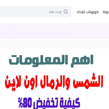
ونة
كوبونات لبلدك