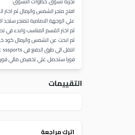
تجربة تسوق. خطوات التسوق:
افتح متجر الشمس والرمال ثم اختر الب
علي الوجهة الامامية للمتجر ستجد
ثم اختر القسم المناسب وابدء في تصف
ثم ابحث عن الشمس والرمال كود خص
انتقل الي طرق الدفع في sssports عندها سوف تجد خانة الكوبونات قم بتطبيق
فورا ستحصل علي تخفيض مالي فوري 
التقييمات
اترك مراجعة