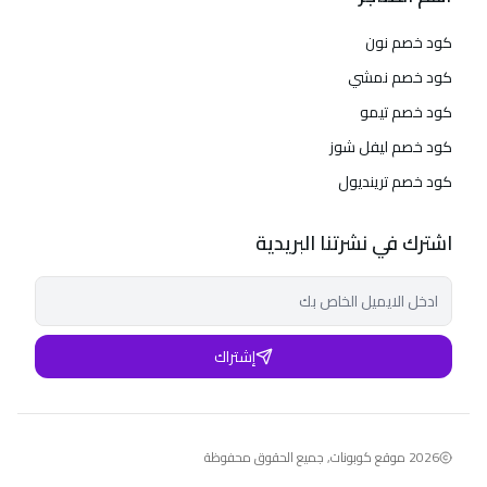
كود خصم نون
كود خصم نمشي
كود خصم تيمو
كود خصم ليفل شوز
كود خصم ترينديول
اشترك في نشرتنا البريدية
إشتراك
2026
موقع كوبونات
,
جميع الحقوق محفوظة