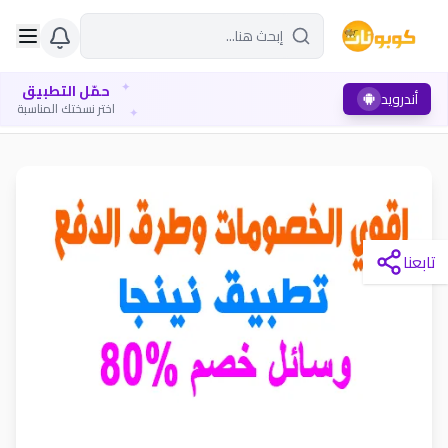
✦
حمّل التطبيق
أندرويد
✦
اختر نسختك المناسبة
تابعنا