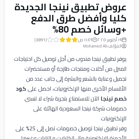
عروض تطبيق نينجا الجديدة
كليا وأفضل طرق الدفع
+وسائل خصم 80%
١٩ أكتوبر ٢٠٢٥
١١:٤٩ ص
(
3891
)
المؤلف
:
Mohamed Ali
يوفر تطبيق نينجا مندوب من أجل توصيل كل احتياجات
المنزل من أكلات ومنتجات طازجة أو مستحضرات
تجميل وعناية بالشعر والبشرة إلى جانب عدد من
الأقسام الأخرى منها الإلكترونيات، احصل على
كود
خصم نينجا
الآن للاستمتاع بتجربة شراء لا تنسى.
خصومات شركة نينجا السعودية الهائلة على
الإلكترونيات
وفر تطبيق نينجا توصيل خصومات تصل إلى 25% على
الأجهزة الإلكترونية مثل الكابلات و التابات وغيرها،