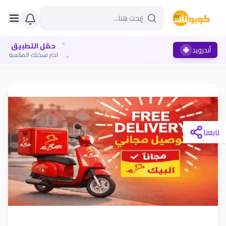
✦
حمّل التطبيق
أندرويد
✦
اختر نسختك المناسبة
تابعنا