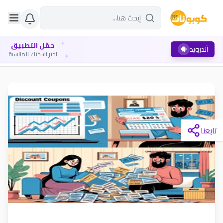
✦
حمّل التطبيق
أندرويد
✦
اختر نسختك المناسبة
تابعنا