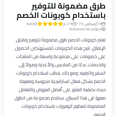
طرق مضمونة للتوفير
باستخدام كوبونات الخصم
١٩ أغسطس ٢٠٢٥
١:٢٩ م
(
4026
)
المؤلف
:
Mohamed Ali
تعتبر
كوبونات الخصم
طرق مضمونة للتوفير وتقليل
الإنفاق. تتيح هذه الكوبونات للمستهلكين الحصول
على خصومات على مجموعة واسعة من المنتجات
والخدمات، بدءًا من الملابس والأغذية وصولاً إلى
السفر والترفيه. ومع ذلك، يتطلب استخدام كوبونات
الخصم بشكل فعال استراتيجية مدروسة ومعرفة
جيدة بكيفية العثور على أفضل العروض والتعامل
معها. في هذا السياق، سنقدم مجموعة من الطرق
المضمونة لتعظيم الوفورات باستخدام كوبونات
الخصم.