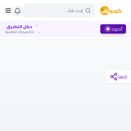
✦
حمّل التطبيق
أندرويد
✦
اختر نسختك المناسبة
تابعنا