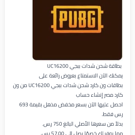
بطاقة شحن شدات ببجي UC16200
يمكنك الآن الاستمتاع بعروض رائعة على
بطاقات ون كارد
شحن شدات ببجي UC16200 من ون
كارد مصر إنشاء حساب
احصل عليها الآن بسعر مخفض مذهل بقيمة 693
ر.س فقط.
بدلاً من سعرها الأصلي البالغ 750 ر.س.
مما يوفر لك خصمًا يصل إلى 57.00 ر.س.