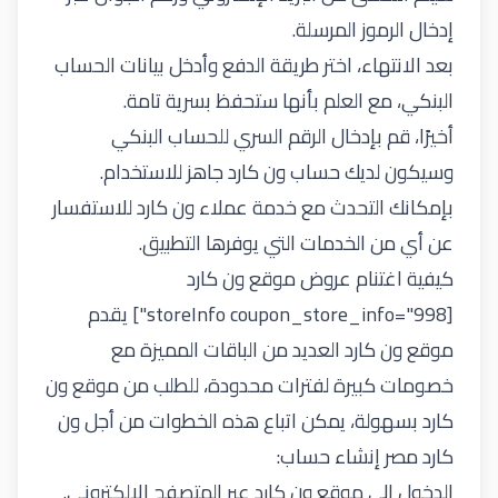
إدخال الرموز المرسلة.
بعد الانتهاء، اختر طريقة الدفع وأدخل بيانات الحساب
البنكي، مع العلم بأنها ستحفظ بسرية تامة.
أخيرًا، قم بإدخال الرقم السري للحساب البنكي
وسيكون لديك حساب ون كارد جاهز للاستخدام.
بإمكانك التحدث مع
خدمة عملاء ون كارد
للاستفسار
عن أي من الخدمات التي يوفرها التطبيق.
كيفية اغتنام عروض موقع ون كارد
[storeInfo coupon_store_info="998"] يقدم
موقع ون كارد
العديد من الباقات المميزة مع
خصومات كبيرة لفترات محدودة، للطلب من موقع ون
كارد بسهولة، يمكن اتباع هذه الخطوات من أجل ون
كارد مصر إنشاء حساب:
الدخول إلى موقع ون كارد عبر المتصفح الإلكتروني.