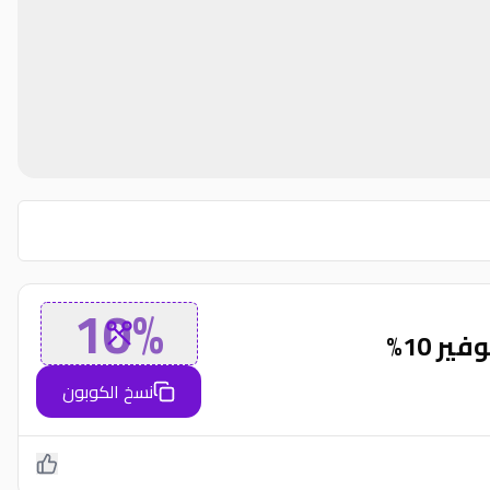
10%
نسخ الكوبون