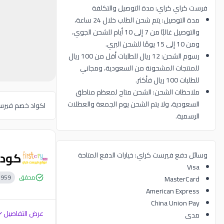
فرست كراي كراي: مدة التوصيل والتكلفة
مدة التوصيل: يتم شحن الطلب خلال 24 ساعة،
والتوصيل غالبًا من 7 إلى 10 أيام للشحن الجوي،
ومن 10 إلى 15 يومًا للشحن البري.
رسوم الشحن: 12 ريال للطلبات أقل من 100 ريال
للمنتجات المشحونة من السعودية، ومجاني
للطلبات 100 ريال فأكثر.
ملاحظات الشحن: الشحن متاح لمعظم مناطق
السعودية، ولا يتم الشحن يوم الجمعة والعطلات
اكواد خصم فيرس
الرسمية.
كود خصم ف
وسائل دفع فيرست كراي: خيارات الدفع المتاحة
Visa
محقق
959
MasterCard
American Express
China Union Pay
عرض التفاصيل
مدى