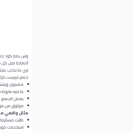
وش يميز كود خص
الصراحة قبل كل شي: 
ترى ما نكذب عليك ونقول لك خصم 
خصم فيرست كراي الحقيقي الل
مضمون ويشتغل
ما فيه شروط م
يعمل للجميع (
موثوق من مو
مثال واقعي من
طلبت مستلزمات ر
استخدمت كوبون ف