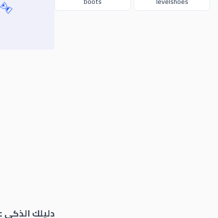
boots
levelshoes
ن
دليلك الذكي 