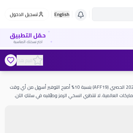
English
تسجيل الدخول
✦
حمّل التطبيق
✦
اختر نسختك المناسبة
قيم هذا
كل أم تبحث عن الأفضل لطفلها دون أن تتجاوز ميزانيتها، ومع كود خصم فيرست كراي 2026 الحصري (AFF19) بنسبة 10% أصبح التوفير أسهل من أي وقت
ات العالمية. لا تنتظري انسخي الرمز وطبّقيه في سلتكِ الآن.