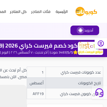
الرئيسية
فئات المتاجر
كل المتاجر
المد
أندرويد
كود خصم فيرست كراي 2026 (AFF19) وفر 10% لكل المتجر
5
/5
(
3483
صوت
)
آخر تحديث
:
٧ أغسطس ٢٠٢٦
( اليوم )
عدد كوبونات فيرست كراي
1
مضى. الآن بلمسة و
تاريخ الكوبونات
أغسطس
اقوى كوبون فيرست كراي
AFF19