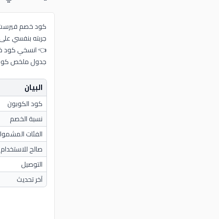
كود خصم فيرست كراي 2026 (AFF19) يوفر لك 10% على كل طلباتك من ملابس الأطفال، الأ
جربته بنفسي على طلب بقيمة 680 ريال ووفرت 68 ريال. الكود شغا
👈 انسخي كود خصم فيرست كراي (AFF19) ووفري 0
جدول ملخص كود 
البيان
كود الكوبون
نسبة الخصم
الفئات المشمول
صالح للاستخدام
التوصيل
آخر تحديث