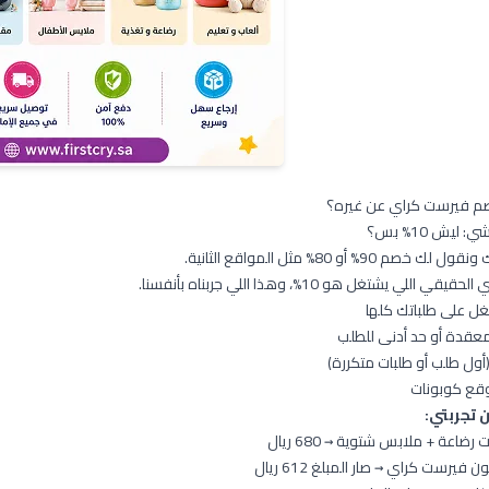
م فيرست كراي عن غيره؟
ليش 10% بس؟
90% أو 80% مثل المواقع الثانية.
ي يشتغل هو 10%، وهذا اللي جربناه بأنفسنا.
 على طلباتك كلها
عقدة أو حد أدنى للطلب
أول طلب أو طلبات متكررة)
قع كوبونات
 تجربتي:
ضاعة + ملابس شتوية → 680 ريال
يرست كراي → صار المبلغ 612 ريال