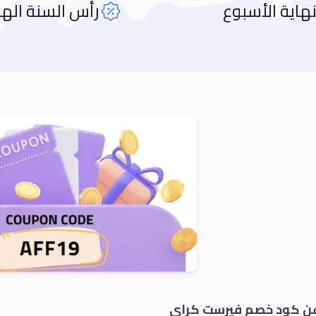
هاية الأسبوع
رأس السنة اله
Orders
عن كود خصم
فيرست كراي