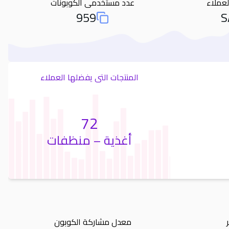
لعملاء
عدد مستخدمى الكوبونات
959
S
otal Used Coupons
المنتجات التى يفضلها العملاء
72
أغذية – منظفات
معدل مشاركة الكوبون