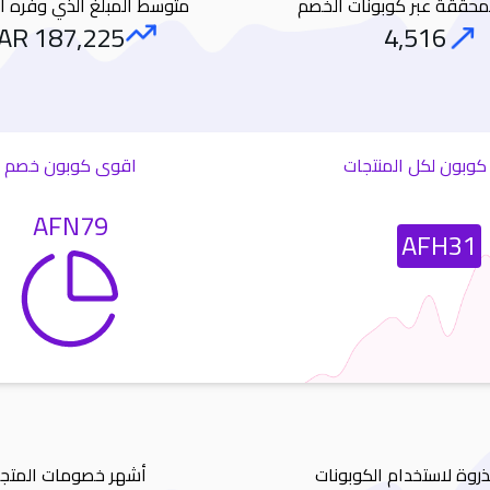
المحققة عبر كوبونات الخصم
متوسط المبلغ الذي وفره ا
AR
187,225
4,516
Amount Saved
Orders
وبون لكل المنتجات
اقوى كوبون خصم
AFN79
Most Used Coupon
AFH31
ذروة لاستخدام الكوبونات
أشهر خصومات المتجر