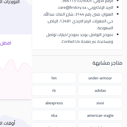
الرقم الدولي: +966115102900.
الاوردرات 
البريد الإلكتروني: care@firstcry.sa.
العنوان: مبنى رقم 3144، شارع الملك عبدالله،
حي المغرزات، الرمز البريدي 12481، الرياض،
السعودية.
نموذج التواصل: يوجد نموذج/خيارات تواصل
ومساعدة عبر صفحة Contact Us.
افضل ك
متاجر مشابهة
hm
under-armour
rb
adidas
aliexpress
sivvi
nba
american-eagle
أوقات ال