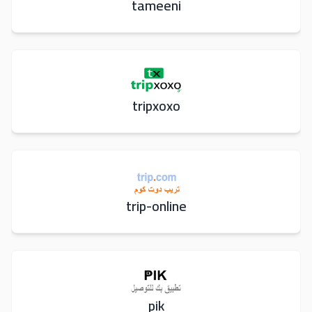
tameeni
tripxoxo
trip-online
pik