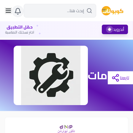
✦
حمّل التطبيق
أندرويد
✦
اختر نسختك المناسبة
خدمات
تابعنا