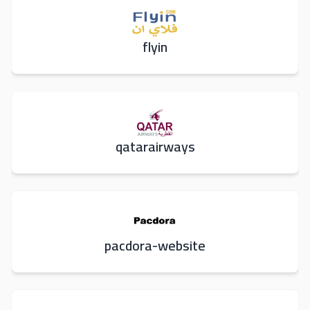
flyin
qatarairways
pacdora-website