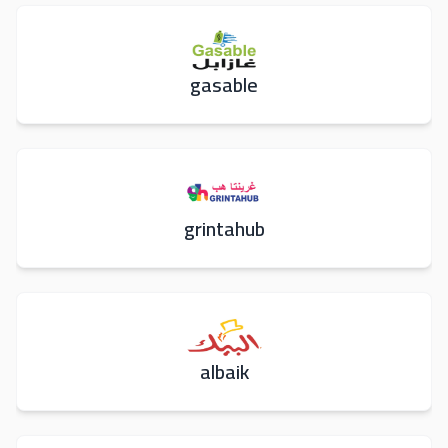
gasable
grintahub
albaik