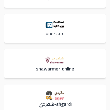
one-card
shawarmer-online
shgardi-شقردي