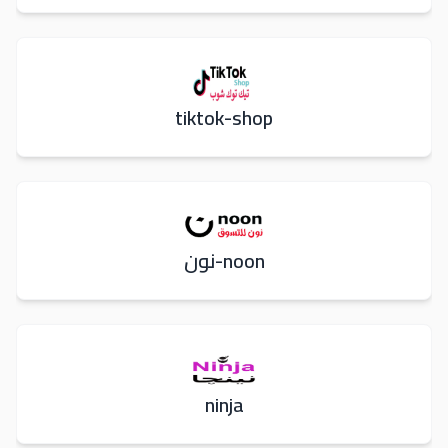
tiktok-shop
noon-نون
ninja