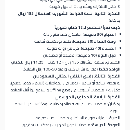
فعّل الاشتراك وسلّم بيانات الدخول كهدية
الفكرة الثانية: خطة القراءة الشهرية (استغلال 135 ريال
بذكاء)
كيف تقرأ/تستمع لـ 12 كتاب شهرياً:
الصباح (30 دقيقة)
: ملخصَي كتب تطوير ذات
وقت الغداء (20 دقيقة)
: حلقة بودكاست ثقافية
المساء (40 دقيقة)
: جزء من رواية صوتية
قبل النوم (10 دقيقة)
: قصيدة أو قصيدتين
الحساب
: تكلفة الاشتراك 135 ريال ÷ 12 كتاب =
11.25 ريال للكتاب
الواحد فقط
(مقارنة بشراء كتب ورقية 50-100 ريال للكتاب).
الفكرة الثالثة: رفيق التنقل المثالي للسعوديين
لو تقضي ساعة أو ساعتين يومياً في المواصلات (الرياض، جدة، الدمام)،
حمّل 5-7 ملخصات أسبوعياً في وضع Offline واستمع لها أثناء القيادة.
الفكرة الرابعة: المحتوى الموسمي
رمضان
: ملخصات كتب دينية، قصائد رمضانية، بودكاست عن السيرة
النبوية.
الصيف
: روايات صوتية للشاطئ، ملخصات كتب خفيفة.
العودة للدراسة
: ملخصات تطوير المهارات، بودكاست تحفيزي.