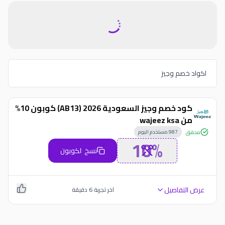
اكواد خصم وجيز
كود خصم وجيز السعودية 2026 (AB13) كوبون 10%
من wajeez ksa
987
مستخدم اليوم
محقق
10%
نسخ الكوبون
عرض التفاصيل
اخر تجربة
6
دقيقة