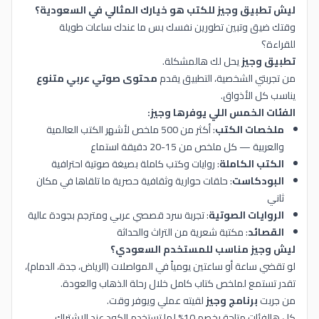
ليش تطبيق وجيز للكتب هو خيارك المثالي في السعودية؟
وقتك ضيق وتبين تطورين نفسك بس ما عندك ساعات طويلة
للقراءة؟
تطبيق وجيز
يحل لك هالمشكلة.
من تجربتي الشخصية، التطبيق يقدم
محتوى صوتي عربي متنوع
يناسب كل الأذواق.
الفئات الخمس اللي يوفرها وجيز:
ملخصات الكتب
: أكثر من 500 ملخص لأشهر الكتب العالمية
والعربية — كل ملخص من 15-20 دقيقة استماع
الكتب الكاملة
: روايات وكتب كاملة بصيغة صوتية احترافية
البودكاست
: حلقات حوارية وثقافية حصرية ما تلقاها في مكان
ثاني
الروايات الصوتية
: تجربة سرد قصصي عربي ومترجم بجودة عالية
القصائد
: مكتبة شعرية من التراث والحداثة
ليش وجيز مناسب للمستخدم السعودي؟
لو تقضي ساعة أو ساعتين يومياً في المواصلات (الرياض، جدة، الدمام)،
تقدر تستمع لملخص كتاب كامل خلال رحلة الذهاب والعودة.
من جربت
برنامج وجيز
لقيته عملي ويوفر وقت.
كل هالفئات متاحة بخصم 10% لما تستخدم الكود عند الاشتراك.