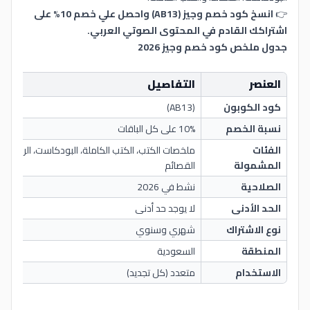
👉
انسخ كود خصم وجيز (AB13) واحصل علي خصم 10% على
اشتراكك القادم في المحتوى الصوتي العربي.
جدول ملخص كود خصم وجيز 2026
العنصر
التفاصيل
كود الكوبون
(AB13)
نسبة الخصم
10% على كل الباقات
الفئات
ملخصات الكتب، الكتب الكاملة، البودكاست، الروايات ا
المشمولة
القصائم
الصلاحية
نشط في 2026
الحد الأدنى
لا يوجد حد أدنى
نوع الاشتراك
شهري وسنوي
المنطقة
السعودية
الاستخدام
متعدد (كل تجديد)