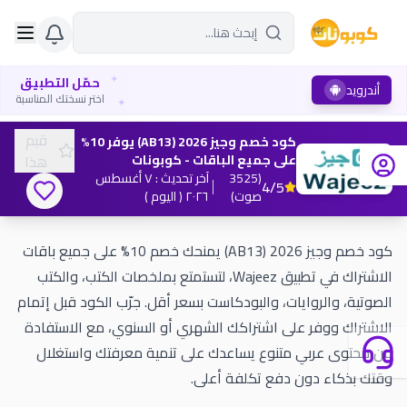
✦
حمّل التطبيق
أندرويد
✦
اختر نسختك المناسبة
قيم
كود خصم وجيز 2026 (AB13) يوفر 10%
على جميع الباقات - كوبونات
هذا
(
3525
آخر تحديث
:
٧ أغسطس
4
/5
صوت
)
٢٠٢٦
( اليوم )
كود خصم وجيز 2026 (AB13) يمنحك خصم 10% على جميع باقات
الاشتراك في تطبيق Wajeez، لتستمتع بملخصات الكتب، والكتب
الصوتية، والروايات، والبودكاست بسعر أقل. جرّب الكود قبل إتمام
الاشتراك ووفر على اشتراكك الشهري أو السنوي، مع الاستفادة
من محتوى عربي متنوع يساعدك على تنمية معرفتك واستغلال
وقتك بذكاء دون دفع تكلفة أعلى.