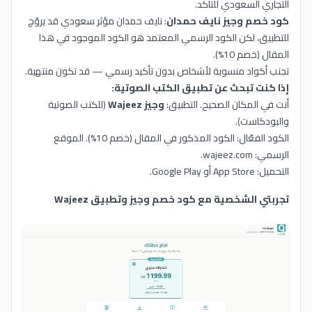
التجاري السعودي للتأكد.
كود خصم وجيز نايف حمدان
: نايف حمدان مؤثر سعودي قد يروّج
للتطبيق، لكن الكود الرسمي المعتمد هو الكود الموجود في هذا
المقال (خصم 10%).
تجنب أكواد منسوبة لأشخاص بدون تأكيد رسمي — قد تكون منتهية.
إذا كنت تبحث عن تطبيق الكتب الصوتية:
أنت في المكان الصحيح. التطبيق:
وجيز Wajeez
(للكتب الصوتية
والبودكاست).
الكود الفعّال: الكود المذكور في المقال (خصم 10%). الموقع
الرسمي: wajeez.com.
التحميل: App Store أو Google Play.
تجربتي الشخصية مع كود خصم وجيز وتطبيق Wajeez