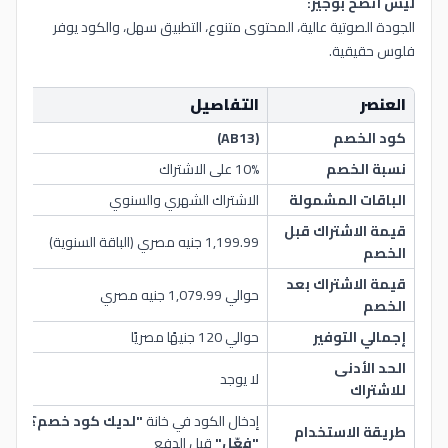
ليش أنصح بوجيز:
الجودة الصوتية عالية، المحتوى متنوع، التطبيق سهل، والكود يوفر
فلوس حقيقية.
العنصر
التفاصيل
كود الخصم
(AB13)
نسبة الخصم
10% على الاشتراك
الباقات المشمولة
الاشتراك الشهري والسنوي
قيمة الاشتراك قبل
1,199.99 جنيه مصري (الباقة السنوية)
الخصم
قيمة الاشتراك بعد
حوالي 1,079.99 جنيه مصري
الخصم
إجمالي التوفير
حوالي 120 جنيهًا مصريًا
الحد الأدنى
لا يوجد
للاشتراك
إدخال الكود في خانة
"لديك كود خصم؟"
ثم ا
طريقة الاستخدام
"فعّل"
قبل الدفع