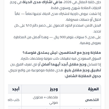
حتى كتابة المقال في 2026،
ما في اشتراك مدى الحياة
في وجيز.
الخيارات المتاحة شهري وسنوي فقط.
إذا شفت عروض خارجية لاشتراك مدى الحياة، تجنبها تماماً — غالباً
احتيال أو حسابات مسروقة.
البديل الآمن: استخدم الكود للحصول على خصم دائم 10% على كل
تجديد.
على مدى 5 سنوات، بتوفر 900 ريال — وهذا أفضل من المخاطرة
بعروض وهمية.
مقارنة وجيز مع المنافسين: ليش يستحق فلوسك؟
السوق السعودي فيه تطبيقات كتب صوتية وملخصات كثيرة.
إذا تتساءل
وجيز مقابل أبجد أيهما أفضل
أو تبي تعرف الفرق بين
تطبيق وجيز مقابل بليغ
، هذي مقارنة موضوعية من واقع تجربتي.
جدول المقارنة الشامل:
الميزة
وجيز
أبجد
ب
ملخصات + محتوى
التخصص
كتب كاملة
م
صوتي