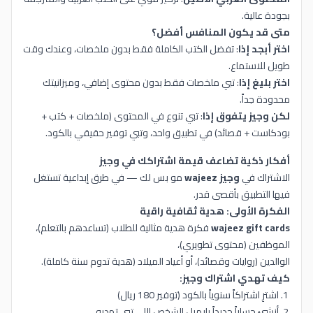
بجودة عالية.
متى قد يكون المنافس أفضل؟
اختر أبجد إذا
: تفضل الكتب الكاملة فقط بدون ملخصات، وعندك وقت
طويل للاستماع.
اختر بليغ إذا
: تبي ملخصات فقط بدون محتوى إضافي، وميزانيتك
محدودة جداً.
لكن وجيز يتفوق إذا
: تبي تنوع في المحتوى (ملخصات + كتب +
بودكاست + قصائد) في تطبيق واحد، وتبي توفير حقيقي بالكود.
أفكار ذكية تضاعف قيمة اشتراكك في وجيز
الاشتراك في
وجيز wajeez
مو بس لك — في طرق إبداعية تستغل
فيها التطبيق بأقصى قدر.
الفكرة الأولى: هدية ثقافية راقية
wajeez gift cards
فكرة هدية مثالية للطلاب (تساعدهم بالتعلم)،
الموظفين (محتوى تطويري)،
الوالدين (روايات وقصائد)، أو أعياد الميلاد (هدية تدوم سنة كاملة).
كيف تهدي اشتراك وجيز:
اشترِ اشتراكاً سنوياً بالكود (توفير 180 ريال)
أنشئ حساباً جديداً بإيميل الشخص اللي تبي تهديه