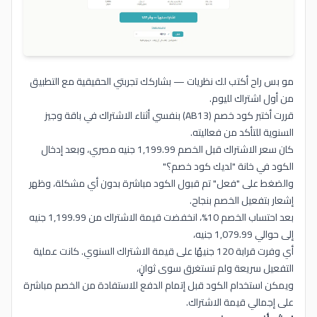
مو بس راح أكتب لك نظريات — بشاركك تجربتي الحقيقية مع التطبيق
من أول اشتراك لليوم.
قررت أختبر كود خصم (AB13) بنفسي أثناء الاشتراك في باقة وجيز
السنوية للتأكد من فعاليته.
كان سعر الاشتراك قبل الخصم 1,199.99 جنيه مصري، وبعد إدخال
الكود في خانة "لديك كود خصم؟"
والضغط على "فعل" تم قبول الكود مباشرة بدون أي مشكلة، وظهر
إشعار بتفعيل الخصم بنجاح.
بعد احتساب الخصم 10%، انخفضت قيمة الاشتراك من 1,199.99 جنيه
إلى حوالي 1,079.99 جنيه،
أي وفرت قرابة 120 جنيهًا على قيمة الاشتراك السنوي. كانت عملية
التفعيل سريعة ولم تستغرق سوى ثوانٍ،
ويمكن استخدام الكود قبل إتمام الدفع للاستفادة من الخصم مباشرة
على إجمالي قيمة الاشتراك.