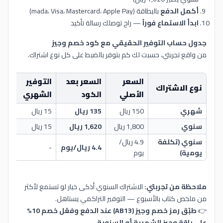
أكمل الدفع
بالبطاقة (mada، Visa، Mastercard، Apple Pay)
ابدأ الاستماع فوراً
— راح توصلك رسالة تأكيد
جدول حساب التوفير الحقيقي مع كود خصم وجيز
من واقع تجربتي، حسبت لك كم بتوفر بالضبط على كل نوع اشتراك.
السعر
السعر بعد
التوفير
ا
نوع الاشتراك
الأصلي
الكود
الشهري
ا
شهري
150 ريال
135 ريال
15 ريال
80
سنوي
1,800 ريال
1,620 ريال
15 ريال
80
سنوي (تكلفة
4.9 ريال/
4.4 ريال/يوم
-
80
يومية)
يوم
ملاحظة من تجربتي:
الاشتراك السنوي أذكى خيار لو تستمع لأكثر
من ملخص كتاب بالأسبوع — التوفير التراكمي يستاهل.
👉
طبّق رمز خصم وجيز (AB13) عند الدفع وفعّل خصم 10%
على باقة وجيز الشهرية أو السنوية.