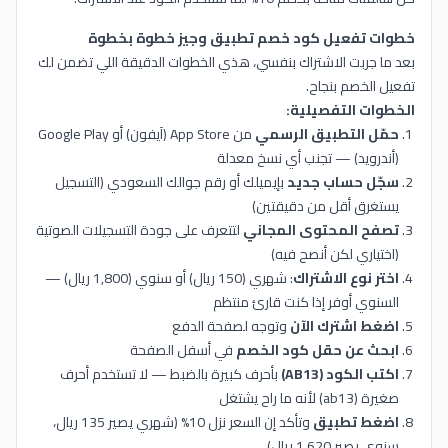
خطوات تفعيل كود خصم تطبيق وجيز خطوة بخطوة
بعد ما جربت الاشتراك بنفسي، هذي الخطوات الدقيقة اللي تضمن لك
تفعيل الخصم بنجاح.
الخطوات التفصيلية:
حمّل التطبيق الرسمي
من App Store (آيفون) أو Google Play
(أندرويد) — تجنب أي نسخ معدلة
سجّل حساب جديد
بإيميلك أو رقم جوالك السعودي (التسجيل
يستغرق أقل من دقيقتين)
تصفح المحتوى المجاني
لتتعرف على جودة التسجيلات الصوتية
(اختياري لكن أنصح فيه)
اختر نوع الاشتراك
: شهري (150 ريال) أو سنوي (1,800 ريال) —
السنوي أوفر إذا كنت قارئ منتظم
اضغط اشترك الآن
وتوجه لصفحة الدفع
ابحث عن حقل كود الخصم
في أسفل الصفحة
اكتب الكود (AB13)
بأحرف كبيرة بالضبط — لا تستخدم أحرف
صغيرة (ab13) لأنه ما راح يشتغل
اضغط تطبيق
وتأكد إن السعر نزل 10% (شهري يصير 135 ريال،
سنوي يصير 1,620 ريال)