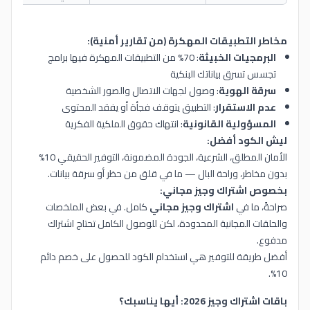
مخاطر التطبيقات المهكرة (من تقارير أمنية):
البرمجيات الخبيثة
: 70% من التطبيقات المهكرة فيها برامج
تجسس تسرق بياناتك البنكية
سرقة الهوية
: وصول لجهات الاتصال والصور الشخصية
عدم الاستقرار
: التطبيق يتوقف فجأة أو يفقد المحتوى
المسؤولية القانونية
: انتهاك حقوق الملكية الفكرية
ليش الكود أفضل:
الأمان المطلق، الشرعية، الجودة المضمونة، التوفير الحقيقي 10%
بدون مخاطر، وراحة البال — ما في قلق من حظر أو سرقة بيانات.
بخصوص اشتراك وجيز مجاني:
صراحةً، ما في
اشتراك وجيز مجاني
كامل. في بعض الملخصات
والحلقات المجانية المحدودة، لكن للوصول الكامل تحتاج اشتراك
مدفوع.
أفضل طريقة للتوفير هي استخدام الكود للحصول على خصم دائم
10%.
باقات اشتراك وجيز 2026: أيها يناسبك؟