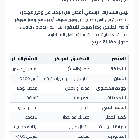
ليش الاشتراك الرسمي أفضل من البحث عن وجيز مهكر؟
لاحظت إن في ناس يبحثون عن
وجيز مهكر
أو
برنامج وجيز مهكر
أو حتى
تطبيق وجيز مهكر للايفون
بس يبون يوفرون فلوس.
بصراحة، هالطريقة خطرة وما تستاهل المخاطرة.
جدول مقارنة صريح:
العنصر
التطبيق المهكر
الاشتراك الرسمي 
التكلفة
صفر (ظاهرياً)
135 ريال/شهر بعد الخصم
الأمان
خطر عالي — برمجيات خبيثة
آمن 100%
جودة المحتوى
قديم أو ناقص
محدث يومياً
التحديثات
معدومة
تلقائية
الدعم الفني
لا يوجد
متاح بالعربية
خطر الحظر
حسابك قد يُحظر
لا يوجد
سرقة البيانات
احتمال عالي
بياناتك محمية
القانونية
مخالف
شرعي 100%