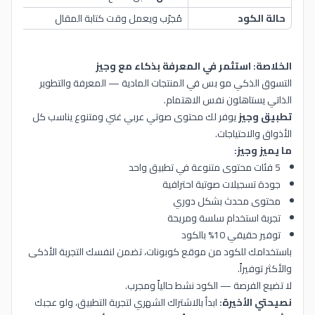
حالة الكود
مُجرّب ويعمل وقت كتابة المقال
الخلاصة: استثمر في المعرفة بذكاء مع وجيز
التسوق الذكي مو بس في المنتجات المادية — المعرفة والتطوير
الذاتي يستاهلون نفس الاهتمام.
تطبيق وجيز
يوفر لك محتوى صوتي عربي غني ومتنوع يناسب كل
الأذواق والاحتياجات.
ما يميز وجيز:
5 فئات محتوى متنوعة في تطبيق واحد
جودة تسجيلات صوتية احترافية
محتوى محدث بشكل دوري
تجربة استخدام سلسة ومريحة
توفير حقيقي 10% بالكود
باستخدامك للكود من موقع كوبونات، تضمن لنفسك التجربة الأذكى
والأكثر توفيراً.
لا تضيع الفرصة — الكود نشط حالياً ومجرب.
نصيحتي الأخيرة:
ابدأ بالاشتراك الشهري لتجربة التطبيق، ولو عجبك