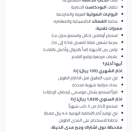
مئات
الكتب الكاملة
المسموعة
حلقات
البودكاست
الحصرية
الروايات الصوتية
العربية والمترجمة
مكتبة
القصائد
الكلاسيكية والمعاصرة
مميزات تقنية:
استماع أوفلاين (حمّل واستمع بدون نت)
سرعة تشغيل قابلة للتعديل (0.5x إلى 2x)
تزامن بين الأجهزة (ابدأ بالجوال وأكمل بالتابلت)
علامات مرجعية وتتبع التقدم
أيها أختار؟
اختر الشهري (135 ريال) إذا:
تبي تجرب التطبيق قبل الالتزام الطويل
عندك ميزانية شهرية محددة
تقرأ/تستمع بشكل موسمي (رمضان، الإجازات)
اختر السنوي (1,620 ريال) إذا:
تستمع لأكثر من 3 كتب شهرياً
تبي توفير أكبر (التكلفة اليومية 4.4 ريال فقط)
تخطط للاستخدام على المدى الطويل
ملاحظة حول اشتراك وجيز مدى الحياة: