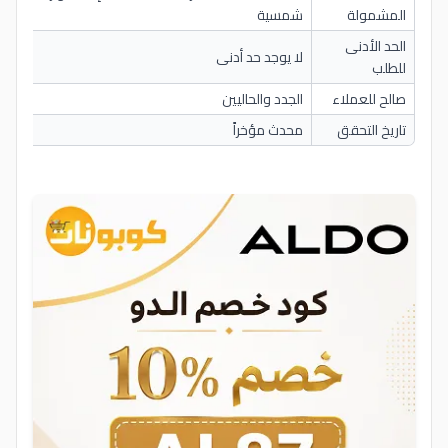
المشمولة
شمسية
الحد الأدنى
لا يوجد حد أدنى
للطلب
صالح للعملاء
الجدد والحاليين
تاريخ التحقق
محدث مؤخراً