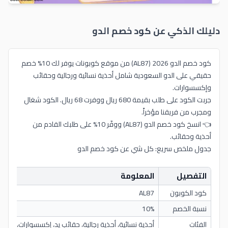
دليلك الذكي عن كود خصم
الدو
كود خصم الدو 2026 (AL87) من موقع كوبونات يوفر لك 10% خصم
حقيقي على الدو السعودية شامل أحذية نسائية ورجالية وحقائب
وإكسسوارات.
جربت الكود على طلب بقيمة 680 ريال ووفرت 68 ريال. الكود شغال
ومجرب من فريقنا مؤخراً.
👈 انسخ كود خصم الدو (AL87) ووفّر 10% على طلبك القادم من
أحذية وحقائب.
جدول ملخص سريع: كل شي عن كود خصم الدو
التفصيل
المعلومة
كود الكوبون
AL87
نسبة الخصم
10%
الفئات
أحذية نسائية، أحذية رجالية، حقائب يد، إكسسوارات، مجو