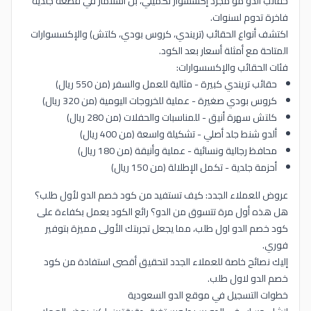
حقائب الدو مو مجرد إكسسوار تكميلي، بل استثمار في قطعة جلدية
فاخرة تدوم لسنوات.
اكتشف أنواع الحقائب (تريندي، كروس بودي، كلتش) والإكسسوارات
المتاحة مع أمثلة أسعار بعد الكود.
فئات الحقائب والإكسسوارات:
حقائب تريندي كبيرة - مثالية للعمل والسفر (من 550 ريال)
كروس بودي صغيرة - عملية للخروجات اليومية (من 320 ريال)
كلتش سهرة أنيق - للمناسبات والحفلات (من 280 ريال)
ألدو شنط جلد أصلي - تشكيلة واسعة (من 400 ريال)
محافظ رجالية ونسائية - عملية وأنيقة (من 180 ريال)
أحزمة جلدية - تكمل الإطلالة (من 150 ريال)
عروض للعملاء الجدد: كيف تستفيد من كود خصم الدو لأول طلب؟
هل هذه أول مرة تتسوق من الدو؟ رائع الكود يعمل بكفاءة على
كود خصم الدو اول طلب، مما يجعل تجربتك الأولى مميزة بتوفير
فوري.
إليك نصائح خاصة للعملاء الجدد لتحقيق أقصى استفادة من كود
خصم الدو لاول طلب.
خطوات التسجيل في موقع الدو السعودية