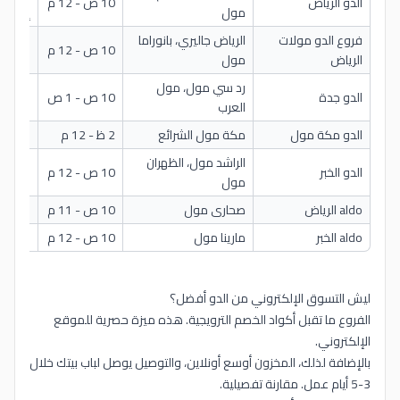
الدو الرياض
10 ص - 12 م
مول
إكسسو
فروع الدو مولات
الرياض جاليري، بانوراما
10 ص - 12 م
كامل ا
الرياض
مول
رد سي مول، مول
الدو جدة
10 ص - 1 ص
نساء، 
العرب
الدو مكة مول
مكة مول الشرائع
2 ظ - 12 م
نساء، 
الراشد مول، الظهران
الدو الخبر
10 ص - 12 م
كامل ا
مول
aldo الرياض
صحارى مول
10 ص - 11 م
نساء، 
aldo الخبر
مارينا مول
10 ص - 12 م
نساء، 
ليش التسوق الإلكتروني من الدو أفضل؟
الفروع ما تقبل أكواد الخصم الترويجية. هذه ميزة حصرية للموقع
الإلكتروني.
بالإضافة لذلك، المخزون أوسع أونلاين، والتوصيل يوصل لباب بيتك خلال
3-5 أيام عمل. مقارنة تفصيلية.