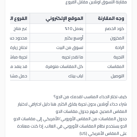
مقارنة التسوق أونلاين مقابل الفروع
وجه المقارنة
الموقع الإلكتروني
الفروع الفعلي
كود الخصم
يعمل 10%
غير متاح
المخزون
أوسع بكثير
محدود حسب ال
الراحة
تسوق من البيت
تحتاج زيارة
التجربة
ما تقدر تجربه
تجربة مباشرة
المقاسات
كل المقاسات متوفرة
قد ينفد مقاسك
التوصيل
لباب بيتك
حمل مشترياتك
كيف تختار الحذاء المناسب لقدمك من الدو؟
شراء حذاء أونلاين بدون تجربة يقلق الكثير. هنا دليل احترافي لاختيار
المقاس الصحيح، فهم جدول مقاسات الدو
جدول المقاسات: من المقاس الأوروبي/الأمريكي إلى مقاسات الدو
الدو يستخدم نظام المقاسات الأوروبي في الغالب. إذا كنت معتادة
على المقاس الأمريكي (US)