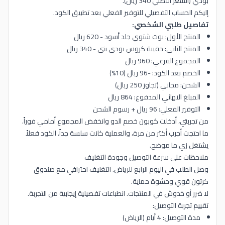
بودي (السعر الأصلي 340 ريال).
إليكم الحساب التفصيلي للتوفير الفعلي بعد تطبيق الكود.
تفاصيل طلبي الشخصي:
المنتج الأول: بوت شتوي جلد أسود - 620 ريال
المنتج الثاني: حقيبة كروس بودي بني - 340 ريال
المجموع الفرعي: 960 ريال
الخصم بعد الكود: -96 ريال (10%)
الشحن: مجاني (تجاوز 250 ريال)
المبلغ النهائي المدفوع: 864 ريال
التوفير الفعلي: 96 ريال + رسوم الشحن
من تجربتي، أدخلت كوبون خصم الدو وانخفض المجموع أمامي فوراً.
ما احتجت أجرب أكثر من مرة، والعملية كانت سلسة جداً. الكود فعلاً
يشتغل زي ما موضح.
ملاحظات على سرعة التوصيل وجودة التغليف
وصل الطلب في اليوم الرابع للرياض. التغليف احترافي مع صندوق
كرتون قوي وحشوة حماية.
لا ضرر أو خدوش في المنتجات. انطباعات تفصيلية إيجابية من التجربة.
تقييم تجربة التوصيل:
مدة التوصيل: 4 أيام (الرياض)