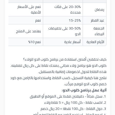
20-30% على فئات
نعم على الأسعار
رمضان
توف
محددة
الأصلية
عيد الفطر
15-25%
نعم
فرص
الجمعة
30-50% على تخفيضات
يعتمد على المنتج
أعلى
البيضاء
الدو
الأيام العادية
أسعار عادية
نعم 10%
توفي
كيف تحققين أقصى استفادة من برنامج كلوب الدو للولاء؟
كلوب الدو هو برنامج ولاء مجاني يمنحك نقاط على كل ريال تنفقينه.
هذه النقاط تتحول لخصومات إضافية بالمستقبل.
نشرح هنا كيفية التسجيل، كسب النقاط، واستخدامها بالتزامن مع كود
خصم كلوب الدو لتوفير مركّب.
آلية عمل برنامج كلوب الدو:
سجل مجاناً - دقيقتين فقط على الموقع أو التطبيق
اكسب نقاط - كل 100 ريال = 5 نقاط ولاء
حول النقاط - كل 100 نقطة = 20 ريال خصم
اجمع المزايا - استخدم الكود مع النقاط لتوفير أكبر