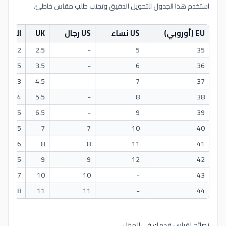
استخدم هذا الجدول للتحويل الدقيق وتجنب طلب مقاس خاطئ.
EU (أوروبي)
US نساء
US رجال
UK
الطول 
35
5
-
2.5
22 سم
36
6
-
3.5
22.5 سم
37
7
-
4.5
23 سم
38
8
-
5.5
24 سم
39
9
-
6.5
24.5 سم
40
10
7
7
25 سم
41
11
8
8
26 سم
42
12
9
9
26.5 سم
43
-
10
10
27 سم
44
-
11
11
28 سم
نصائح لقياس قدمك في المنزل