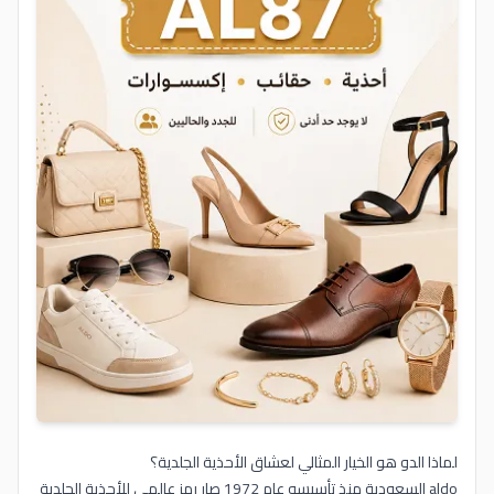
لماذا الدو هو الخيار المثالي لعشاق الأحذية الجلدية؟
aldo السعودية منذ تأسيسه عام 1972 صار رمز عالمي للأحذية الجلدية