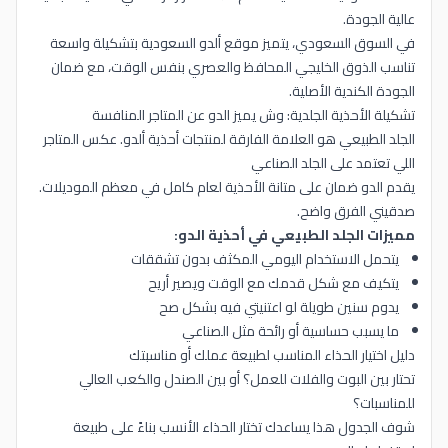
عالية الجودة.
في السوق السعودي، يتميز موقع ألدو السعودية بتشكيلة واسعة
تناسب الذوق الخليجي المحافظ والعصري بنفس الوقت، مع ضمان
الجودة الكندية الأصلية.
تشكيلة الأحذية الجلدية: وش يميز الدو عن المتاجر المنافسة
الجلد الطبيعي هو العلامة الفارقة لمنتجات أحذية ألدو. عكس المتاجر
اللي تعتمد على الجلد الصناعي
يقدم الدو ضمان على متانة الأحذية لعام كامل في معظم الموديلات.
صدقيني الفرق واضح.
مميزات الجلد الطبيعي في أحذية الدو:
يتحمل الاستخدام اليومي المكثف بدون تشققات
يتكيف مع شكل قدمك مع الوقت ويصير أريح
يدوم سنين طويلة لو اعتنيتي فيه بشكل صح
ما يسبب حساسية أو رائحة مثل الصناعي
دليل اختيار الحذاء المناسب لطبيعة عملك أو مناسبتك
تحتار بين البوت والفلات للعمل؟ أو بين الصندل والكعب العالي
للمناسبات؟
شوف الجدول هذا يساعدك تختار الحذاء الأنسب بناءً على طبيعة