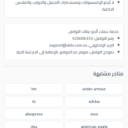
لا تُرجع الإكسسوارات ومستحضرات التجميل والجوارب والملابس
الداخلية.
خدمة عملاء ألدو: بيانات التواصل
رقم التواصل: 920006333
البريد الإلكتروني: support@aldo.com.sa
نموذج التواصل: متوفر عبر الموقع، بالإضافة إلى الدردشة الحية.
متاجر مشابهة
hm
under-armour
rb
adidas
aliexpress
sivvi
nba
american-eagle