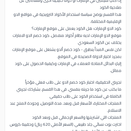
إذا كنتِ تقيمين في الإمارات أو دولة خليجية أخرى وتتساءلين عن
صلاحية الكود
هذا القسم يوضح سياسة استخدام الأكواد الترويجية في مواقع الدو
الإقليمية المختلفة.
كود الدو الإمارات: هل الكود يعمل على موقع الإمارات؟
موقع الدو الإمارات لديه نظام أكواد منفصل. كود خصم الدو الامارات
يختلف عن الكود السعودي
لكن نفس المبدأ ينطبق - كود خصم ألدو يشتغل على موقع الإمارات
بمجرد اختيار الدولة الصحيحة في الموقع.
إليكِ البدائل المتاحة للعملاء في الإمارات وكيفية الحصول على كود
مماثل.
تجربتي الحقيقية: اختبار كود خصم الدو على طلب فعلي مؤخراً
ما بكتب عن كود ما جربته بنفسي. في هذا القسم، بشاركك تجربتي
الكاملة في استخدام الكود على طلب حقيقي
المنتجات المختارة، الأسعار قبل وبعد، مدة التوصيل، وجودة المنتج عند
الاستلام.
المنتجات اللي اشتريتها والسعر الإجمالي قبل وبعد الكود
اخترت بوت نسائي جلد طبيعي (السعر الأصلي 620 ريال) وحقيبة كروس