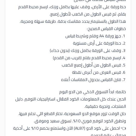
حط ورقة على الأرض، وقف عليها بكامل وزنك، ارسم محيط القدم
بقلم، ثم قيس الطول من الكعب لأطول إصبع.
هذا الطول بالسنتيمتر يحدد مقاسك بدقة. طريقة سهلة ومجربة.
خطوات القياس الصحيح:
جهز ورقة A4 وقلم وشريط قياس
حط الورقة على أرض مستوية
وقف على الورقة بكامل وزنك (بدون حذاء)
ارسم محيط القدم بقلم (قريب من القدم)
قيس الطول من أطول إصبع للكعب
قيس العرض من أعرض نقطة
قارن القياس بجدول المقاسات أعلاه
خاتمة: ابدأ التسوق الذكي من الدو اليوم
الحين عندك كل المعلومات: الكود الفعّال، استراتيجيات التوفير، دليل
المنتجات، وتجربة حقيقية.
حان الوقت تزور موقع الدو السعودية، تختار القطع اللي تحلم فيها،
وتطبق الكود لتوفير فوري 10%. تسوق سعيد وموفق.
👈 احصل على كود الدو (AL87) الآن واستمتع بخصم 10% على أحذية
وحقائب عالية الجودة.