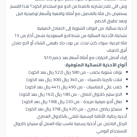
وش اللي تقدر تشتريه بالضبط من الدو مع استخدام الكود؟ هذا القسم
يستعرض كل فئة بالتفصيل مع أمثلة واقعية وأسعار توضيحية قبل
وبعد تطبيق الخصم.
أحذية نسائية: من البوتات الشتوية إلى الصنادل الصيفية
تشكيلة الأحذية النسائية من شنط الدو السعودية تشمل أكثر من 15
فئة فرعية. سواء كنتِ تبحث عن بوت جلد طبيعي للشتاء أو الدو صندل
أنيق للصيف
إليك أفضل الخيارات مع أمثلة أسعار بعد خصم 10%.
أنواع الأحذية النسائية المتوفرة:
بوتات شتوية بكعب - من 580 ريال (522 ريال بعد الكود)
فلات باليرينا كلاسيك - من 340 ريال (306 ريال بعد الكود)
كعب عالي للمناسبات - من 490 ريال (441 ريال بعد الكود)
الدو سليبر كاجوال للمنزل - من 180 ريال (162 ريال بعد الكود)
نعال ألدو صيفية مريحة - من 220 ريال (198 ريال بعد الكود)
سنيكرز رياضي عصري - من 420 ريال (378 ريال بعد الكود)
أحذية رجالية: الأناقة الرسمية تلتقي بالكاجوال العصري
للرجال الباحثين عن أحذية رسمية تناسب بيئة العمل أو سنيكرز كاجوال
للاستخدام اليومي