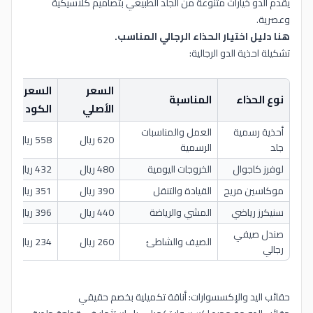
يقدم الدو خيارات متنوعة من الجلد الطبيعي بتصاميم كلاسيكية
وعصرية.
هنا دليل اختيار الحذاء الرجالي المناسب.
تشكيلة احذية الدو الرجالية:
السعر
السعر بعد
نوع الحذاء
المناسبة
الأصلي
الكود
أحذية رسمية
العمل والمناسبات
620 ريال
558 ريال
جلد
الرسمية
لوفرز كاجوال
الخروجات اليومية
480 ريال
432 ريال
موكاسين مريح
القيادة والتنقل
390 ريال
351 ريال
سنيكرز رياضي
المشي والرياضة
440 ريال
396 ريال
صندل صيفي
الصيف والشاطئ
260 ريال
234 ريال
رجالي
حقائب اليد والإكسسوارات: أناقة تكميلية بخصم حقيقي