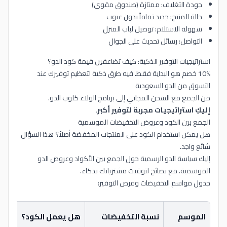
جودة التغليف: ممتازة (صندوق مقوى)
حالة المنتج: جديد تماماً بدون عيوب
سهولة الاستلام: توصيل لباب المنزل
التواصل: رسائل تحديث على الجوال
استراتيجيات التوفير الذكية: كيف تضاعفين قيمة كود الدو؟
10% خصم هو البداية فقط. فيه طرق ذكية لتعظيم توفيرك عند
التسوق من الدو السعودية
من الجمع مع الشحن المجاني إلى برنامج الولاء كلوب الدو.
إليكِ استراتيجيات مجربة لتوفير أكبر.
الجمع بين الكود وعروض التخفيضات الموسمية
هل يمكن استخدام الكود على المنتجات المخفضة أصلاً؟ هذا السؤال
شائع واجد.
إليك سياسة الدو الرسمية حول الجمع بين الأكواد وعروض الدو
الموسمية، مع نصائح لتوقيت مشترياتك بذكاء.
جدول مواسم التخفيضات وفرص التوفير:
التو
الموسم
نسبة التخفيضات
هل يعمل الكود؟
الم