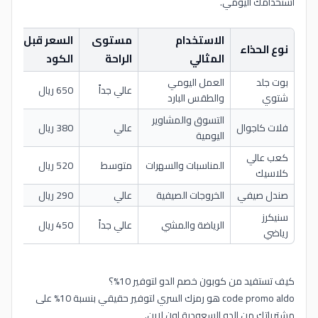
استخدامك اليومي.
الاستخدام
مستوى
السعر قبل
ال
نوع الحذاء
المثالي
الراحة
الكود
كود
بوت جلد
العمل اليومي
عالي جداً
650 ريال
585 
شتوي
والطقس البارد
التسوق والمشاوير
فلات كاجوال
عالي
380 ريال
342 
اليومية
كعب عالي
المناسبات والسهرات
متوسط
520 ريال
468 
كلاسيك
صندل صيفي
الخروجات الصيفية
عالي
290 ريال
261 
سنيكرز
الرياضة والمشي
عالي جداً
450 ريال
405 
رياضي
كيف تستفيد من كوبون خصم الدو لتوفير 10%؟
code promo aldo هو رمزك السري لتوفير حقيقي بنسبة 10% على
مشترياتك من الدو السعودية اون لاين.