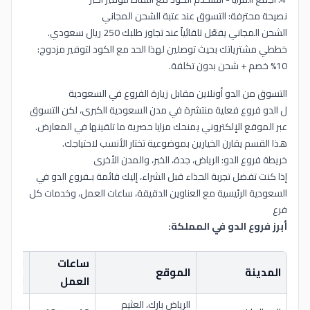
نصيحة محترفة: التسوق عند عتبة الشحن المجاني
الشحن المجاني يفعّل تلقائياً عند تجاوز طلبك 250 ريال سعودي.
خططي مشترياتك بحيث توصلين لهذا الحد مع الكود لتوفير مزدوج:
10% خصم + شحن بدون تكلفة.
التسوق من الدو أونلاين مقابل زيارة الفروع في السعودية
ل الدو فروع فعلية منتشرة في مدن السعودية الكبرى، لكن التسوق
عبر الموقع الإلكتروني يمنحك مزايا حصرية ما تلقينها في المعارض.
هذا القسم يقارن الخيارين بموضوعية تختار الأنسب لاحتياجك.
خريطة فروع الدو: الرياض، جدة، الخبر، والمدن الأخرى
إذا كنت تفضل تجربة الحذاء قبل الشراء، إليك قائمة بـفروع الدو في
السعودية الرئيسية مع العناوين الدقيقة، ساعات العمل، وخدمات كل
فرع
أبرز فروع الدو في المملكة:
ساعات
الأقس
المدينة
الموقع
العمل
المتو
الرياض بارك، العثيم
نساء، ر