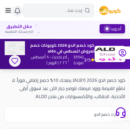
✦
حمّل التطبيق
أندرويد
✦
اختر نسختك المناسبة
قيم
كود خصم الدو 2026 كوبونات خصم
لعروض اغسطس في aldo
هذا
(
3554
آخر تحديث
:
٨ أغسطس
3
/5
صوت
)
٢٠٢٦
( اليوم )
كود خصم الدو 2026 (AL87) يمنحك 10% خصم إضافي فوراً. لا
تضيّع الفرصة وزود فرصتك لتوفير جبار الآن عند تسوق أرقى
الأحذية، الحقائب، والأكسسوارات من متجر ALDO.
اكواد خصم الدو