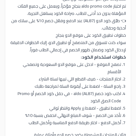
تم اختبار aldo promo code بنجاح مؤخراً، ويعمل على جميع الفئات
المؤهلة بدون حد أدنى للطلب. صراحة الكود يستاهل التجربة.
👈 طبّق كود الدو (AL87) عند الدفع وفعّل خصم 10% على سلتك من
أحذية وحقائب.
خطوات تطبيق الكود على موقع الدو بنجاح
سواء كنت تتسوق من المتصفح أو تطبيق الدو، إليك الخطوات الدقيقة
لإدخال الكود وضمان ظهور الخصم في إجمالي الطلب فوراً.
خطوات استخدام الكود:
تصفح الموقع - ادخل على موقع الدو السعودية وتصفحي
الأقسام
اختار المنتجات - ضيف القطع اللي تبيها لسلة الشراء
راجع السلة - اضغط على أيقونة السلة لمراجعة طلبك
اكتب كود خصم aldo (AL87) - في حقل كود الخصم أو Promo
Code الصق الكود
اضغط تطبيق - اضغط زر Apply وانتظر ثواني
تأكد من الخصم - شوف المبلغ النهائي انخفض بنسبة 10%
أكمل الدفع - اختار طريقة الدفع المناسبة وأكمل الطلب
فئات المنتجات المشمولة بكود خصم الدو وأمثلة عملية