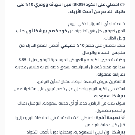
👉
احصلي على الكود (BK99) قبل انتهائه ووفري 10% على
طلبك القادم من أحدث الأزياء.
خلاصة: ابدأي التسوق الذكي اليوم
الحين تعرفين كل شي تحتاجينه عن
كود خصم بيرشكا أول طلب
وكل الطلبات:
كيف تحصلين على خصم
10% حقيقي
، أفضل القطع للشراء من
ملابس النساء والرجال
،
وكيف تدمجين الكود مع العروض الموسمية لتوفير يصل لـ
55%
.
هذا مو مجرد كود، بل استراتيجية تسوق ذكية لخزانة ملابس عصرية
بميزانية معقولة.
لا تنتظرين عروض الجمعة البيضاء عشان تبدأين التوفير.
استخدمي الكود اليوم واحصلي على خصم فوري على مشترياتك من
بيرشكا سعوديه
.
سواء كنتِ في الرياض، جدة، أو أي مدينة سعودية، التوصيل يصلك
والخصم مضمون.
💡
نصيحة أخيرة:
احفظي هذه الصفحة في المفضلة للرجوع إليها
قبل كل عملية شراء من
بيرشكا اون لاين السعودية
، ونحدثها دورياً بأحدث الأكواد