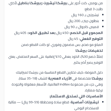
من يومين، كنت أدور على
بيرشكا تيشيرت
و
بيرشكا بناطيل
لأختي.
طلبت 3 قطع:
تيشيرتين بـ 160 ريال
بنطلون جينز بـ 200 ريال
قميص كاجوال بـ 90 ريال
المجموع قبل الخصم:
450 ريال
بعد تطبيق الكود:
405 ريال
التوفير الفعلي:
45 ريال
المبلغ مو ضخم، بس مضمون وفوري. لو كانت القطع ضمن
تخفيضات بيرشكا
(مثلاً خصم 30%)، الكود يعطي 10% إضافية على السعر المخفض. يعني
التوفير يصير أكبر بكثير.
دليل الموضة: كيف تختارين القطع المناسبة من بيرشكا لميزانيتك
بيرشكا
متخصصة في
الأزياء العصرية
للشباب (18-35 سنة)،
وهي جزء من مجموعة Inditex العالمية. الأسعار معقولة والجودة
تركية ممتازة.
الأساسيات اللي تستحق الاستثمار:
تيشيرتات أساسية
: قطع سادة ومخططة (59-99 ريال) — مثالية
للاستخدام اليومي