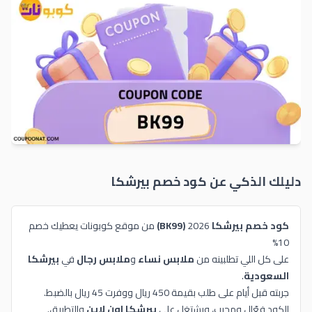
دليلك الذكي عن كود خصم
بيرشكا
كود خصم بيرشكا
2026
(BK99)
من موقع كوبونات يعطيك خصم
10%
على كل اللي تطلبينه من
ملابس نساء
و
ملابس رجال
في
بيرشكا
السعودية
.
جربته قبل أيام على طلب بقيمة 450 ريال ووفرت 45 ريال بالضبط.
الكود فعّال ومجرب، ويشتغل على
بيرشكا اون لاين
والتطبيق.