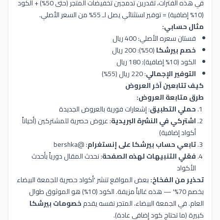
في هذه الفترات، تقدرين تدمجين تخفيضات المتجر (حتى 50%) + الكود
(10% إضافية) = توفير استثنائي يصل لـ 55% من السعر الأصلي.
مثال حسابي:
فستان سعره الأصلي: 400 ريال
خصم بيرشكا
(50%): 200 ريال
الكود (10% إضافية): 180 ريال
التوفير الإجمالي
: 220 ريال (55%)
كيف تتابعين آخر العروض
طرق متابعة العروض:
حملي التطبيق
: إشعارات فورية بالعروض الجديدة
اشتركي في النشرة البريدية
: عروض حصرية للمشتركين (أحياناً
أكواد إضافية)
تابعي حساب بيرشكا على إنستغرام
: @bershka
فعّلي التنبيهات لهذه الصفحة
: نحدث المقال دورياً بأحدث
الأكواد
تحذير من الفخاخ:
بعض المواقع تنشر 'أكواد حصرية للجمعة البيضاء
بخصم 70%' — هذه غالباً مزيفة. الكود (10%) هو الموثوق طوال
العام. في الجمعة البيضاء، المتجر نفسه يقدم
خصومات بيرشكا
كبيرة (ما تحتاج كود إضافي عادة).