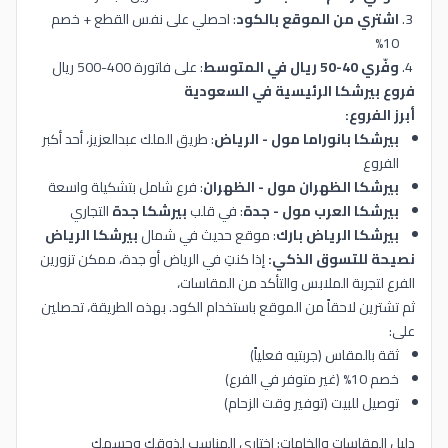
اشتري من الموقع بالكود
: احصلي على نفس القطع + خصم
10%
وفّري 40-50 ريال في المتوسط
: على فاتورة 400-500 ريال
فروع بيرشكا الرئيسية في السعودية
أبرز الفروع:
بيرشكا بانوراما مول - الرياض
: طريق الملك عبدالعزيز، أحد أكبر
الفروع
بيرشكا الظهران مول - الظهران
: فرع شامل بتشكيلة واسعة
بيرشكا العرب مول - جدة
: في قلب
بيرشكا جدة
التجاري
بيرشكا الرياض بارك
: موقع حديث في شمال
بيرشكا الرياض
نصيحة للتسوق الذكي:
إذا كنتِ في الرياض أو جدة، ممكن تزورين
الفرع لتجربة الملابس والتأكد من المقاسات،
ثم تشترين لاحقاً من الموقع باستخدام الكود. بهذه الطريقة، تحصلين
على:
ثقة بالمقاس (جربتيه فعلياً)
خصم 10% (غير متوفر في الفرع)
توصيل للبيت (توفير وقت الزحام)
دليل المقاسات والخامات: اختاري المناسب لذوقك وجسمك