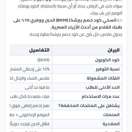
سواء كنتِ في الرياض، جدة، أو أي مدينة بالمملكة، الكود يوصلك
التوفير لين باب بيتك.
👉
انسخي كود خصم بيرشكا (BK99) الحين ووفري 10% على
طلبك القادم من أحدث الأزياء العصرية.
جدول ملخص: كل شي عن كود خصم بيرشكا بنظرة وحدة
البيان
التفاصيل
كود الكوبون
(BK99)
نسبة التوفير
10% على إجمالي المشتريات
الفئات المشمولة
ملابس النساء والرجال (كل الأ
الحد الأدنى للطلب
ما فيه حد أدنى
عدد مرات الاستخدام
مرات متعددة (لكل طلب جديد)
يشتغل على المنتجات المخفضة؟
نعم (خصم إضافي فوق السعر 
المنصات
الموقع الإلكتروني + تطبيق iOS/Android
الصلاحية
فعّال الحين (يتجدد دورياً)