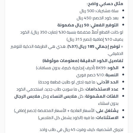
مثال حسابي واضح:
سلة مشتريات: 500 ريال
بعد كود الخصم: 450 ريال
التوفير الفعلي: 50 ريال مضمونة
لو كانت القطع أصلاً مخفضة بنسبة 30% (صارت 350 ريال)، الكود
يضيف 10% إضافية (تصير 315 ريال)
=
توفير إجمالي 185 ريال (37%)
. هذي هي الطريقة الذكية للتوفير
الحقيقي.
تفاصيل الكود الدقيقة (معلومات موثوقة)
الكود
: BK99 (أحرف إنجليزية كبيرة، بدون مسافات)
النسبة
: 10% خصم فوري
الحد الأدنى
: ما فيه (حتى لو طلبتِ قطعة وحدة)
عدد الاستخدامات
: كل ما سويتِ طلب جديد، استخدمي الكود
الفئات المشمولة
: كل
ملابس النساء
وكل
ملابس الرجال
بدون استثناء
يشتغل على
: الأسعار العادية + الأسعار المخفضة (خصم إضافي)
الاستثناءات
: ما فيه (الكود يشمل كل الملابس)
تجربتي الشخصية: كيف وفرت 45 ريال في طلب واحد