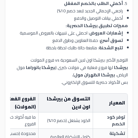
أكملي الطلب بالخصم المفعّل
راجعي الإجمالي الجديد (بعد خصم 10%)
أكملي بيانات التوصيل والدفع
مميزات تطبيق بيرشكا الحصرية:
إشعارات العروض
: احصلي على تنبيهات بالعروض الموسمية
تسوق أسرع
: حفظ العناوين وطرق الدفع
تتبع الشحنة
: متابعة حالة طلبك لحظة بلحظة
التوفير الأكبر: بيرشكا اون لاين السعودية vs فروع المولات
بيرشكا
لها فروع فعلية في مولات كبرى (
بيرشكا بانوراما
مول
الرياض،
بيرشكا الظهران مول
)،
بس الأكواد حصرية للتسوق الإلكتروني.
التسوق من بيرشكا
الفروع الفعلية
المعيار
اون لاين
(المولات)
توفر كود
ما فيه أكواد خصم ف
الكود يشتغل (خصم 10%)
الخصم
الفروع
تشكيلة
محدودة (حسب مساح
كامل التشكيلة العالمية