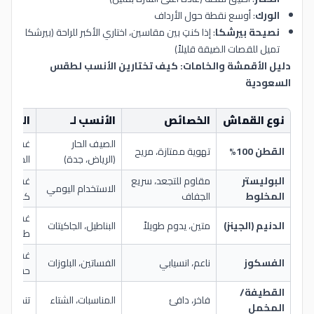
الورك
: أوسع نقطة حول الأرداف
نصيحة بيرشكا
: إذا كنتِ بين مقاسين، اختاري الأكبر للراحة (بيرشكا
تميل للقصات الضيقة قليلاً)
دليل الأقمشة والخامات: كيف تختارين الأنسب لطقس
السعودية
نوع القماش
الخصائص
الأنسب لـ
العناي
الصيف الحار
غسيل عا
القطن 100%
تهوية ممتازة، مريح
(الرياض، جدة)
الحرارة
البوليستر
مقاوم للتجعد، سريع
غسيل بار
الاستخدام اليومي
المخلوط
الجفاف
كي
غسيل با
الدنيم (الجينز)
متين، يدوم طويلاً
البناطيل، الجاكيتات
طبيعي
غسيل يد
الفسكوز
ناعم، انسيابي
الفساتين، البلوزات
حساسة
القطيفة/
فاخر، دافئ
المناسبات، الشتاء
تنظيف 
المخمل