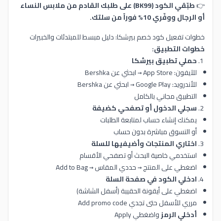
👉
طبّقي الكود (BK99) على طلبك القادم من ملابس النساء
أو الرجال ووفّري 10% فوراً من سلتك.
خطوات تفعيل كود خصم بيرشكا: دليل مبسط للمبتدئات والخبيرات
خطوات التطبيق:
حملي تطبيق بيرشكا
للآيفون: App Store → ابحثي عن Bershka
للأندرويد: Google Play → ابحثي عن Bershka
التطبيق مجاني بالكامل
سجلي الدخول أو تصفحي كضيفة
يمكنك إنشاء حساب لمتابعة الطلبات
أو التسوق مباشرة بدون حساب
اختاري المنتجات وأضيفيها للسلة
استخدمي خاصية البحث أو تصفحي الأقسام
اضغطي على المنتج → حددي المقاس → Add to Bag
ادخلي الكود في صفحة السلة
اضغطي على أيقونة الحقيبة (أسفل الشاشة)
مرري للأسفل حتى تجدي Add promo code
أدخلي الرمز
واضغطي Apply