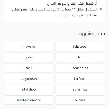
أو بتحويل بنكي عند الإرجاع من المنزل.
الاستبدال: خلال 14 يومًا من تاريخ تأكيد الشحن، داخل متجر فعلي
فقط وبنفس شروط الإرجاع.
متاجر مشابهة
mawsim
6thstreet
yelo
hm
sivvi
season-sa
vogacloset
farfetch
stylishop
splash-ae
maxfashion-city
ounass