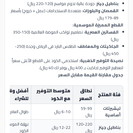
بناطيل جينز
: جودة عالية تدوم مواسم (120-220 ريال)
القمصان والبلوزات
: متعددة الاستخدامات (عمل + خروج) بأسعار
89-179 ريال
القطع المميزة الموسمية:
الفساتين العصرية
: تصاميم تواكب الموضة العالمية (150-350
ريال)
الجاكيتات والمعاطف
: للطقس البارد في الرياض وجدة (250-
450 ريال)
نصيحة التوفير الذهبية:
استخدمي الكود على القطع الأغلى سعراً
لتعظيم التوفير (جاكيت بـ 400 ريال يوفر لك 40 ريال).
جدول مقارنة القيمة مقابل السعر
نطاق
متوسط التوفير
أفضل وقت
فئة المنتج
السعر
مع الكود
للشراء
تيشيرتات
59-99
6-10 ريال
طوال العام
أساسية
ريال
120-220
نهاية الموسم +
بناطيل جينز
12-22 ريال
ريال
الكود