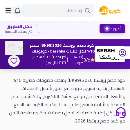
✦
حمّل التطبيق
أندرويد
✦
اختر نسختك المناسبة
قيم
كود خصم بيرشكا 2026(BK99) خصم
10% لكل طلبات bershka -كوبونات
هذا
(
3439
آخر تحديث
:
٦ أغسطس
3
/5
صوت
)
٢٠٢٦
( اليوم )
كود خصم بيرشكا 2026 (BK99) يمنحك خصومات حصرية 10%
للاستمتاع بتجربة تسوق فريدة مع الفوز بأفضل الصفقات
والأسعار المميزة من موقع بيرشكا الالكتروني، لتكتشفي عالم
الموضة والأناقة بتوفير إضافي عند استخدام الكود عند الدفع.
اجعلي كل إطلالة خاصة بك تحمل بصمة فريدة ومخفضة الثمن
مع كود خصم بيرشكا 2026.