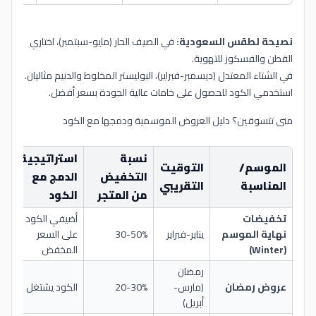
نصيحة لطقس السعودية:
في الصيف الحار (مايو-سبتمبر)، اختاري
القطن والفسكوز للتهوية.
في الشتاء المعتدل (ديسمبر-فبراير)، البوليستر المخلوط والدنيم مثاليان.
استخدمي الكود للحصول على خامات عالية الجودة بسعر أفضل.
متى تتسوقين؟ دليل العروض الموسمية ودمجها مع الكود
نسبة
استراتيجية
ا
الموسم/
التوقيت
التخفيض
الدمج مع
ا
المناسبة
التقريبي
من المتجر
الكود
ا
تخفيضات
أضيفي الكود
نهاية الموسم
يناير-فبراير
30-50%
على السعر
حت
(Winter)
المخفض
رمضان
عروض رمضان
(مارس-
20-30%
الكود يشتغل
حت
أبريل)