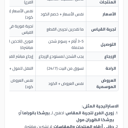
المنتجات
الفرع)
نفس الأسعار (بدون
الأسعار
نفس الأسعار + خصم الكود
كود)
تجربة فورية في غرفة
تجربة القياس
ما تقدرين تجربين القطع
القياس
3-5 أيام + رسوم شحن
فوري (تاخذين المنتج
التوصيل
محتملة
مباشرة)
الإرجاع
يجب الشحن لمستودع الإرجاع
إرجاع مباشر للفرع
الراحة
تسوق من البيت (24/7)
التنقل للمول + الزحام
العروض
نفس العروض (بدون
نفس العروض + الكود
الموسمية
كود)
الاستراتيجية المثلى:
زوري الفرع لتجربة المقاس
: اذهبي لـ
بيرشكا بانوراما
أو
بيرشكا الظهران مول
دوّني أرقام المنتجات والمقاسات
: لا تشترين مباشرة