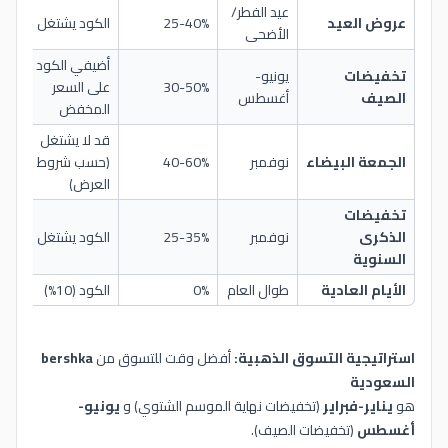
عيد الفطر/
عروض العيد
25-40%
الكود يشتغل
حت
الأضحى
أضيفي الكود
تخفيضات
يونيو-
30-50%
على السعر
حت
الصيف
أغسطس
المخفض
قد لا يشتغل
الجمعة البيضاء
نوفمبر
40-60%
(حسب شروط
حت
العرض)
تخفيضات
الذكرى
نوفمبر
25-35%
الكود يشتغل
حت
السنوية
الأيام العادية
طوال العام
0%
الكود (10%)
0%
استراتيجية التسوق الذهبية:
أفضل وقت للتسوق من
bershka
السعودية
هو
يناير-فبراير
(تخفيضات نهاية الموسم الشتوي) و
يونيو-
أغسطس
(تخفيضات الصيف).