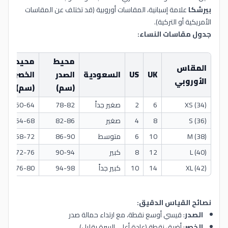
بيرشكا
علامة إسبانية، المقاسات أوروبية (قد تختلف عن المقاسات
الأمريكية أو التركية).
جدول مقاسات النساء:
محيط
محيط
المقاس
UK
US
السعودية
الصدر
الخصر
الأوروبي
(سم)
(سم)
XS (34)
6
2
صغير جداً
78-82
60-64
S (36)
8
4
صغير
82-86
64-68
M (38)
10
6
متوسط
86-90
68-72
L (40)
12
8
كبير
90-94
72-76
XL (42)
14
10
كبير جداً
94-98
76-80
نصائح القياس الدقيق:
الصدر
: قيسي أوسع نقطة، مع ارتداء حمالة صدر
الخصر
: أضيق نقطة (عادة أعلى السرة بقليل)