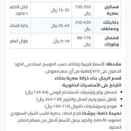
فساتين
150-350
خلال التخفيضات
15-35 ريال
عصرية
ريال
+ الكود
جاكيتات
250-450
25-45 ريال
بداية الشتاء
ومعاطف
ريال
قمصان
89-179
9-18 ريال
طوال العام
وبلوزات
ريال
ملاحظة:
الأسعار تقريبية وتختلف حسب الموسم. استخدمي الكود
للحصول على 10% إضافية من أي سعر معروض.
قسم الرجال: بناء خزانة عصرية بذكاء
التركيز على الأساسيات الذكورية:
قمصان بولو وتيشيرتات للاستخدام اليومي (69-129 ريال)
بناطيل شينو وجينز للعمل والخروج (130-240 ريال)
هوديز وسويتشيرتات كاجوال (110-199 ريال)
نصيحة خاصة:
بيرشكا
تقدم قصات عصرية تناسب الشباب السعودي
(slim fit، regular)، والكود يجعل الأسعار أفضل من معظم المتاجر
المحلية.