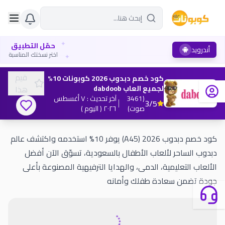
✦
حمّل التطبيق
أندرويد
✦
اختر نسختك المناسبة
قيم
كود خصم دبدوب 2026 كوبونات 10%
لجميع العاب dabdoob
هذا
(
3461
آخر تحديث
:
٧ أغسطس
3
/5
صوت
)
٢٠٢٦
( اليوم )
كود خصم دبدوب 2026 (A45) يوفر 10% استخدمه واكتشف عالم
دبدوب الساحر لألعاب الأطفال بالسعودية، تسوّق الآن أفضل
الألعاب التعليمية، الدمى، والهدايا الترفيهية المصنوعة بأعلى
جودة تضمن سعادة طفلك وأمانه