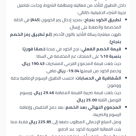
داخل التطبيق للتأكد من فعاليته ومطابقة الشروط، وجاءت تفاصيل
تجربة الشراء الحقيقية كالتالي:
تطبيق الكود بنجاح:
بمجرد إدخال رمز الكوبون (
A45)
في الخانة
المخصصة والضغط على إرسال،
ظهرت مباشرة رسالة التأكيد باللون الأخضر:
(تم تطبيق رمز الخصم
بنجاح)
.
قيمة الخصم الفعلي:
نجح الكود في منحنا
خصمًا فوريًا
بنسبة 10%
على المنتجات غير المخفضة في السلة؛
حيث بلغت قيمة المجموع الفرعي للمشتريات
190.43 ريال
،
وخصم الكود من قيمتها
19.04- ريال
صافي.
الشفافية في الحسابات:
احتسب التطبيق الرسوم الإضافية بدقة
ووضوح؛
حيث بلغت قيمة ضريبة القيمة المضافة
29.46 ريال
، ورسوم
التوصيل الثابتة
25.00 ريال
.
المجموع النهائي بعد الخصم:
بعد دمج التخفيض وإضافة
الرسوم والضريبة،
وصل المبلغ الإجمالي المطلوب دفعه إلى
225.85 ريال
فقط، مما
يثبت الفعالية الفورية للكود عند الدفع.