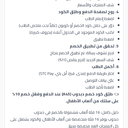
شف المنتجات والأسعار
4. روح لصفحة الدفع وطبّق الكود
اضغط إتمام الطلب
دوّر على حقل كود الخصم أو كوبون (غالباً تحت ملخص الطلب)
اكتب: الكود الموجود في الجدول أعلاه (بحروف كبيرة)
اضغط تطبيق
5. تحقق من تطبيق الخصم
لازم تشوف رسالة: تم تطبيق الخصم بنجاح
شف السعر الجديد (لازم ينقص 10%)
6. أكمل الطلب
اختار طريقة الدفع (مدى، فيزا، أبل باي، STC Pay)
عبّي بيانات التوصيل
اضغط تأكيد الطلب
👈
طبّق كود خصم دبدوب (A45) عند الدفع وفعّل خصم 10%
على سلتك من ألعاب الأطفال.
دليل كامل: 16 فئة ألعاب مشمولة بالخصم في دبدوب
دبدوب يوفر 16 فئة متخصصة من ألعاب الأطفال، والكود يشتغل على
كل المنتجات الغير مخفضة منها.