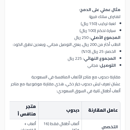
مثال عملي على الدمج:
لنفترض سلتك فيها:
لعبة تركيب (150 ريال)
سيارة تحكم (100 ريال)
المجموع الأصلي:
250 ريال
الطلب أكثر من 200 ريال، يعني التوصيل مجاني. وبعدين تطبق الكود:
الخصم: 25 ريال (10%)
المجموع النهائي:
225 ريال
التوصيل:
مجاني
مقارنة دبدوب مع متاجر الألعاب المنافسة في السعودية
عشان تعرف ليش دبدوب خيار ذكي، هذي مقارنة موضوعية مع متاجر
ألعاب أطفال ثانية في السوق السعودي:
متجر
متج
عامل المقارنة
دبدوب
منافس أ
ب
ألعاب أطفال فقط (16
ألعاب +
التخصص
منت
فئة)
إلكترونيات