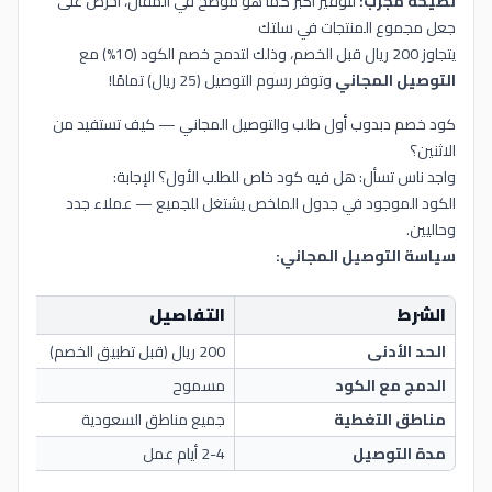
نصيحة مجرّب:
لتوفير أكبر كما هو موضح في المقال، احرص على
جعل مجموع المنتجات في سلتك
يتجاوز 200 ريال قبل الخصم، وذلك لتدمج خصم الكود (10%) مع
التوصيل المجاني
وتوفر رسوم التوصيل (25 ريال) تمامًا!
كود خصم دبدوب أول طلب والتوصيل المجاني — كيف تستفيد من
الاثنين؟
واجد ناس تسأل: هل فيه كود خاص للطلب الأول؟ الإجابة:
الكود الموجود في جدول الملخص يشتغل للجميع — عملاء جدد
وحاليين.
سياسة التوصيل المجاني:
الشرط
التفاصيل
الحد الأدنى
200 ريال (قبل تطبيق الخصم)
الدمج مع الكود
مسموح
مناطق التغطية
جميع مناطق السعودية
مدة التوصيل
2-4 أيام عمل