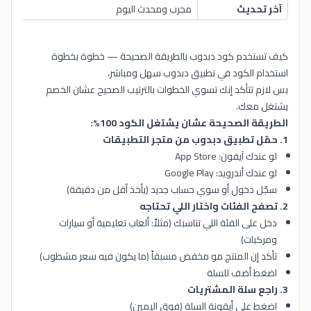
آخر تحديث
مجرب ومحدث اليوم
كيف تستخدم كود دبدوب بالطريقة الصحيحة — خطوة بخطوة
استخدام الكود في تطبيق دبدوب سهل ومباشر،
بس لازم تتأكد إنك تسوي الخطوات بالترتيب الصحيح عشان الخصم
يشتغل معك.
الطريقة الصحيحة عشان يشتغل الكود 100%:
1. حمّل تطبيق دبدوب من متجر التطبيقات
لو عندك آيفون: App Store
لو عندك أندرويد: Google Play
سجّل دخول أو سوي حساب جديد (يأخذ أقل من دقيقة)
2. تصفح الفئات واختار اللي تحتاجه
دخل على الفئة اللي تناسبك (مثلاً: ألعاب تعليمية أو سيارات
ومركبات)
تأكد إن المنتج مو مخفض مسبقاً (ما يكون فيه سعر مشطوب)
اضغط أضف للسلة
3. راجع سلة المشتريات
اضغط على أيقونة السلة (فوق اليمين)