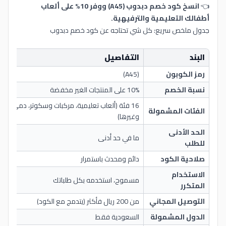
👈
انسخ كود خصم دبدوب (A45) ووفر 10% على ألعاب
أطفالك التعليمية والترفيهية.
جدول ملخص سريع: كل شي تحتاجه عن كود خصم دبدوب
البند
التفاصيل
رمز الكوبون
(A45)
نسبة الخصم
10% على المنتجات الغير مخفضة
16 فئة (ألعاب تعليمية، مركبات وسكوتر، دمى وش
الفئات المشمولة
وغيرها)
الحد الأدنى
ما في حد أدنى
للطلب
صلاحية الكود
دائم ومحدث باستمرار
الاستخدام
مسموح، استخدمه بكل طلباتك
المتكرر
التوصيل المجاني
من 200 ريال فأكثر (يتدمج مع الكود)
الدول المشمولة
السعودية فقط