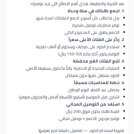
بعد التجربة والمتابعة، هذي أهم النصائح اللي تزيد توفيرك:
1. اجمع طلباتك في سلة وحدة
بدل ما تطلب كل أسبوع، اجمع احتياجاتك لمدة شهر
توفر مصاريف توصيل متكررة
الخصم يطبق على المجموع الكلي
2. ركّز على الفئات الأعلى سعراً
استخدم الكود على مركبات وسكوتر أو ألعاب خارجية
التوفير يكون أكبر بكثير (50-150 ريال)
3. تابع الفئات الغير مخفضة
المنتجات الجديدة أو الحصرية غالباً ما تكون بسعرها الأصلي
الكود يشتغل عليها بدون مشاكل
4. خطط للمناسبات مسبقاً
رمضان، عيد الفطر، اليوم الوطني
اشتري قبل الموسم بأسابيع (الأسعار أفضل والمخزون متوفر)
5. استفد من التوصيل المجاني
اضبط طلبك يكون فوق 200 ريال
توفير مزدوج: الخصم + توصيل مجاني
شروط استخدام الكود — تفاصيل دقيقة لازم تعرفها