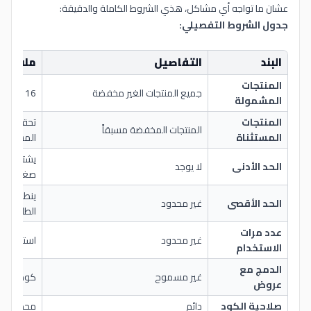
عشان ما تواجه أي مشاكل، هذي الشروط الكاملة والدقيقة:
جدول الشروط التفصيلي:
البند
التفاصيل
ملاحظا
المنتجات
جميع المنتجات الغير مخفضة
16 فئة كاملة
المشمولة
المنتجات
تحقق من 
المنتجات المخفضة مسبقاً
المستثناة
المشطوب
يشتغل حت
الحد الأدنى
لا يوجد
صغيرة
ينطبق على
الحد الأقصى
غير محدود
الطلب
عدد مرات
غير محدود
استخدمه 
الاستخدام
الدمج مع
غير مسموح
كود واحد
عروض
صلاحية الكود
دائم
محدث باست