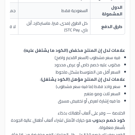
الدول
السعودية فقط
جميع الم
المشمولة
كل الطرق (مدى، فيزا، ماستركارد، أبل
طرق الدفع
لا قيود
باي، STC Pay)
علامات تدل إن المنتج مخفض (الكود ما يشتغل عليه):
فيه سعر مشطوب (السعر القديم واضح)
مكتوب عليه خصم خاص أو عرض محدود
السعر أقل من المتوسط بشكل ملحوظ
علامات تدل إن المنتج مؤهل (الكود يشتغل):
سعر واحد فقط (ما فيه سعر مشطوب)
السعر ثابت ومو متغير
ما فيه إشارة لعرض أو تخفيض مسبق
الخلاصة — وفر على ألعاب أطفالك بذكاء
كود خصم دبدوب
هو خيارك الأمثل لشراء ألعاب أطفال عالية الجودة
بأسعار معقولة.
الكود يوفر لك خصم 10% على كل المنتجات الغير مخفضة من 16 فئة