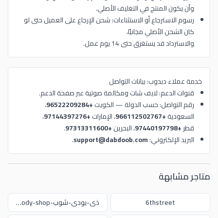
وأن يكون المنتج في التغليف الأصلي.
رسوم الاسترجاع أو الاستثناءات: شحن الإرجاع على العميل حتى لو
كان الشحن الأصلي مجانيًا،
والاسترداد قد يستغرق حتى 14 يوم عمل.
خدمة عملاء دبدوب: بيانات التواصل
قنوات الدعم: لايف شات ومكالمة صوتية عبر صفحة الدعم.
رقم التواصل: حسب الدولة — الكويت
+96522209284
،
السعودية
+966112502767
، الإمارات
+97144397276
،
قطر
+97440197798
، البحرين
+97313311600
.
البريد الإلكتروني:
support@dabdoob.com
.
متاجر مشابهة
6thstreet
ذي-بودي-شوب-the-body-shop