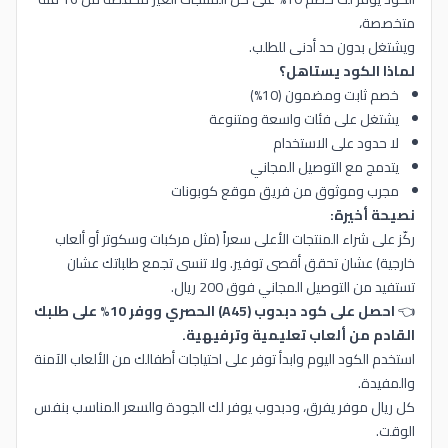
متخصصة،
ويشتغل بدون حد أدنى للطلب.
لماذا الكود يستاهل؟
خصم ثابت ومضمون (10%)
يشتغل على فئات واسعة ومتنوعة
لا حدود على الاستخدام
يتدمج مع التوصيل المجاني
مجرب وموثوق من فريق موقع كوبونات
نصيحة أخيرة:
ركّز على شراء المنتجات الأعلى سعراً (مثل مركبات وسكوتر أو ألعاب
خارجية) عشان تحقق أقصى توفير. ولا تنسى تجمع طلباتك عشان
تستفيد من التوصيل المجاني فوق 200 ريال.
👈
احصل على كود دبدوب (A45) الحصري ووفر 10% على طلبك
القادم من ألعاب تعليمية وترفيهية.
استخدم الكود اليوم وابدأ توفر على احتياجات أطفالك من الألعاب الآمنة
والمفيدة.
كل ريال موفر يفرق، ودبدوب يوفر لك الجودة والسعر المناسب بنفس
الوقت.