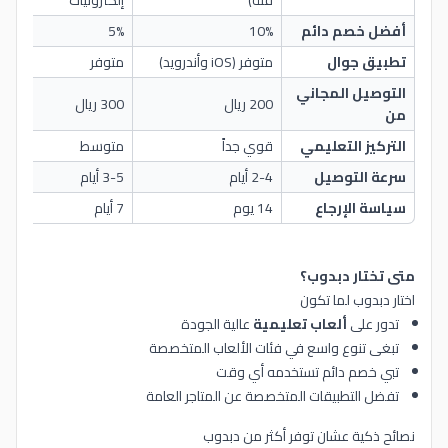
أفضل خصم دائم
10%
5%
لا ي
تطبيق جوال
متوفر (iOS وأندرويد)
متوفر
موق
التوصيل المجاني
200 ريال
300 ريال
500 ريا
من
التركيز التعليمي
قوي جداً
متوسط
ضع
سرعة التوصيل
2-4 أيام
3-5 أيام
5-7 أيا
سياسة الإرجاع
14 يوم
7 أيام
14 يوم
متى تختار دبدوب؟
اختار دبدوب لما تكون
تدور على
ألعاب تعليمية
عالية الجودة
تبغى تنوع واسع في فئات الألعاب المتخصصة
تبي خصم دائم تستخدمه أي وقت
تفضل التطبيقات المتخصصة عن المتاجر العامة
نصائح ذكية عشان توفر أكثر من دبدوب