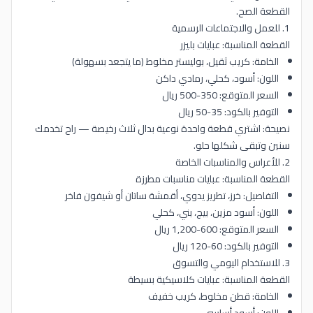
القطعة الصح.
1. للعمل والاجتماعات الرسمية
القطعة المناسبة: عبايات بليزر
الخامة: كريب ثقيل، بوليستر مخلوط (ما يتجعد بسهولة)
اللون: أسود، كحلي، رمادي داكن
السعر المتوقع: 350-500 ريال
التوفير بالكود: 35-50 ريال
نصيحة: اشتري قطعة واحدة نوعية بدال ثلاث رخيصة — راح تخدمك
سنين وتبقى شكلها حلو.
2. للأعراس والمناسبات الخاصة
القطعة المناسبة: عبايات مناسبات مطرزة
التفاصيل: خرز، تطريز يدوي، أقمشة ساتان أو شيفون فاخر
اللون: أسود مزين، بيج، بني، كحلي
السعر المتوقع: 600-1,200 ريال
التوفير بالكود: 60-120 ريال
3. للاستخدام اليومي والتسوق
القطعة المناسبة: عبايات كلاسيكية بسيطة
الخامة: قطن مخلوط، كريب خفيف