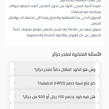
من عبايات المناسبات والمخاوير.
نصيحة أخيرة: انسخي الكود من جدول الملخص أعلاه، احفظيه بجوالك،
وشاركيه مع صديقاتك.
التسوق الذكي يبدأ بالشفافية والصدق وهذا اللي قدمناه لك بهالدليل
الشامل.
تسوق سعيد من haraer، ولا تنسين تراجعين موقع كوبونات دايماً
للحصول على آخر العروض والأكواد المحدثة والمضمونة.
الأسئلة المتكررة لمتجر حرائر
وش هو الكود الفعّال حالياً لمتجر حرائر؟
كم تبلغ نسبة خصم (HR55) الحقيقية؟
هل فيه كود يخصم 100 ريال أو 50% من حرائر؟