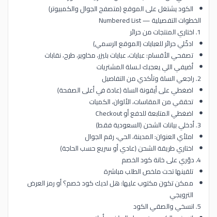
الكود يشتغل على الموقع (متصفح الجوال والكمبيوتر)
الخطوات التفصيلية — Numbered List
1. اختاري المنتجات من حرائر
ادخّلي حرائر للعبايات (الموقع الرسمي)
تصفحي الأقسام: عبايات، عبايات بليزر، مخاوير، طرح، نقابات
أضيفي اللي يعجبك لـسلة المشتريات
2. راجعي السلة وتأكدي من التفاصيل
اضغطي على أيقونة السلة (عادة في أعلى الصفحة)
تحققي من المقاسات، الألوان، الكميات
اضغطي المتابعة للدفع أو Checkout
3. أدخلي بيانات الشحن (السعودية فقط)
املأي العنوان: المدينة، الحي، رقم الجوال
اختاري طريقة الشحن (عادي أو سريع حسب الحاجة)
4. دوّري على خانة كود الخصم
تلقينها تحت ملخص الطلب مباشرة
ممكن تكون مكتوب عليها: هل لديك كود خصم؟ أو رمز العرض
الترويجي
5. انسخي والصقي الكود