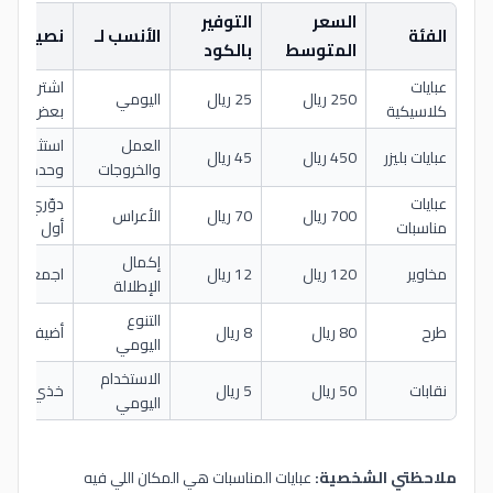
السعر
التوفير
الفئة
الأنسب لـ
نصيحة ا
المتوسط
بالكود
عبايات
250 ريال
25 ريال
اليومي
كلاسيكية
بعض
العمل
استثمري 
عبايات بليزر
450 ريال
45 ريال
والخروجات
وحدة نوعي
عبايات
دوّري بقس
700 ريال
70 ريال
الأعراس
مناسبات
أول
إكمال
مخاوير
120 ريال
12 ريال
اجمعي 3 ألوان مختلفة
الإطلالة
التنوع
طرح
80 ريال
8 ريال
أضيفيها ك
اليومي
الاستخدام
نقابات
50 ريال
5 ريال
خذي نسخة 
اليومي
ملاحظتي الشخصية:
عبايات المناسبات هي المكان اللي فيه