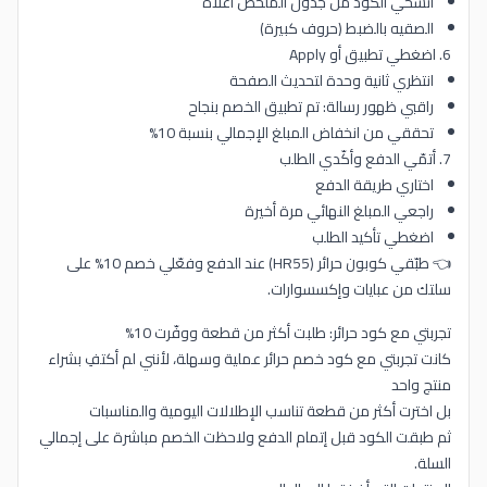
انسخي الكود من جدول الملخص أعلاه
الصقيه بالضبط (حروف كبيرة)
6. اضغطي تطبيق أو Apply
انتظري ثانية وحدة لتحديث الصفحة
راقبي ظهور رسالة: تم تطبيق الخصم بنجاح
تحققي من انخفاض المبلغ الإجمالي بنسبة 10%
7. أتمّي الدفع وأكّدي الطلب
اختاري طريقة الدفع
راجعي المبلغ النهائي مرة أخيرة
اضغطي تأكيد الطلب
👈 طبّقي كوبون حرائر (HR55) عند الدفع وفعّلي خصم 10% على
سلتك من عبايات وإكسسوارات.
تجربتي مع كود حرائر: طلبت أكثر من قطعة ووفّرت 10%
كانت تجربتي مع كود خصم حرائر عملية وسهلة، لأنني لم أكتفِ بشراء
منتج واحد
بل اخترت أكثر من قطعة تناسب الإطلالات اليومية والمناسبات
ثم طبقت الكود قبل إتمام الدفع ولاحظت الخصم مباشرة على إجمالي
السلة.