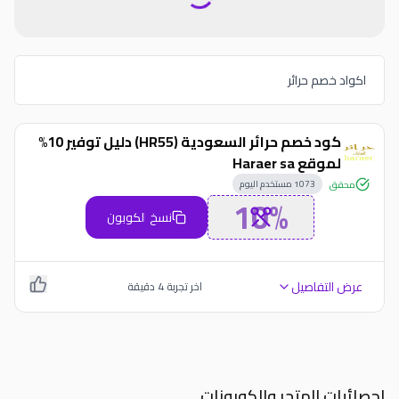
اكواد خصم حرائر
كود خصم حرائر السعودية (HR55) دليل توفير 10%
لموقع Haraer sa
1073
مستخدم اليوم
محقق
10%
نسخ الكوبون
عرض التفاصيل
اخر تجربة
4
دقيقة
احصائيات المتجر والكوبونات