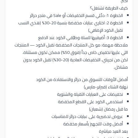
أكثر.
كيف الطريقة تشتغل؟
الخطوة 1: دخّلي قسم التخفيضات أو Sale في متجر حرائر
الخطوة 2: اختاري عبايات مخفضة بنسبة 20-30% (هذي النسب
تقبل الكود الإضافي)
الخطوة 3: أضيفيها للسلة وطبّقي الكود عند الدفع
ملاحظة مهمة: مو كل المنتجات المخفضة تقبل الكود — المنتجات
اللي عليها تخفيض خاص جداً (فوق 50%) ممكن تكون مستثناة.
لكن من تجربتي، التخفيضات العادية (20-30%) تقبل الكود بدون
مشاكل.
أفضل الأوقات للتسوق من حرائر والاستفادة من الكود
نهاية الشتاء (فبراير-مارس)
تخفيضات على العبايات الثقيلة والشتوية
استخدمي الكود على القطع المخفضة
ما قبل رمضان (شعبان)
عروض تحضيرية على عبايات حرائر للمناسبات
أفضل وقت للتجهيز بأسعار مخفضة
بعد العيد مباشرة