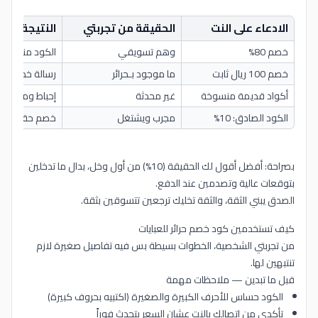
الادعاء على النت
الحقيقة من تجربتي
النتيجة عند 
خصم 80%
وهم تسويقي
الكود منتهي ا
خصم 100 ريال ثابت
ما موجود بـحرائر
رسالة خطأ عند 
أكواد قديمة منسوخة
غير محدثة
إحباط ومضيعة
الكود الصادق: 10%
مجرب ويشتغل
خصم حقيقي 
بصراحة: أفضل أقول لك الحقيقة (10%) من أول وخل، بدال ما تدخلين
بتوقعات عالية وتصدمين عند الدفع.
الصدق يبني الثقة، والثقة تخليك ترجعين تتسوقين بثقة.
كيف تستخدمين كود خصم حرائر للعبايات
من تجربتي الشخصية، الخطوات بسيطة بس فيه تفاصيل صغيرة لازم
تنتبهين لها.
قبل ما تبدين — ملاحظات مهمة
الكود حساس للأحرف الكبيرة والصغيرة (اكتبيه بحروف كبيرة)
تأكدي من اتصالك بالنت عشان السعر يتحدث فوراً