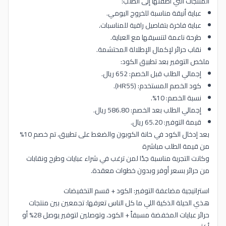
المنتجات التي أضفتها إلى الطلب:
عباية أنيقة مناسبة للخروج اليومي.
عباية فاخرة بتفاصيل راقية للمناسبات.
طرحة ناعمة لتنسيقها مع العباية.
نقاب حرائر لإكمال الإطلالة المحتشمة.
ملخص التوفير بعد تطبيق الكود:
إجمالي الطلب قبل الخصم: 652 ريال.
كود الخصم المستخدم: (HR55).
نسبة الخصم: 10%.
إجمالي الطلب بعد الخصم: 586.80 ريال.
قيمة التوفير: 65.20 ريال.
بعد إدخال الكود في خانة الكوبون والضغط على تطبيق، تم خصم 10%
من قيمة الطلب مباشرة
وكانت التجربة مناسبة جدًا لمن ترغب في شراء عبايات وطرح ونقابات
من حرائر بسعر أوفر وبدون خطوات معقدة.
استراتيجية مضاعفة التوفير: الكود + قسم التخفيضات
هذي الحيلة الذكية اللي ما كل الناس تعرفها: تجمعين بين منتجات
حرائر عبايات المخفضة مسبقاً + الكود، وتوصلين لتوفير يوصل 28% أو