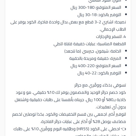
اللون: أسود أساسي
السعر المتوقع: 180-300 ريال
التوفير بالكود: 18-30 ريال
نصيحة: اشتري 2-3 قطع مع بعض بدال واحدة فاخرة. الكود يوفر على
الطلب الإجمالي.
4. للسفر والإجازات
القطعة المناسبة: عبايات خفيفة قابلة للطي
الخامة: شيفون، جيرسي (ما تتجعد)
الميزة: خفيفة ومريحة بالحقيبة
السعر المتوقع: 220-400 ريال
التوفير بالكود: 22-40 ريال
تسوقي بذكاء ووفّري مع حرائر
كود خصم حرائر الوحيد والمضمون يوفر لك 10% حقيقي. مو وعود
كاذبة بـ80% أو 100 ريال. جربناه بأنفسنا على طلبات حقيقية واشتغل
بدون أي تعقيدات.
لتوفير أكبر، اجمعي بين قسم التخفيضات والكود. بكذا توصلين لخصم
مضاعف يوصل 28% أو أكثر على عبايات حرائر الفاخرة.
👈 احصلي على الكود (HR55) وطبّقيه اليوم ووفّري 10% على طلبك