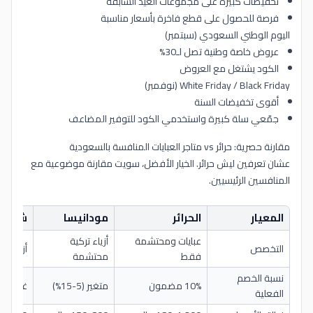
تخفيضات كبيرة على مجموعات العيد السابقة
فرصة للحصول على قطع فاخرة بأسعار مناسبة
اليوم الوطني السعودي (سبتمبر)
عروض خاصة وطنية تصل لـ30%
الكود يشتغل مع العروض
White Friday / Black Friday (نوفمبر)
أقوى تخفيضات السنة
جمّعي سلة كبيرة واستخدمي الكود للتوفير المضاعف
مقارنة حصرية: حرائر vs متاجر العبايات المنافسة بالسعودية
عشان تعرفين ليش حرائر. الخيار الأفضل، سويت مقارنة موضوعية مع
المنافسين الرئيسيين.
المعيار
الحرائر
مودانيسا
شي إن
عبايات ومحتشمة
أزياء تركية
التخصص
أزياء عا
فقط
محتشمة
نسبة الخصم
10% مضمون
متغير (5-15%)
غير ثابت
الفعلية