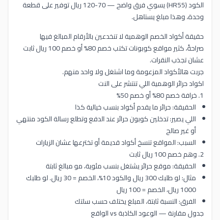
الكود (HR55) يسوي فرق واضح — 70-120 ريال توفير على قطعة
وحدة، وهذا مبلغ يستاهل.
حقيقة أكواد الخصم الوهمية لا تنخدعين بالأرقام المبالغ فيها
صراحةً، كثير مواقع كوبونات تكتب خصم 80% أو خصم 100 ريال ثابت
عشان تجذب النقرات.
جربت هالأكواد المزعومة وما اشتغل ولا واحد منهم.
اكواد حرائر الوهمية اللي تنتشر على النت
1. خرافة خصم 80% أو خصم 50%
الحقيقة: حرائر ما يقدم أكواد بنسب خيالية كذا
اللي يصير: تدخلين كوبون حرائر عند الدفع وتطلع رسالة الكود منتهي
أو غير صالح
السبب: المواقع تنسخ أكواد قديمة أو تخترعها عشان الزيارات
2. وهم خصم 100 ريال ثابت
الحقيقة: موقع حرائر يشتغل بنسب مئوية، مو مبالغ ثابتة
مثال: لو طلبك 300 ريال والكود 10%، الخصم = 30 ريال. لو طلبك
1000 ريال، الخصم = 100 ريال
الفرق: النسبة ثابتة، المبلغ يختلف حسب سلتك
جدول مقارنة — الوعود الكاذبة vs الواقع