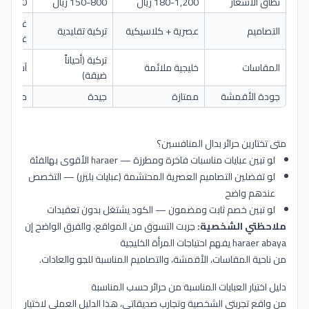
نطاق الأسعار
180-1,200 ريال
150-800 ريال
80-500 ريا
غربية غ
التصاميم
عصرية + كلاسيكية
تركية تقليدية
غالباً
تركية (أحياناً
المقاسات
خليجية ملائمة
آسيوية 
ضيقة)
جودة الأقمشة
ممتازة
جيدة
متوسطة
متى تختارين حرائر بدال المنافسين؟
لو تبين عبايات مناسبات فاخرة ومطرزة — haraer الأقوى بهالفئة
لو تفضلين التصاميم العصرية المحتشمة (عبايات بليزر) — التخصص
عندهم واضح
لو تبين خصم ثابت ومضمون — الكود يشتغل بدون تعقيدات
ملاحظتي الشخصية:
جربت التسوق من المواقع، والفرق الواضح إن
haraer abaya يفهم احتياجات المرأة الخليجية
من ناحية المقاسات، الأقمشة، والتصاميم المناسبة للجو والعادات.
دليل اختيار العبايات المناسبة من حرائر حسب المناسبة
من واقع تجربتي الشخصية وتجارب صديقاتي، هذا الدليل العملي لاختيار