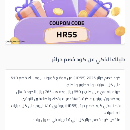
دليلك الذكي عن كود خصم
حرائر
كود خصم حرائر 2026 (HR55) من موقع كوبونات يوفّر لك خصم 10%
على كل العبايات والمخاوير والطرح.
جربته بنفسي على طلب بـ850 ريال ودفعت 765 ريال. الكود شغّال
ومضمون، وبنوريك كيف تستخدمينه بذكاء وتضاعفين التوفير.
👈 انسخي كود خصم حرائر (HR55) ووفّري 10% اليوم على كل عبايات
المناسبات.
ملخص كود خصم حرائر كل اللي تحتاجينه في جدول واحد