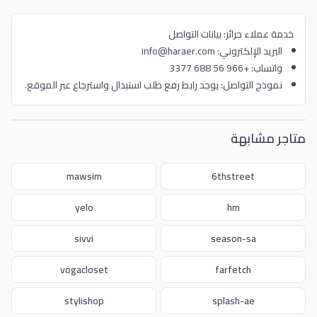
خدمة عملاء حرائر: بيانات التواصل
البريد الإلكتروني: info@haraer.com
واتساب: +966 56 688 3377
نموذج التواصل: يوجد رابط رفع طلب استبدال واسترجاع عبر الموقع.
متاجر مشابهة
mawsim
6thstreet
yelo
hm
sivvi
season-sa
vogacloset
farfetch
stylishop
splash-ae