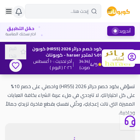
✦
حمّل التطبيق
أندرويد
✦
اختر نسختك المناسبة
قيم
كود خصم حرائر 2026 (HR55) كوبون
01% لمتجر haraer - كوبونات
هذا
(
3434
آخر تحديث
:
١٠ أغسطس
4
/5
صوت
)
٢٠٢٦
( اليوم )
تسوّقي بكود خصم حرائر 2026 (HR55) واحصلي على خصم 10%
على كل اختياراتكِ. لا تترددي في ملء عربة الشراء بكافة العبايات
المميزة التي نالت إعجابكِ، ودلّلي نفسكِ بقطع فاخرة تزيدكِ جمالاً
وجاذبية.