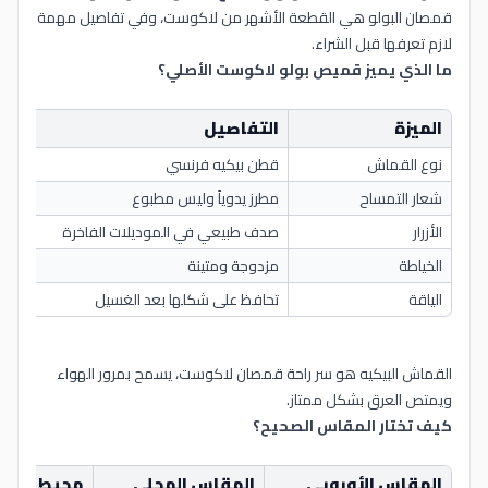
قمصان البولو هي القطعة الأشهر من لاكوست، وفي تفاصيل مهمة
لازم تعرفها قبل الشراء.
ما الذي يميز قميص بولو لاكوست الأصلي؟
الميزة
التفاصيل
نوع القماش
قطن بيكيه فرنسي
شعار التمساح
مطرز يدوياً وليس مطبوع
الأزرار
صدف طبيعي في الموديلات الفاخرة
الخياطة
مزدوجة ومتينة
الياقة
تحافظ على شكلها بعد الغسيل
القماش البيكيه هو سر راحة قمصان لاكوست، يسمح بمرور الهواء
ويمتص العرق بشكل ممتاز.
كيف تختار المقاس الصحيح؟
المقاس الأوروبي
المقاس المحلي
محيط الصدر