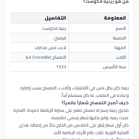
من هو رينيه لاكوست؟
المعلومة
التفاصيل
الاسم
رينيه لاكوست
الجنسية
فرنسي
المهنة
لاعب تنس محترف
اللقب
التمساح (Le Crocodile)
سنة التأسيس
1933
رينيه كان بطل تنس في الثلاثينيات، ولُقب بـ التمساح بسبب إصراره
وعناده في الملعب. ما كان يستسلم أبداً.
كيف أصبح التمساح شعاراً عالمياً؟
صديق رينيه رسم له تمساح صغير على سترته الرياضية كمزحة. الفكرة
عجبت رينيه، وقرر يخليها شعار رسمي لملابسه.
كان أول شعار يُطرز على الملابس من الخارج بدلاً من إخفائه. هذي
الفكرة الثورية غيّرت عالم الأزياء الرياضية للأبد.