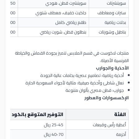
سويتشرتات
سويتشرت قطن، هودي
450-750 ريا
سترات ومعاطف
جاكيت خفيف، معطف شتوي
800-1500 ري
بدلات رياضية
طقم رياضي كامل
900-1400 ري
بناطيل وشورتات
بنطلون قطن، شورت رياضي
350-600 ريا
منتجات لاكوست في قسم الملابس تتميز بجودة القماش والخياطة
الفرنسية الأصيلة.
الأحذية والجوارب
أحذية رياضية: تصاميم عصرية بخامات عالية الجودة
نعال شاطئ وأحذية صيفية: مثالية لأجواء السعودية الحارة
جوارب: قطن مصري بألوان متنوعة
الإكسسوارات والعطور
الفئة
التوفير المتوقع بالكود
أغطية رأس وقبعات
25-45 ريال
أحزمة
40-70 ريال