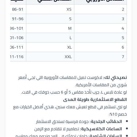
86-91
XS
2
91-96
S
3
96-101
M
4
101-106
L
5
106-111
XL
6
111-116
XXL
7
نصيحتي لك:
لاكوست تميل للمقاسات الأوروبية اللي تجي أصغر
شوي من المقاسات الأمريكية.
لو عادة تلبس L، جرب تأخذ مقاس 5 أو 6 حسب ذوقك في الفت.
القطع الاستثمارية طويلة المدى
لو تبي تستثمر في قطع تعيش معك سنين، هذي أفضل الخيارات مع
خصم 10%:
الحقائب الجلدية:
جودة فرنسية تستحق الاستثمار
الساعات الكلاسيكية:
تصاميم لا تتقادم مع الزمن
السترات الشتوية:
خامات تدفئك في البرد وتدوم معك مواسم