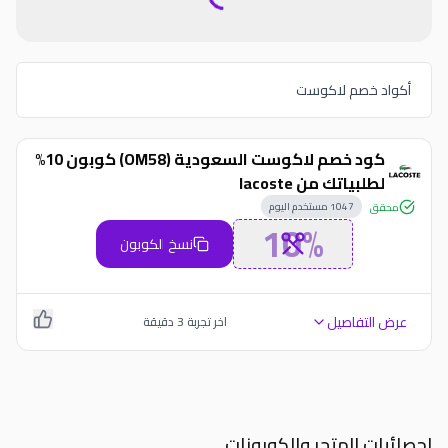
أكواد خصم لاكوست
كود خصم لاكوست السعودية (OM58) كوبون 10%
لطلبياتك من lacoste
1047
مستخدم اليوم
محقق
10%
نسخ الكوبون
عرض التفاصيل
اخر تجربة
3
دقيقة
احصائيات المتجر والكوبونات