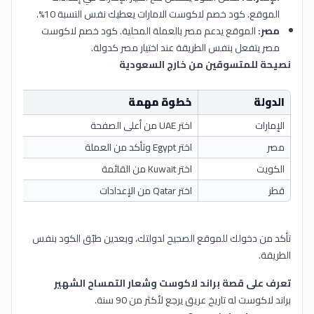
الموقع. كود خصم لاكوست الامارات يعطيك نفس النسبة 10%.
مصر:
الموقع يدعم مصر بالعملة المحلية. كود خصم لاكوست
مصر يتفعل بنفس الطريقة عند اختيار مصر كدولة.
نصيحة للمتسوقين من خارج السعودية
الدولة
خطوة مهمة
الإمارات
اختر UAE من أعلى الصفحة
مصر
اختر Egypt وتأكد من العملة
الكويت
اختر Kuwait من القائمة
قطر
اختر Qatar من الإعدادات
تأكد من دخولك للموقع الصحيح لدولتك، وبعدين طبّق الكود بنفس
الطريقة.
تعرف على قصة براند لاكوست وشعار التمساح الشهير
براند لاكوست له تاريخ عريق يرجع لأكثر من 90 سنة.