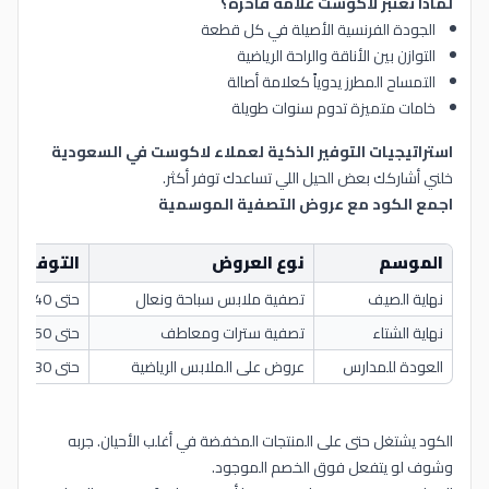
لماذا تُعتبر لاكوست علامة فاخرة؟
الجودة الفرنسية الأصيلة في كل قطعة
التوازن بين الأناقة والراحة الرياضية
التمساح المطرز يدوياً كعلامة أصالة
خامات متميزة تدوم سنوات طويلة
استراتيجيات التوفير الذكية لعملاء لاكوست في السعودية
خلني أشاركك بعض الحيل اللي تساعدك توفر أكثر.
اجمع الكود مع عروض التصفية الموسمية
الموسم
نوع العروض
التوفير ال
نهاية الصيف
تصفية ملابس سباحة ونعال
حتى 40% + 10% بالكود
نهاية الشتاء
تصفية سترات ومعاطف
حتى 50% + 10% بالكود
العودة للمدارس
عروض على الملابس الرياضية
حتى 30% + 10% بالكود
الكود يشتغل حتى على المنتجات المخفضة في أغلب الأحيان. جربه
وشوف لو يتفعل فوق الخصم الموجود.