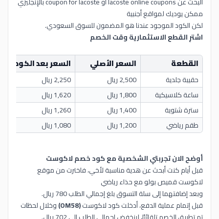
البحث عن lacoste online coupons أو coupon for lacoste بالإنجليزي
ممكن يوديك لمواقع أجنبية
لكن الكود الموجود عندنا هو المضمون للسوق السعودي.
اشترِ القطع الاستثمارية وقت الخصم
القطعة
السعر الأصلي
السعر بعد الكود
حقيبة جلدية
2,500 ريال
2,250 ريال
ساعة كلاسيكية
1,800 ريال
1,620 ريال
سترة شتوية
1,400 ريال
1,260 ريال
طقم رياضي
1,200 ريال
1,080 ريال
أوضح الان تجربتي الشخصية مع كود خصم لاكوست
قبل أيام كنت أبحث عن هدية مناسبة لأخي، فاخترت من موقع
لاكوست قميص بولو مع حذاء رياضي
وبعد إضافتهما إلى سلة التسوق بلغ إجمالي الطلب 780 ريال.
قبل إتمام عملية الدفع، أدخلت كود لاكوست
(OM58)
وخلال لحظات
تم تطبيق الخصم تلقائيًا، لينخفض إجمالي الطلب إلى 702 ريال.