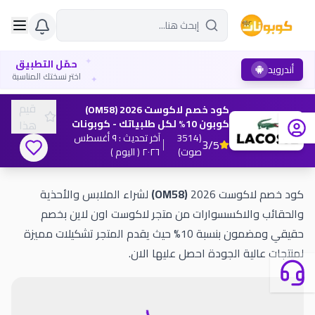
✦
حمّل التطبيق
أندرويد
✦
اختر نسختك المناسبة
قيم
كود خصم لاكوست 2026 (OM58)
كوبون 10% لكل طلبياتك - كوبونات
هذا
(
3514
آخر تحديث
:
٩ أغسطس
3
/5
صوت
)
٢٠٢٦
( اليوم )
كود خصم لاكوست 2026
(OM58)
لشراء الملابس والأحذية
والحقائب والاكسسوارات من متجر لاكوست اون لاين بخصم
حقيقي ومضمون بنسبة 10% حيث يقدم المتجر تشكيلات مميزة
لمنتجات عالية الجودة احصل عليها الان.