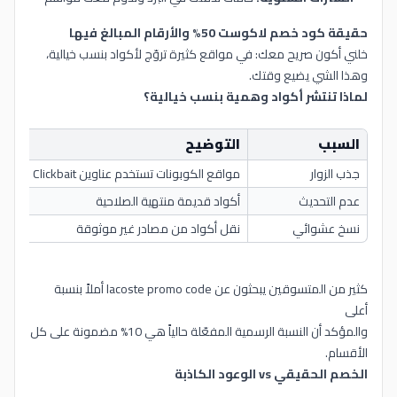
حقيقة كود خصم لاكوست 50% والأرقام المبالغ فيها
خلني أكون صريح معك: في مواقع كثيرة تروّج لأكواد بنسب خيالية،
وهذا الشي يضيع وقتك.
لماذا تنتشر أكواد وهمية بنسب خيالية؟
السبب
التوضيح
جذب الزوار
مواقع الكوبونات تستخدم عناوين Clickbait
عدم التحديث
أكواد قديمة منتهية الصلاحية
نسخ عشوائي
نقل أكواد من مصادر غير موثوقة
كثير من المتسوقين يبحثون عن lacoste promo code أملاً بنسبة
أعلى
والمؤكد أن النسبة الرسمية المفعّلة حالياً هي 10% مضمونة على كل
الأقسام.
الخصم الحقيقي vs الوعود الكاذبة