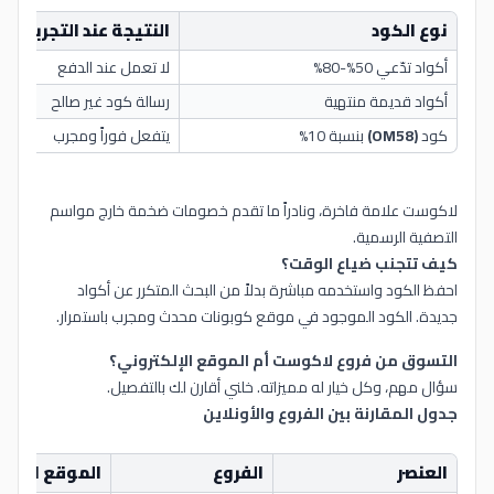
نوع الكود
النتيجة عند التجربة
أكواد تدّعي 50%-80%
لا تعمل عند الدفع
أكواد قديمة منتهية
رسالة كود غير صالح
كود
(OM58)
بنسبة 10%
يتفعل فوراً ومجرب
لاكوست علامة فاخرة، ونادراً ما تقدم خصومات ضخمة خارج مواسم
التصفية الرسمية.
كيف تتجنب ضياع الوقت؟
احفظ الكود واستخدمه مباشرة بدلاً من البحث المتكرر عن أكواد
جديدة. الكود الموجود في موقع كوبونات محدث ومجرب باستمرار.
التسوق من فروع لاكوست أم الموقع الإلكتروني؟
سؤال مهم، وكل خيار له مميزاته. خلني أقارن لك بالتفصيل.
جدول المقارنة بين الفروع والأونلاين
العنصر
الفروع
الموقع الإلك