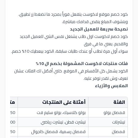
كود خصم موقع لاكوست يتفعل فوراً بمجرد ما تضغط زر تطبيق،
وبتشوف المبلغ ينقص قدامك مباشرة.
نصيحة سريعة للعميل الجديد
كود خصم لاكوست اول طلب يشتغل نفس الشي للعميل الجديد
والقديم. يعني ما في فرق
سواء أول مرة تطلب أو عندك طلبات سابقة، الكود بيعطيك 10% خصم.
فئات منتجات لاكوست المشمولة بخصم ال 10%
الكود يشمل كل الأقسام في الموقع. خلني أفصّل لك الفئات عشان
تعرف وش تقدر توفر عليه.
الملابس والأزياء
الفئة
أمثلة على المنتجات
متوسط 
قمصان بولو
بولو كلاسيك، بولو سليم فت
350-550 ريا
تيشرتات
تيشرت قطن، تيشرت رياضي
200-400 ريا
قمصان
قمصان رسمية، قمصان كاجوال
400-650 ريا