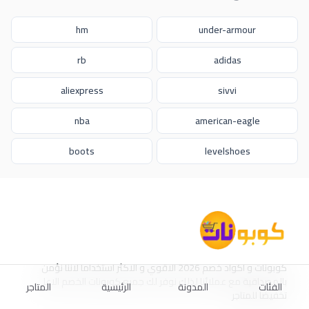
hm
under-armour
rb
adidas
aliexpress
sivvi
nba
american-eagle
boots
levelshoes
كوبونات و اكواد خصم 2026 الاقوي و الاكثر استخداما لاننا نؤمن
بالمصداقية مع عملائنا لذلك نوفر لك جميع كوبونات الخصم الاعلى
الفئات
المدونة
الرئيسية
المتاجر
تخفيضا للمتاجر