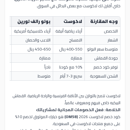
خلني أقارن لك لاكوست مع بعض البدائل في السوق.
وجه المقارنة
لاكوست
بولو رالف لورين
تومي
التخصص
أزياء رياضية أنيقة
أزياء كلاسيكية أمريكية
أزياء 
الشعار
التمساح
اللاعب والحصان
العلم
متوسط سعر البولو
400-550 ريال
450-650 ريال
350-500
جودة القماش
ممتازة
ممتازة
جيدة ج
توفر كود خصم
10% مع كودنا
نادراً
أحياناً
الشحن للسعودية
سريع 3-7 أيام
متوسط
متوس
لاكوست تتميز بالتوازن بين الأناقة الفرنسية والراحة الرياضية. القماش
البيكيه خاص فيهم ومعروف عالمياً.
الخلاصة: فعل الخصومات المجانية لمشترياتك
كود خصم لاكوست 2026
(OM58)
هو خيارك الموثوق لخصم 10%
على جميع منتجات لاكوست في السعودية.