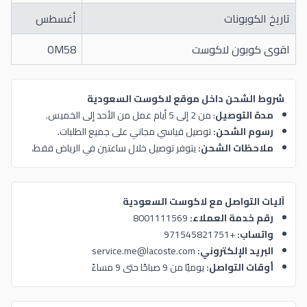
تاريخ الكوبونات
أغسطس
اقوى كوبون لاكوست
OM58
شروط الشحن داخل موقع لاكوست السعودية
مدة التوصيل
: من 2 إلى 5 أيام عمل من الأحد إلى الخميس.
رسوم الشحن:
توصيل قياسي مجاني على جميع الطلبات.
ملاحظات الشحن:
يتوفر توصيل خلال ساعتين في الرياض فقط،
آليات التواصل مع لاكوست السعودية
رقم خدمة العملاء:
8001111569
واتساب:
+971545821751
البريد الإلكتروني:
service.me@lacoste.com
أوقات التواصل:
يوميًا من 9 صباحًا حتى 9 مساءً