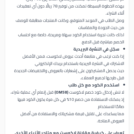
بهذه الخطوة البسيطة تمكنت من توفير 78 ريالًا دون أي تعقيدات
أثناء الشراء.
وصل الطلب في الموعد المتوقع، وكانت المنتجات مطابقة للوصف
من حيث الجودة والمقاسات
لذلك كانت تجربة استخدام الكود سهلة ومريحة، خاصة مع احتساب
الخصم مباشرة قبل الدفع.
سجّل في النشرة البريدية
إذا كنت ترغب في متابعة أحدث عروض لاكوست، فمن الأفضل
الاشتراك في النشرة البريدية باستخدام بريدك الإلكتروني
حيث يحصل المشتركون على إشعارات بالعروض والتخفيضات الجديدة
قبل طرحها لجميع العملاء.
استخدم الكود مع كل طلب
لا تنسَ إدخال كود خصم لاكوست
(OM58)
قبل إتمام أي عملية شراء،
إذ يمكنك الاستفادة من خصم 10% في كل مرة يكون الكود فيها
صالحًا للاستخدام
مما يساعدك على تقليل قيمة مشترياتك والاستفادة من أفضل
العروض المتاحة.
تعرف على كيفية مقارنة لاكوست مع متاجر الأزياء الأخرى