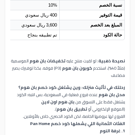
نسبة الخصم
10%
قيمة التوفير
400 ريال سعودي
المبلغ بعد الخصم
3,600 ريال سعودي
حالة الكود
تم تطبيقه بنجاح
نصيحة ذهبية:
لو لقيت منتج عليه
تخفيضات بان هوم
الموسمية
(مثلاً 40%)، استخدم
كوبون بان هوم
(P3) فوقه. بكذا توفيرك يصير
مضاعف
رحلتك في تأثيث منزلك: وين يشتغل كود خصم بان هوم؟
محل بان هوم
عنده فروع فعلية في السعودية، بس انتبه: الكود
يشتغل فقط على التسوق من
بان هوم اون لاين
(الموقع الإلكتروني أو
تطبيق بان هوم
).
الفروع لها عروضها الخاصة، لكن الكود الحصري خاص بالأونلاين.
الفئات الثمانية اللي يشملها كود خصم Pan Home
1. غرفة النوم