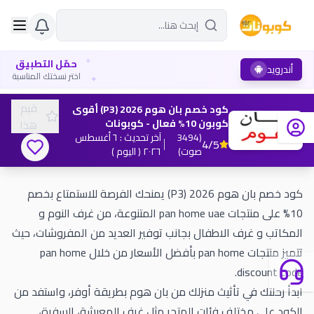
✦
حمّل التطبيق
أندرويد
✦
اختر نسختك المناسبة
قيم
كود خصم بان هوم 2026 (P3) أقوى
كوبون 10% فعال - كوبونات
هذا
(
3494
آخر تحديث
:
٦ أغسطس
4
/5
صوت
)
٢٠٢٦
( اليوم )
كود خصم بان هوم 2026 (P3) يمنحك الفرصة للاستمتاع بخصم
10% على منتجات pan home uae المتنوعة، من غرف النوم و
المكاتب و غرف الاطفال بجانب توفير العديد من المفروشات، حيث
تتميز منتجات pan home بأفضل الأسعار من خلال pan home
discount code.
ابدأ رحلتك في تأثيث منزلك من بان هوم بطريقة أوفر، واستفد من
الكود على مختلف فئات المتجر مثل غرف المعيشة، السفرة،