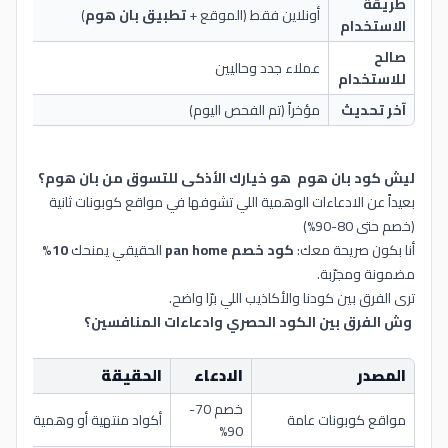
طريقة
أونلاين فقط (الموقع +
تطبيق بان هوم
)
الاستخدام
صالح
عملاء جدد وحاليين
للاستخدام
آخر تحديث
مؤخراً (تم الفحص اليوم)
ليش كود بان هوم هو خيارك الأذكى للتسوق من بان هوم؟
بعيداً عن الادعاءات الوهمية اللي تشوفها في مواقع كوبونات ثانية
(خصم حتى 80-90%)
أنا بكون صريحة معك:
كود خصم pan home
الحقيقي يمنحك
10%
مضمونة ومجرّبة.
ترى الفرق بين كودنا والأكاذيب اللي برّا واضح.
وش الفرق بين الكود الحصري وادعاءات المنافسين؟
المصدر
الادعاء
الحقيقة
ا
خصم 70-
مواقع كوبونات عامة
أكواد منتهية أو وهمية
م
90%