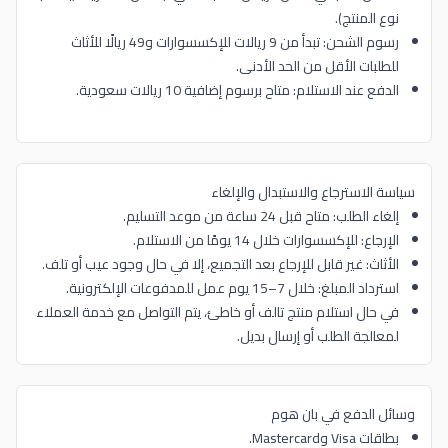
نوع المنتج).
رسوم الشحن: تبدأ من 9 ريالات للإكسسوارات و49 ريالًا للأثاث
للطلبات الأقل من الحد الأدنى.
الدفع عند الاستلام: متاح برسوم إضافية 10 ريالات سعودية.
سياسة الاسترجاع والاستبدال والإلغاء
إلغاء الطلب: متاح قبل 24 ساعة من موعد التسليم.
الإرجاع: للإكسسوارات خلال 14 يومًا من الاستلام.
الأثاث: غير قابل للإرجاع بعد التجميع، إلا في حال وجود عيب أو تلف.
استرداد المبلغ: خلال 7–15 يوم عمل للمدفوعات الإلكترونية.
في حال استلام منتج تالف أو خاطئ، يتم التواصل مع خدمة العملاء
لمعالجة الطلب أو إرسال بديل.
وسائل الدفع في بان هوم
بطاقات Visa وMastercard.