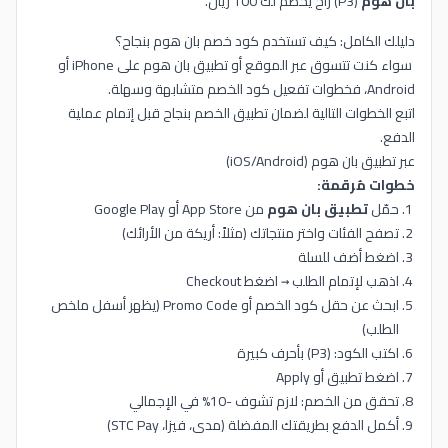
بان هوم
(P3) راح يخصم لك 100 ريال.
دليلك الكامل: كيف تستخدم كود خصم بان هوم بنجاح؟
سواء كنت تتسوق عبر الموقع أو تطبيق بان هوم على iPhone أو
Android، فخطوات تفعيل كود الخصم متشابهة وسهلة.
اتبع الخطوات التالية لضمان تطبيق الخصم بنجاح قبل إتمام عملية
الدفع.
عبر تطبيق بان هوم (iOS/Android)
خطوات مُرقمة:
حمّل
تطبيق بان هوم
من App Store أو Google Play
تصفح الفئات واختر منتجاتك (مثلاً: أريكة من الأرائك)
اضغط أضف للسلة
اذهب لإتمام الطلب → اضغط Checkout
ابحث عن حقل كود الخصم أو Promo Code (يظهر أسفل ملخص
الطلب)
اكتب الكود: (P3) بأحرف كبيرة
اضغط تطبيق أو Apply
تحقق من الخصم: لازم تشوف -10% في الإجمالي
أكمل الدفع بطريقتك المفضلة (مدى، فيزا، STC Pay)