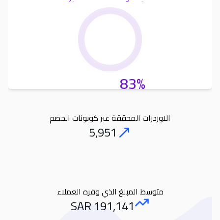
83%
الاوردرات المحققة عبر كوبونات الخصم
5,951
Orders
متوسط المبلغ الذي وفره العملاء
SAR
191,141
Amount Saved