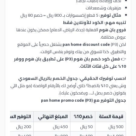
تحف وإضاءة (لمبات، نجف)
مزهريات وشمعدانات
مثال توفير:
5 قطع إكسسوارات بـ 800 ريال ← خصم 80 ريال
تنبيه مهم: الكود للأونلاين فقط
فروع بان هوم
الفعلية (جدة، الرياض، الدمام) ممكن يكون عندها
عروض مختلفة.
لكن
pan home discount code
(P3) يشتغل حصرياً على الموقع
والتطبيق. كذا تتسوق من بيتك وتوفر بنفس الوقت.
👉
فعل كود خصم بان هوم (P3) على تطبيق بان هوم ووفر
10% على كل فئات الأثاث.
احسب توفيرك الحقيقي: جدول الخصم بالريال السعودي
وش يعني 10% بالضبط؟ خلني أوضح لك بالأرقام الواضحة (مو مثل اللي
يقولون خصم يصل لـ... ويضحكون عليك).
جدول التوفير مع pan home promo code (P3)
قيمة السلة
خصم 10%
المبلغ النهائي
التوفير السنوي (4 طلبا
500 ريال
50 ريال
450 ريال
200 ريال
1,000 ريال
100 ريال
900 ريال
400 ريال