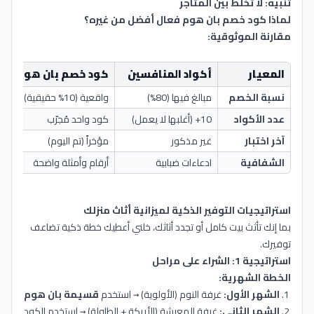
تنبيه: لا تخلط بين المتاجر
لماذا كود خصم بان هوم فعال أفضل من غيره؟
مقارنة الموثوقية:
المعيار
أكواد المنافسين
كود خصم بان هوم الرياض
نسبة الخصم
مبالغ فيها (80%)
واقعية (10% حقيقية)
عدد الأكواد
10+ (أغلبها لا يعمل)
كود واحد مُجرّب
آخر اختبار
غير مذكور
مؤخراً (تم اليوم)
الشفافية
ادعاءات ضبابية
أرقام وأمثلة واضحة
استراتيجيات التوفير الذكية لميزانية أثاث منزلك
بما إنك تأثث بيت كامل أو تجدد أثاثك، خلني أعطيك خطة ذكية تضاعف
توفيرك.
استراتيجية 1: الشراء على مراحل
الخطة الشهرية:
الشهر الأول:
غرفة النوم (الأولوية) → استخدم
قسيمة بان هوم
الشهر الثاني:
غرفة المعيشة (الأريكة + الطاولة) → استخدم الكود