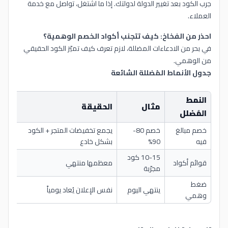
جرب الكود بعد تغيير الدولة لدولتك. إذا ما اشتغل، تواصل مع خدمة
العملاء.
احذر من الفخاخ: كيف تتجنب أكواد الخصم الوهمية؟
في بحر من الادعاءات المضللة، لازم تعرف كيف تميّز الكود الحقيقي
من الوهمي.
جدول الأنماط المُضللة الشائعة
النمط
مثال
الحقيقة
كود 
المُضلل
خصم مبالغ
خصم 80-
يجمع تخفيضات المتجر + الكود
فيه
90%
بشكل خادع
مضم
10-15 كود
قوائم أكواد
معظمها منتهي
كود
مجرّبة
ضغط
ينتهي اليوم
نفس الإعلان يُعاد يومياً
متاح
وهمي