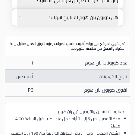
وين أدخل كود خصم بان هوم في التطبيق؟
هل كوبون بان هوم له تاريخ انتهاء؟
قد يحتوي الموقع على روابط أفلييت لكسب عمولات رمزية لفريق العمل مقابل زيادة
الاكواد والتحقق من صلاحية الكوبونات.
عدد كوبونات بان هوم
1
تاريخ الكوبونات
أغسطس
اقوى كوبون بان هوم
P3
معلومات الشحن والتوصيل في بان هوم
مدة التوصيل: من 5 إلى 7 أيام عمل عند الطلب قبل الساعة 4:00
مساءً.
الشحن المجاني: داخل الرياض للطلبات التي تبدأ من 199 ريالًا (بحسب