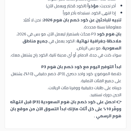
آخر تحديث:
مؤخراً
(الكود مُختبَر ويعمل الآن)
إذا انتهى الكود، نستبدله بآخر فوراً
تنبيه للباحثين عن كود خصم بان هوم 2026:
نحن لا نُقيّد
معلوماتنا بسنة محددة.
بان هوم كود
P3 محدّث باستمرار ليعمل الآن، مو بس في 2026.
ملاحظة جغرافية نهائية:
الكود يعمل في
جميع مناطق
السعودية
، مو بس الرياض.
سواء كنت في جدة، الدمام، أو أي مدينة ثانية، الكود راح يشتغل معك.
ابدأ التوفير اليوم مع كود خصم بان هوم P3
خلاصة الموضوع: كود واحد حصري (P3)، خصم حقيقي (10%)، يشتغل
على جميع الفئات الثمانية.
جربناه على طلبات حقيقية ووفرنا مئات الريالات.
الحين دورك تستفيد.
👉 احصل على كود خصم بان هوم السعودية (P3) قبل انتهائه
ووفّر 10% على كل أثاث منزلك ابدأ التسوق الآن من موقع بان
هوم الرسمي .