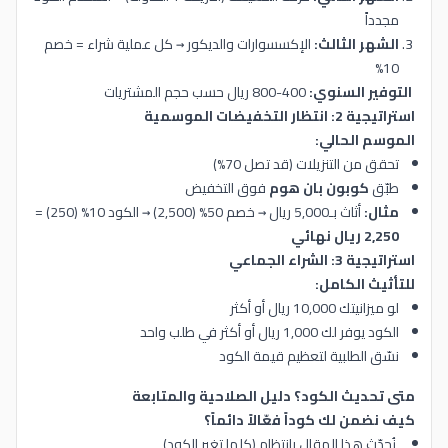
مجدداً
الشهر الثالث:
الإكسسوارات والديكور → كل عملية شراء = خصم
10%
التوفير السنوي:
400-800 ريال حسب حجم المشتريات
استراتيجية 2: انتظار التخفيضات الموسمية
الموسم الحالي:
تحقق من التنزيلات (قد تصل 70%)
طبّق
كوبون بان هوم
فوق التخفيض
مثال:
أثاث بـ5,000 ريال → خصم 50% (2,500) → الكود 10% (250) =
2,250 ريال نهائي
استراتيجية 3: الشراء الجماعي
للتأثيث الكامل:
لو ميزانيتك 10,000 ريال أو أكثر
الكود يوفر لك 1,000 ريال أو أكثر في طلب واحد
نسّق الطلبية لتعظيم قيمة الكود
متى تحديث الكود؟ دليل الصلاحية والمتابعة
كيف نضمن لك كوداً فعّالاً دائماً؟
نُحدّث هذا المقال بانتظام (كلما تغير الكود)