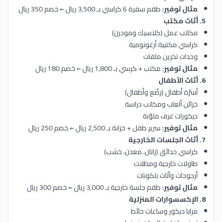
مثال توفير:
طقم سفرة 6 كراسي بـ 3,500 ريال ← خصم 350 ريال
5. أثاث مكتب
مكاتب عمل (كلاسيك ومودرن)
كراسي مكتبية أرغونومية
وحدات تخزين ملفات
مثال توفير:
مكتب + كرسي بـ 1,800 ريال ← خصم 180 ريال
6. أثاث الأطفال
أسرّة أطفال (رضّع وأطفال)
خزائن ألعاب ومكاتب دراسة
ديكورات غرف ملوّنة
مثال توفير:
سرير طفل + خزانة بـ 2,500 ريال ← خصم 250 ريال
7. أثاث الجلسات الخارجية
كراسي حدائق (راتان، معدن، خشب)
طاولات خارجية ومظلات
أرجوحات وأثاث بلكونات
مثال توفير:
طقم جلسة خارجية بـ 3,000 ريال ← خصم 300 ريال
8. الإكسسوارات المنزلية
مرايا ديكور وساعات حائط