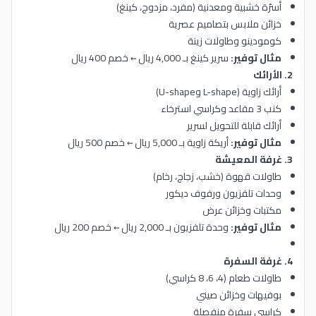
أسرّة خشبية ومعدنية (مفرد، مزدوج، كينغ)
خزائن ملابس بتصاميم عصرية
كومودينو وطاولات زينة
مثال توفير:
سرير كينغ بـ 4,000 ريال ← خصم 400 ريال
2. الأرائك
أرائك زاوية (L-shape وU-shape)
كنب 3 مقاعد وكراسي استرخاء
أرائك قابلة للتحويل لسرير
مثال توفير:
أريكة زاوية بـ 5,000 ريال ← خصم 500 ريال
3. غرفة المعيشة
طاولات قهوة (خشب، زجاج، رخام)
وحدات تلفزيون ورفوف ديكور
مكتبات وخزائن عرض
مثال توفير:
وحدة تلفزيون بـ 2,000 ريال ← خصم 200 ريال
4. غرفة السفرة
طاولات طعام (4، 6، 8 كراسي)
بوفيهات وخزائن صيني
كراسي سفرة منفصلة