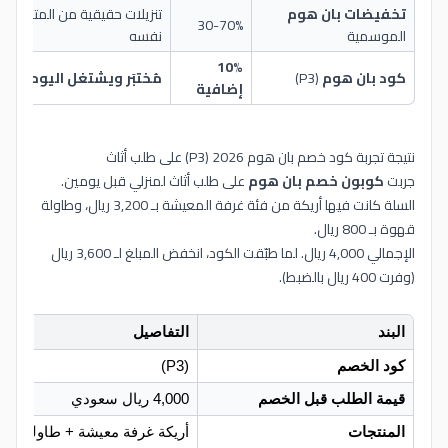
تخفيضات بان هوم
تنزيلات حقيقية من المتجر
30-70%
ع
الموسمية
نفسه
10%
كود بان هوم
(P3)
مُختبَر ويشتغل اليوم
ا
إضافية
نتيجة تجربة كود خصم بان هوم 2026 (P3) على طلب أثاث
جربت
كوبون خصم بان هوم
على طلب أثاث لمنزلي قبل يومين.
السلة كانت فيها أريكة من فئة غرفة المعيشة بـ 3,200 ريال، وطاولة
قهوة بـ 800 ريال.
الإجمالي 4,000 ريال. لما طبّقت الكود، انخفض المبلغ لـ 3,600 ريال
(وفرت 400 ريال بالضبط).
البند
التفاصيل
كود الخصم
(P3)
قيمة الطلب قبل الخصم
4,000 ريال سعودي
المنتجات
أريكة غرفة معيشة + طاولة قهو