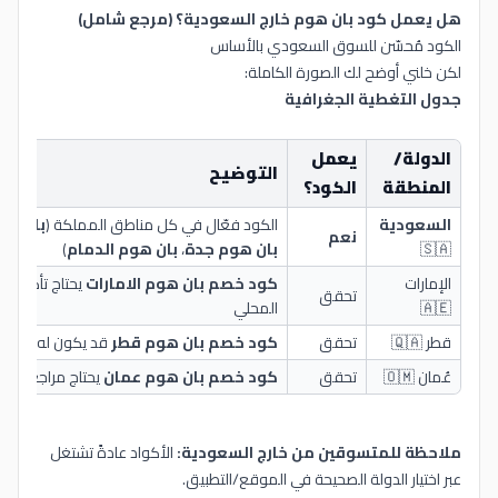
هل يعمل كود بان هوم خارج السعودية؟ (مرجع شامل)
الكود مُحسّن للسوق السعودي بالأساس
لكن خلني أوضح لك الصورة الكاملة:
جدول التغطية الجغرافية
الدولة/
يعمل
التوضيح
المنطقة
الكود؟
السعودية
الكود فعّال في كل مناطق المملكة (
بان هو
نعم
🇸🇦
بان هوم جدة
،
بان هوم الدمام
)
الإمارات
كود خصم بان هوم الامارات
يحتاج تأكيد 
تحقق
🇦🇪
المحلي
قطر 🇶🇦
تحقق
كود خصم بان هوم قطر
قد يكون له شروط
عُمان 🇴🇲
تحقق
كود خصم بان هوم عمان
يحتاج مراجعة ال
ملاحظة للمتسوقين من خارج السعودية:
الأكواد عادةً تشتغل
عبر اختيار الدولة الصحيحة في الموقع/التطبيق.