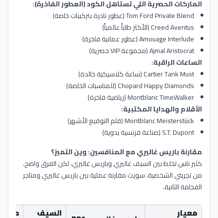
الماركات الحصرية اللي تستاهل الكود (العطور الفاخرة):
Tom Ford Private Blend (عطور نادرة بتركيبات خاصة)
Creed Aventus (الأكثر طلباً عالمياً)
Amouage Interlude (عطور عمانية فاخرة)
Ajmal Aristocrat (مجموعة VIP حصرية)
الساعات الراقية:
Cartier Tank Must (ساعة كلاسيكية خالدة)
Chopard Happy Diamonds (للمناسبات الخاصة)
Montblanc TimeWalker (رياضية فاخرة)
الأقلام والهدايا المكتبية:
Montblanc Meisterstück (قلم التوقيع الأشهر)
S.T. Dupont (صناعة فرنسية يدوية)
مقارنة باريس غاليري مع المنافسين: وين التميز؟
كثير ناس تخلط بين السيف غاليري وباريس غاليري، لكن الفرق واضح.
من تجربتي الشخصية، سويت مقارنة عملية بين باريس غاليري ومتاجر
الفخامة الثانية.
معيار
السيف
متاجر 