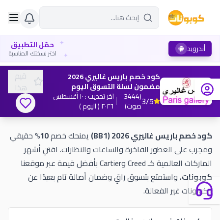
✦
حمّل التطبيق
أندرويد
✦
اختر نسختك المناسبة
قيم
كود خصم باريس غاليري 2026
مضمون لسلة التسوق اليوم
هذا
(
3444
آخر تحديث
:
١٠ أغسطس
3
/5
صوت
)
٢٠٢٦
( اليوم )
كود خصم باريس غاليري 2026 (BB1)
يمنحك خصم
10%
حقيقي
ومجرب على العطور الفاخرة والساعات والنظارات. اقتنِ أشهر
الماركات العالمية كـ Creed وCartier بأفضل قيمة عبر موقعنا
كوبونات
، واستمتع بتسوق راقٍ وضمان أصالة تام بعيدًا عن
الكوبونات غير الفعالة.