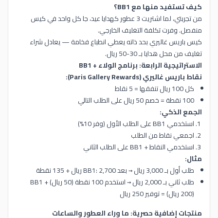
كيف تستفيد منها مع BB1؟
من تجربتي، لما اشتريت 3 عطور كهدايا عيد، جا كل واحد في كيس
منفصل. وفرت تكلفة التغليف الخارجي.
كيس باريس غاليري بحد ذاته يعطي انطباع فخامة — يعادل شراء
تغليف من محل هدايا بـ 30-50 ريال.
الاستراتيجية الرابعة: برنامج الولاء + BB1
نقاط باريس غاليري (Paris Gallery Rewards):
كل 100 ريال تنفقها = 5 نقاط
100 نقطة = خصم 50 ريال على الطلب التالي
الجمع الذكي:
استخدمي BB1 على الطلب الأول (وفر 10%)
اجمعي نقاط من الطلب
استخدمي النقاط + BB1 على الطلب الثاني
مثال:
طلب أول بـ 3,000 ريال → بعد BB1: 2,700 ريال + 135 نقطة
طلب ثاني بـ 2,000 ريال → استخدم 100 نقطة (50 ريال) + BB1
(200 ريال) = توفير 250 ريال
منتجات إضافية حصرية: ما وراء العطور والساعات