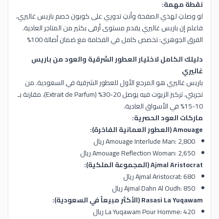
نقطة مهمة:
لو وصلتِ لهذي الصفحة وأنتِ تدوري على كوبون خصم باريس غاليري،
فاعلم إن باريس غاليري يقدم مستوى أرقى بكثير من المتاجر العادية.
الفرق الجوهري: تخصص كامل في الفخامة مع ضمان أصالة 100%
دليلك الكامل لاختيار العطور الشرقية والعود من باريس
غاليري
باريس غاليري هو المرجع الأول للعطور الشرقية في السعودية. من
تجربتي، تركيز الزيوت فيه يوصل 20-30% (Extrait de Parfum)، مقارنة بـ
10-15% في الأسواق العادية.
ماركات العود الحصرية:
Amouage (العطور العمانية الفاخرة):
Amouage Interlude Man: 2,800 ريال
Amouage Reflection Woman: 2,650 ريال
Ajmal Aristocrat (المجموعة الملكية):
Ajmal Aristocrat: 680 ريال
Ajmal Dahn Al Oudh: 850 ريال
Rasasi La Yuqawam (الأكثر مبيعاً في السعودية):
La Yuqawam Pour Homme: 420 ريال