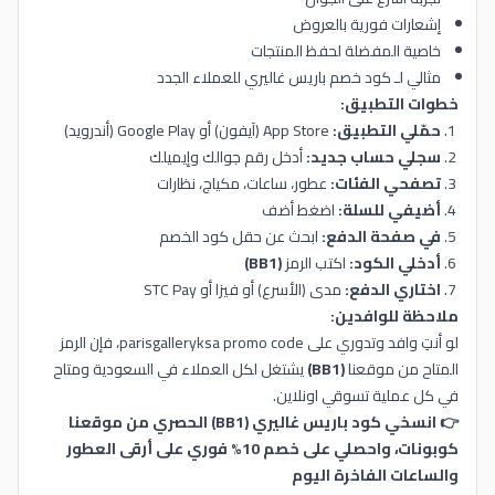
إشعارات فورية بالعروض
خاصية المفضلة لحفظ المنتجات
مثالي لـ كود خصم باريس غاليري للعملاء الجدد
خطوات التطبيق:
حمّلي التطبيق:
App Store (آيفون) أو Google Play (أندرويد)
سجلي حساب جديد:
أدخل رقم جوالك وإيميلك
تصفحي الفئات:
عطور، ساعات، مكياج، نظارات
أضيفي للسلة:
اضغط أضف
في صفحة الدفع:
ابحث عن حقل كود الخصم
أدخلي الكود:
اكتب الرمز
(BB1)
اختاري الدفع:
مدى (الأسرع) أو فيزا أو STC Pay
ملاحظة للوافدين:
لو أنتِ وافد وتدوري على parisgalleryksa promo code، فإن الرمز
المتاح من موقعنا
(BB1)
يشتغل لكل العملاء في السعودية ومتاح
في كل عملية تسوقي اونلاين.
👉 انسخي كود باريس غاليري (BB1) الحصري من موقعنا
كوبونات، واحصلي على خصم 10% فوري على أرقى العطور
والساعات الفاخرة اليوم