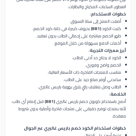
العطور، الساعات، المكياج والنظارات.
خطوات الاستخدام:
أضفت المنتج إلى سلة التسوق.
كتبت الكود
(BB1)
بحروف كبيرة في خانة كود الخصم.
ظهر الخصم مباشرة على إجمالي الطلب بدون تعقيد.
أكملت الدفع بسهولة من خلال الموقع.
أبرز مميزات التجربة:
الكود لا يحتاج حد أدنى للطلب.
الخصم واضح وفوري.
مناسب للمنتجات الفاخرة ذات الأسعار العالية.
ساعدني أوفر مبلغ جيد على الطلب.
الطلب وصل بتغليف راقٍ يليق بهوية باريس غاليري.
الخلاصة:
أنصح باستخدام كوبون خصم باريس غاليري
(BB1)
قبل إتمام أي طلب،
لأنه يمنحكِ توفير حقيقي على منتجات فاخرة وأصلية بدون شروط
معقدة.
خطوات استخدام الكود خصم باريس غاليري عبر الجوال
تجربة أسرع على الجوال