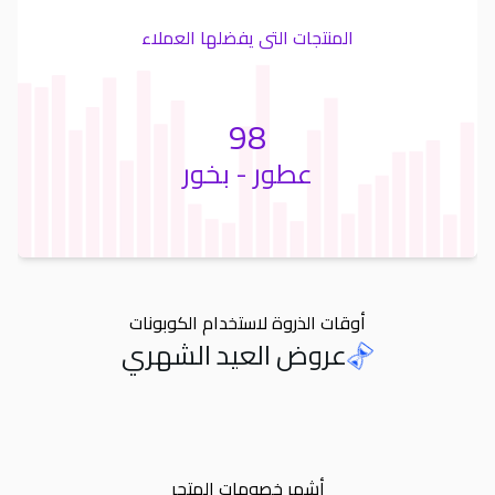
المنتجات التى يفضلها العملاء
98
عطور - بخور
أوقات الذروة لاستخدام الكوبونات
عروض العيد الشهري
Orders
أشهر خصومات المتجر