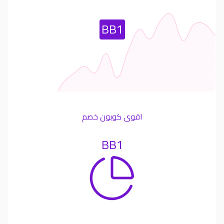
Most Used Coupon
BB1
اقوى كوبون خصم
BB1