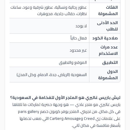
الفئات
عطور رجالية ونسائية، عطور شرقية وعود، ساعات فاخرة،
المشمولة
نظارات، حقائب جلدية، مجوهرات
الحد الأدنى
لا يوجد
للطلب
صلاحية الكود
فعال حالياً
عدد مرات
غير محدود
الاستخدام
التطبيق
الموقع والتطبيق
الدول
السعودية (الرياض، جدة، الدمام، وكل المدن)
المشمولة
ليش باريس غاليري هو المتجر الأول للفخامة في السعودية؟
باريس غاليري مو متجر عادي — هو وجهة حصرية لماركات ما تلقاها
في كل مكان. من تجربتي، المتجر يوفر كوبون خصم paris gallery
على علامات زي Creed وAmouage وCartier اللي صعب تحصلها
بأسعار منافسة في مكان ثاني.