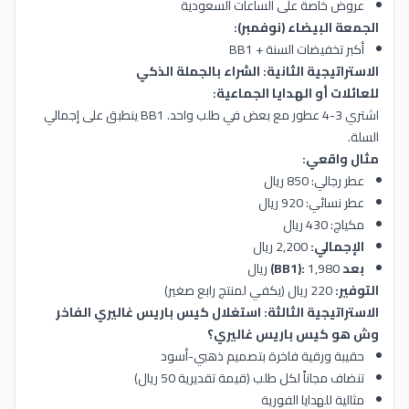
عروض خاصة على الساعات السعودية
الجمعة البيضاء (نوفمبر):
أكبر تخفيضات السنة + BB1
الاستراتيجية الثانية: الشراء بالجملة الذكي
للعائلات أو الهدايا الجماعية:
اشتري 3-4 عطور مع بعض في طلب واحد. BB1 ينطبق على إجمالي
السلة.
مثال واقعي:
عطر رجالي: 850 ريال
عطر نسائي: 920 ريال
مكياج: 430 ريال
الإجمالي:
2,200 ريال
بعد BB1):
1,980
)
ريال
التوفير:
220 ريال (يكفي لمنتج رابع صغير)
الاستراتيجية الثالثة: استغلال كيس باريس غاليري الفاخر
وش هو كيس باريس غاليري؟
حقيبة ورقية فاخرة بتصميم ذهبي-أسود
تنضاف مجاناً لكل طلب (قيمة تقديرية 50 ريال)
مثالية للهدايا الفورية