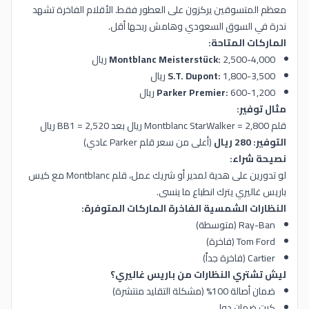
معظم المتسوقين يركزون على العطور فقط. الأقلام الفاخرة تشهد
ندرة في السوق السعودي وهامش ربحها أقل.
الماركات المتاحة:
2,500-4,000 ريال
Montblanc Meisterstück:
1,800-3,500 ريال
S.T. Dupont:
600-1,200 ريال
Parker Premier:
مثال توفير:
قلم Montblanc StarWalker = 2,800 ريال بعد BB1 = 2,520 ريال
التوفير: 280 ريال
(أعلى من سعر قلم Parker عادي)
نصيحة شراء:
لو تدورين على هدية لمدير أو شريك عمل، قلم Montblanc مع كيس
باريس غاليري يترك انطباع ما ينسى.
النظارات الشمسية الفاخرة الماركات المتوفرة:
Ray-Ban (متوسطة)
Tom Ford (فاخرة)
Cartier (فاخرة جداً)
ليش تشتري النظارات من باريس غاليري؟
ضمان أصالة 100% (مشكلة التقليد منتشرة)
كرت ضمان دولي