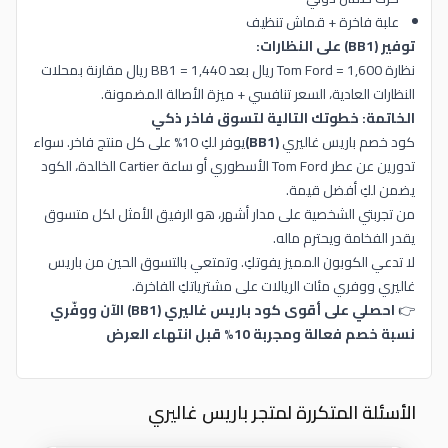
علبة فاخرة + قماش تنظيف
توفير (BB1) على النظارات:
نظارة Tom Ford = 1,600 ريال بعد BB1 = 1,440 ريال مقارنة بمحلات
النظارات العادية، السعر تنافسي + ميزة الأصالة المضمونة.
الخاتمة: خطوتك التالية لتسوق فاخر ذكي
كود خصم باريس غاليري
(BB1)
يوفر لكِ 10% على كل منتج فاخر. سواء
تدورين عن عطر Tom Ford الأسطوري أو ساعة Cartier الخالدة، الكود
يضمن لكِ أفضل قيمة.
من تجربتي الشخصية على مدار أشهر، هو الرفيق الأمثل لكل متسوق
يقدر الفخامة ويحترم ماله.
لا تدعي الكوبون المميز يفوتكِ. وتمتعي بالتسوق الحين من باريس
غاليري ووفري مئات الريالات على مشترياتكِ الفاخرة.
👉
احصلي على أقوى كود باريس غاليري (BB1) الآن ووفّري
نسبة خصم فعالة ومجربة 10% قبل انتهاء العرض
الأسئلة المتكررة لمتجر باريس غاليري