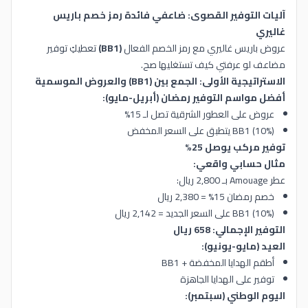
آليات التوفير القصوى: ضاعفي فائدة رمز خصم باريس
غاليري
عروض باريس غاليري مع رمز الخصم الفعال
(BB1)
تعطيكِ توفير
مضاعف لو عرفتي كيف تستغليها صح.
الاستراتيجية الأولى: الجمع بين (BB1) والعروض الموسمية
أفضل مواسم التوفير رمضان (أبريل-مايو):
عروض على العطور الشرقية تصل لـ 15%
BB1 (10%) يتطبق على السعر المخفض
توفير مركب يوصل 25%
مثال حسابي واقعي:
عطر Amouage بـ 2,800 ريال:
خصم رمضان 15% = 2,380 ريال
BB1 (10%) على السعر الجديد = 2,142 ريال
التوفير الإجمالي: 658 ريال
العيد (مايو-يونيو):
أطقم الهدايا المخفضة + BB1
توفير على الهدايا الجاهزة
اليوم الوطني (سبتمبر):