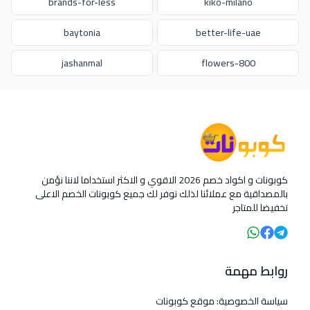
brands-for-less
kiko-milano
baytonia
better-life-uae
jashanmal
800-flowers
كوبونات و اكواد خصم 2026 الاقوي و الاكثر استخداما لاننا نؤمن
بالمصداقية مع عملائنا لذلك نوفر لك جميع كوبونات الخصم الاعلى
تخفيضا للمتاجر
روابط مهمة
سياسة الخصوصية: موقع كوبونات