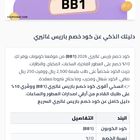
دليلك الذكي عن كود خصم
باريس غاليري
كود خصم باريس غاليري 2026
(BB1)
من موقعنا كوبونات يوفر لكِ
10% خصم على العطور الفاخرة، الساعات، المكياج، والنظارات.
جربت الكود شخصياً على طلب بقيمة 2,500 ريال ووفرت 250 ريال
صافي. الكود شغال ومجرب، وما يحتاج شروط معقدة.
👉
انسخي أقوى كود خصم باريس غاليري (BB1) ووفّري 10%
على طلبكِ القادم من أرقي اصدارات العطور والساعات.
دليل كامل عن كود خصم باريس غاليري السريع
البند
التفاصيل
كود الكوبون
(BB1)
نسبة الخصم
%10