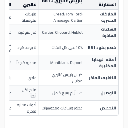
باريس غاليري + BB1
المقارنة
غاليري
التقلي
الماركات
Creed، Tom Ford،
ماركات
ماركات ت
الحصرية
Amouage، Cartier
متوسطة
الساعات
Cartier، Chopard، Hublot
غير متوفرة
غير متو
الفاخرة
خصوما
خصم بكود BB1
10% على كل الفئات
لا يوجد كود
فقط
أطقم الهدايا
Montblanc، Dupont
محدودة جداً
غير متو
المكتبية
كيس باريس غاليري
التغليف الفاخر
عادي
بلاستيك
مجاني
متاح لكن
التوصيل
3-5 أيام بتتبع كامل
غير مو
أبطأ
أدوات منزلية
التخصص
عطور وساعات ومجوهرات
عطور ف
فاخرة