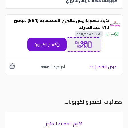
كوبونات خصم باريس غاليري
كود خصم باريس غاليري السعودية (BB1) لتوفير
10% عند الشراء
1076
مستخدم اليوم
محقق
%10
نسخ الكوبون
عرض التفاصيل
اخر تجربة
3
دقيقة
احصائيات المتجر والكوبونات
تقييم العملاء للمتجر