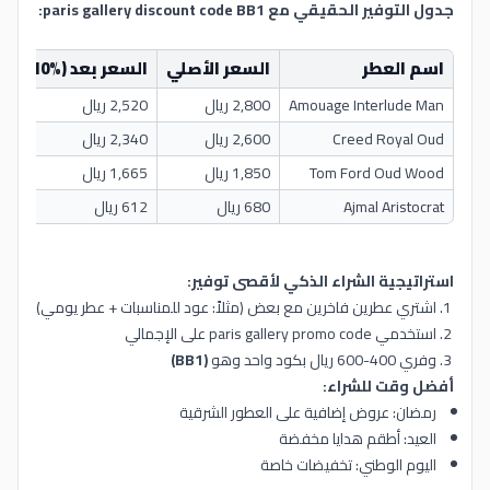
جدول التوفير الحقيقي مع paris gallery discount code BB1:
اسم العطر
السعر الأصلي
السعر بعد BB1 (10%)
Amouage Interlude Man
2,800 ريال
2,520 ريال
Creed Royal Oud
2,600 ريال
2,340 ريال
Tom Ford Oud Wood
1,850 ريال
1,665 ريال
Ajmal Aristocrat
680 ريال
612 ريال
استراتيجية الشراء الذكي لأقصى توفير:
اشتري عطرين فاخرين مع بعض (مثلاً: عود للمناسبات + عطر يومي)
استخدمي paris gallery promo code على الإجمالي
وفري 400-600 ريال بكود واحد وهو
(BB1)
أفضل وقت للشراء:
رمضان: عروض إضافية على العطور الشرقية
العيد: أطقم هدايا مخفضة
اليوم الوطني: تخفيضات خاصة