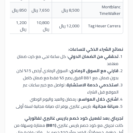
Montblanc
عطر
8,500 ريال
7,650 ريال
850 ريال
TimeWalker
إضا
10,800
1,200
علب
Tag Heuer Carrera
12,000 ريال
ريال
ريال
فاخ
نصائح الشراء الذكي للساعات:
تحققي من الضمان الدولي:
كل ساعة تجي مع كرت ضمان
معتمد
قارني مع السوق الرمادي:
السوق الرمادي أرخص 15% لكن
بدون ضمان. مع BB1 الفرق يصير 5% فقط مع ضمان كامل
استخدمي خدمة الاستشارة:
تواصل مع خبير ساعات عبر
الموقع قبل الشراء
اشتري خلال المواسم:
رمضان والعيد واليوم الوطني
صيانة مجانية:
باريس غاليري يوفر لكِ صيانة مجانية لسنة أولى
تجربتي بعد تفعيل كود خصم باريس غاليري لفاتورتي
كانت تجربتي مع كود خصم باريس غاليري
(BB1)
ممتازة وسهلة من
أول خطوة، خصوصًا أن الكود يوفّر 10% خصم على فئات فاخرة مثل