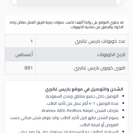
قد يحتوي الموقع على روابط أفلييت لكسب عمولات رمزية لفريق العمل مقابل زيادة
الاكواد والتحقق من صلاحية الكوبونات.
عدد كوبونات باريس غاليري
1
تاريخ الكوبونات
أغسطس
اقوى كوبون باريس غاليري
BB1
الشحن والتوصيل في موقع باريس غاليري
التوصيل داخل جميع مناطق ومدن السعودية.
مدة التوصيل: 1-4 أيام عمل من تأكيد الطلب.
شركات الشحن: Aramex، AJEX، RedBox، Naqel.
رسوم الشحن تظهر قبل تأكيد الطلب، وقد يتوفر شحن مجاني حسب
العروض أو قيمة الطلب.
الاسترداد للطلبات غير المسلمة قد يستغرق حتى 14 يوم عمل.