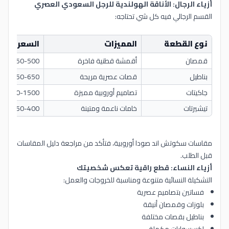
أزياء الرجال: الأناقة الهولندية للرجل السعودي العصري
القسم الرجالي فيه كل شي تحتاجه:
نوع القطعة
المميزات
السعر التق
قمصان
أقمشة قطنية فاخرة
350-500 ريال
بناطيل
قصات عصرية مريحة
450-650 ريال
جاكيتات
تصاميم أوروبية مميزة
800-1500 ريال
تيشيرتات
خامات ناعمة ومتينة
250-400 ريال
مقاسات سكوتش اند صودا أوروبية، فتأكد من مراجعة دليل المقاسات
قبل الطلب.
أزياء النساء: قطع راقية تعكس شخصيتك
التشكيلة النسائية متنوعة ومناسبة للخروجات والعمل:
فساتين بتصاميم عصرية
بلوزات وقمصان أنيقة
بناطيل بقصات مختلفة
إكسسوارات مكملة