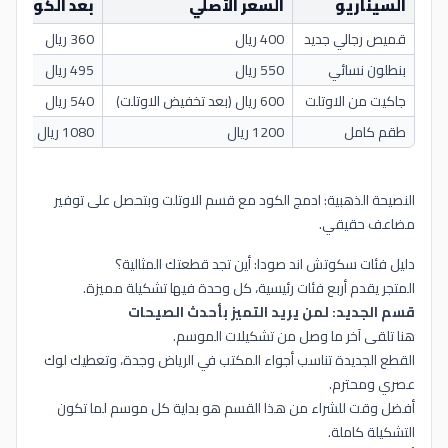
السيناريو
السعر الأصلي
بعد الكود
ا
قميص رجالي جديد
400 ريال
360 ريال
40 ر
بنطلون نسائي
550 ريال
495 ريال
55 ر
جاكيت من الاوتلت
600 ريال (بعد تخفيض الاوتلت)
540 ريال
60 ريال
طقم كامل
1200 ريال
1080 ريال
120
النصيحة الذهبية: ادمج الكود مع قسم الاوتلت وبتحصل على توفير
مضاعف حقيقي.
دليل فئات سكوتش اند صودا: أين تجد قطعتك المثالية؟
المتجر يقدم أربع فئات رئيسية، كل وحدة فيها تشكيلة مميزة.
قسم الجديد: لمن يريد التميز بأحدث الصيحات
هنا تلقى آخر ما وصل من تشكيلات الموسم.
القطع الجديدة تناسب أجواء المكتب في الرياض وجدة، وتعطيك لوك
عصري ومحترم.
أفضل وقت للشراء من هذا القسم هو بداية كل موسم لما تكون
التشكيلة كاملة.