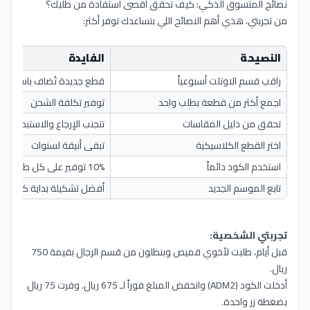
نصائح المتسوق الذكي: كيف تحقق أقصى استفادة من طلبك؟
من تجربتي، هذي أهم النصائح اللي بتساعدك توفر أكثر:
النصيحة
الفايدة
راقب قسم الاوتلت أسبوعياً
قطع جديدة تُضاف باستمرار
اجمع أكثر من قطعة بطلب واحد
توفير تكلفة الشحن
تحقق من دليل المقاسات
تتجنب الإرجاع والاستبدال
اختر القطع الكلاسيكية
تبقى أنيقة لسنوات
استخدم الكود دائماً
10% توفير على كل طلب
تابع الموسم الجديد
أفضل تشكيلة بداية كل مو
تجربتي الشخصية:
قبل أيام، طلبت لأخوي قميص وبنطلون من قسم الرجال بقيمة 750
ريال.
أدخلت الكود (ADM2) وانخفض المبلغ فوراً لـ 675 ريال. وفرت 75 ريال
بضغطة زر واحدة.