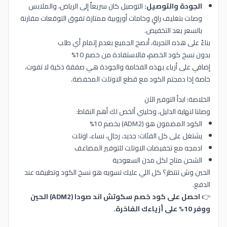
الجودة والتوصيل:
التوصيل كان سريعاً إلى الرياض، والملابس
وصلت بتغليف راقٍ وخامات أوروبية ممتازة تفوق التوقعات مقارنة
بالسعر بعد التخفيض.
بناءً على هذه التجربة، أنصح الجميع بعدم إتمام أي طلب
بدون نسخ كود الخصم
،
فالاستفادة من خصم 10%
إضافي على أزياء بهذه الفخامة والجودة هي صفقة ذكية لا تفوت،
خاصة إذا دمجتم الكود مع قطع الاوتلت المخفضة.
الخلاصة: ابدأ التوفير الآن
وصلنا لنهاية الدليل، وخليني ألخص لك أهم النقاط:
الكود المضمون هو (ADM2) بخصم 10%
يشتغل على كل الفئات: جديد، رجال، نساء، اوتلت
ادمجه مع تخفيضات الاوتلت للتوفير المضاعف
الشحن متاح لكل مدن السعودية
الحين وش تنتظر؟ كل اللي عليك تسويه هو نسخ الكود وتطبيقه عند
الدفع.
👉
احصل على كود خصم سكوتش اند صودا (ADM2) الحين
ووفر 10% على أزياءك الفاخرة.