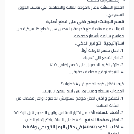
القطع النسائية تتميز بالجودة العالية والتصاميم اللي تناسب الذوق
السعودي.
قسم الاوتلت: توفير ذكي على قطع أصلية
الاوتلت مو معناه قطع قديمة، بالعكس هي قطع كلاسيكية من
مواسم سابقة بأسعار مخفضة.
استراتيجية التوفير الذكي:
ادخل قسم الاوتلت أولاً
اختر القطع اللي تعجبك
طبّق الكود للحصول على خصم إضافي 10%
النتيجة: توفير مضاعف حقيقي
كيف تُفعّل كود الخصم في 4 خطوات؟
الخطوات بسيطة ومباشرة، بس لازم تتبعها بالترتيب.
تصفح واختر:
ادخل موقع سكوتش اند صودا واختر قطعك من
الفئات المتاحة
أضف للسلة:
تأكد من اختيار المقاس والون الصحيح قبل الإضافة
ادخل صفحة الدفع:
اضغط على السلة واختر إتمام الطلب
اكتب الكود (ADM2) في حقل الرمز الترويجي واضغط
تطبيق