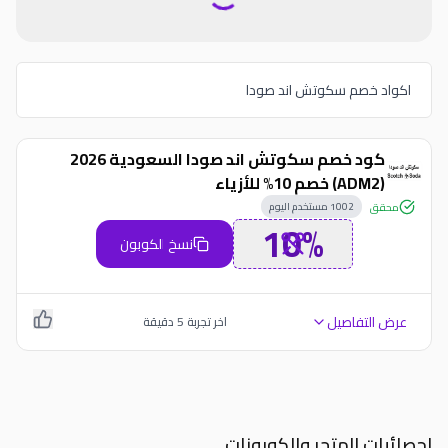
اكواد خصم سكوتش اند صودا
كود خصم سكوتش اند صودا السعودية 2026
(ADM2) خصم 10% للأزياء
1002
مستخدم اليوم
محقق
10%
نسخ الكوبون
عرض التفاصيل
اخر تجربة
5
دقيقة
احصائيات المتجر والكوبونات