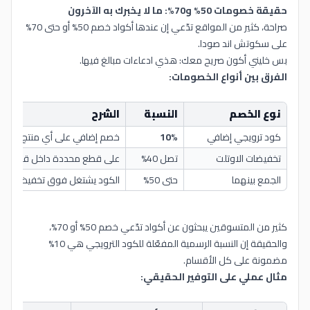
حقيقة خصومات 50% و70%: ما لا يخبرك به الآخرون
صراحة، كثير من المواقع تدّعي إن عندها أكواد خصم 50% أو حتى 70%
على سكوتش اند صودا.
بس خليني أكون صريح معك: هذي ادعاءات مبالغ فيها.
الفرق بين أنواع الخصومات:
نوع الخصم
النسبة
الشرح
كود ترويجي إضافي
10%
خصم إضافي على أي منتج تختاره
تخفيضات الاوتلت
تصل 40%
على قطع محددة داخل قسم الا
الجمع بينهما
حتى 50%
الكود يشتغل فوق تخفيض الاو
كثير من المتسوقين يبحثون عن أكواد تدّعي خصم 50% أو 70%،
والحقيقة إن النسبة الرسمية المفعّلة للكود الترويجي هي 10%
مضمونة على كل الأقسام.
مثال عملي على التوفير الحقيقي: