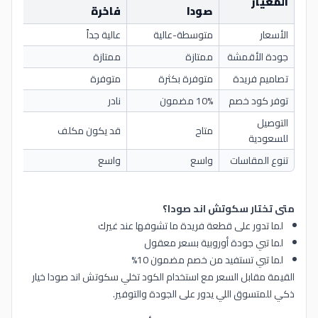
المعيار
صودا
فاخرة
مح
الأسعار
متوسطة-عالية
عالية جداً
مت
جودة الأقمشة
ممتازة
ممتازة
متف
تصاميم فريدة
متوفرة بكثرة
متوفرة
مح
توفر كود خصم
10% مضمون
نادر
متو
التوصيل
متاح
قد يكون مكلف
سر
للسعودية
تنوع المقاسات
واسع
واسع
مح
متى تختار سكوتش اند صودا؟
لما تدور على قطعة فريدة ما تشوفها عند غيرك
لما تبي جودة أوروبية بسعر معقول
لما تبي تستفيد من خصم مضمون 10%
القيمة مقابل السعر مع استخدام الكود تخلي سكوتش اند صودا خيار
ذكي للمتسوق اللي يدور على الجودة والتوفير.