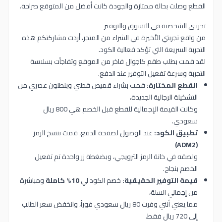
القطع وصلت بحالة ممتازة والجودة كانت أفضل من المتوقع صراحة.
تجربتي الشخصية في التسوق والتوفير
من واقع تجربتي الأخيرة في الشراء من المتجر، أردت مشاركتكم هذه
التجربة السريعة التي تؤكد فعالية الكود.
لقد قمت بطلب طقم كاجوال فاخر من الموقع وتفاجأت بسلاسة
التجربة وسرعة تفعيل التوفير عند الدفع.
القطع المختارة:
قمت بشراء قميص قطني وبنطلون عصري من
التشكيلة الرجالية الجديدة،
وكانت القيمة الإجمالية للقطع قبل الخصم هي 800 ريال
سعودي.
تطبيق الكود:
عند الوصول لصفحة الدفع، قمت بنسخ الرمز
(ADM2)
ولصقه في خانة الرمز الترويجي، وبضغطة زر واحدة تم تفعيل
الخصم بنجاح.
قيمة التوفير الحقيقية:
خصم الكود لي
10% كاملة
ومباشرة
من إجمالي السلة،
مما يعني أنني وفرت 80 ريال سعودي فوراً، وانخفض سعر الطلب
إلى 720 ريال فقط.