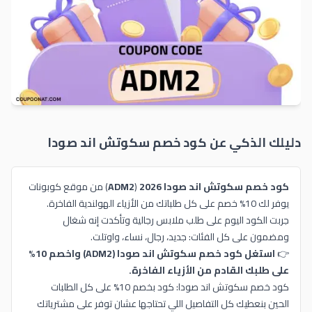
دليلك الذكي عن كود خصم
سكوتش اند صودا
كود خصم سكوتش اند صودا 2026
(
ADM2
) من موقع كوبونات
يوفر لك 10% خصم على كل طلباتك من الأزياء الهولندية الفاخرة.
جربت الكود اليوم على طلب ملابس رجالية وتأكدت إنه شغال
ومضمون على كل الفئات: جديد، رجال، نساء، واوتلت.
👉
استغل كود خصم سكوتش اند صودا (ADM2) واخصم 10%
على طلبك القادم من الأزياء الفاخرة.
كود خصم سكوتش اند صودا: كود بخصم 10% على كل الطلبات
الحين بنعطيك كل التفاصيل اللي تحتاجها عشان توفر على مشترياتك