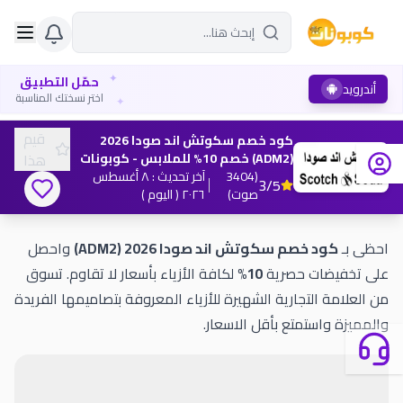
✦
حمّل التطبيق
أندرويد
✦
اختر نسختك المناسبة
قيم
كود خصم سكوتش اند صودا 2026
(ADM2) خصم 10% للملابس - كوبونات
هذا
(
3404
آخر تحديث
:
٨ أغسطس
3
/5
صوت
)
٢٠٢٦
( اليوم )
احظى بـ
كود خصم سكوتش اند صودا 2026 (ADM2)
واحصل
على تخفيضات حصرية
10%
لكافة الأزياء بأسعار لا تقاوم. تسوق
من العلامة التجارية الشهيرة للأزياء المعروفة بتصاميمها الفريدة
والمميزة واستمتع بأقل الاسعار.