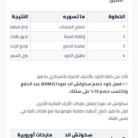
الخطوة
ما تسويه
النتيجة
1
تصفح المنتجات
تختار قطعك
2
إضافة للسلة
تجهز طلبك
3
صفحة الدفع
تراجع الإجمالي
4
تطبيق الكود
ينزل السعر 10%
تأكد من كتابة الكود بالأحرف الكبيرة بالضبط زي ما هو.
👉
فعل كود خصم سكوتش اند صودا (ADM2) عند الدفع
واكتسب خصم 10% على سلتك.
سكوتش اند صودا مقابل ماركات الأزياء الفاخرة الأخرى
قبل ما تقرر، خليني أعطيك مقارنة موضوعية مع ماركات ثانية في
نفس الفئة.
سكوتش اند
ماركات أوروبية
ما