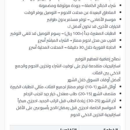
شراء الذبائح الكاملة → جودة موثوقة ومضمونة
المناطق البعيدة عن محلات اللحوم → التوصيل يوفر الوقت
موسم الأضاحي → توفر مستمر بدون طوابير
الخيارات الأخرى قد تكون أفضل لـ:
الطلبات الصغيرة جداً (<100 ريال) → رسوم التوصيل قد تلغي التوفير
القرب من محل لحوم ممتاز → الشراء المباشر أسرع
الحاجة الفورية خلال 30 دقيقة → المحلات المحلية أسرع
نصائح إضافية لتعظيم التوفير
استراتيجيات متقدمة تركز على توقيت الشراء وتخزين اللحوم والجمع
الذكي بين الفئات.
أفضل أوقات التسوق خلال الشهر
أوائل الشهر (1-10): توفر ممتاز لجميع الفئات، مثالي للطلبات الكبيرة
منتصف الشهر (15-20): طلب معتدل، خيار جيد لتجنب الزحام
آخر الشهر (25-30): زيادة الطلب قبل الراتب الجديد، احجزي مبكراً
المواسم الخاصة: احجزي قبل رمضان/الحج بأسبوعين على الأقل
استراتيجية التخزين الذكي للحوم