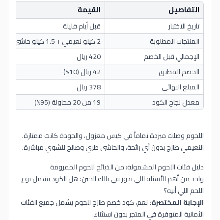
التفاصيل
القيمة
تاريخ الاختبار
قبل أيام قليلة
المنتجات المطلوبة
2 كيلو نعيمي + 1.5 كيلو حاشي
الإجمالي قبل الخصم
420 ريال
الخصم المطبق
42 ريال (10%)
المبلغ النهائي
378 ريال
معدل نجاح الكود
19 من 20 محاولة (95%)
اللحوم وصلت مبردة تماماً في كيس معزول، والجودة كانت ممتازة.
النعيمي طازج بدون أي رائحة، والحاشي طري وصالح للشوي مباشرة.
دليل فئات اللحوم المشمولة: من الذبائح للحوم المفرومة
واحد من أهم الأسئلة اللي تدور في بالك الحين: هل الكود يشمل نوع
اللحم اللي أبيه؟
الإجابة المختصرة:
نعم، كود خصم طازج للحوم يشمل جميع الفئات
الثمانية المتوفرة في المتجر بدون استثناء.