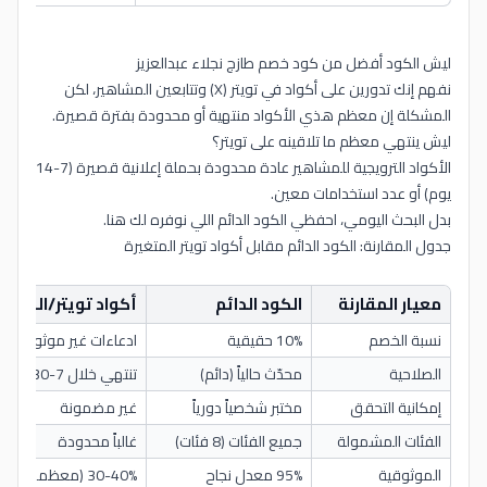
ليش الكود أفضل من كود خصم طازج نجلاء عبدالعزيز
نفهم إنك تدورين على أكواد في تويتر (X) وتتابعين المشاهير، لكن
المشكلة إن معظم هذي الأكواد منتهية أو محدودة بفترة قصيرة.
ليش ينتهي معظم ما تلاقينه على تويتر؟
الأكواد الترويجية للمشاهير عادة محدودة بحملة إعلانية قصيرة (7-14
يوم) أو عدد استخدامات معين.
بدل البحث اليومي، احفظي الكود الدائم اللي نوفره لك هنا.
جدول المقارنة: الكود الدائم مقابل أكواد تويتر المتغيرة
معيار المقارنة
الكود الدائم
أكواد تويتر/المشاه
نسبة الخصم
10% حقيقية
ادعاءات غير موثوقة (15%-50%)
الصلاحية
محدّث حالياً (دائم)
تنتهي خلال 7-30 يوم
إمكانية التحقق
مختبر شخصياً دورياً
غير مضمونة
الفئات المشمولة
جميع الفئات (8 فئات)
غالباً محدودة
الموثوقية
95% معدل نجاح
30-40% (معظمها منتهي)