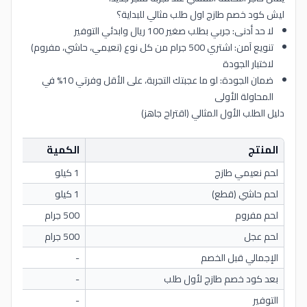
ليش كود خصم طازج اول طلب مثالي للبداية؟
لا حد أدنى: جربي بطلب صغير 100 ريال وابدئي التوفير
تنويع آمن: اشتري 500 جرام من كل نوع (نعيمي، حاشي، مفروم)
لاختبار الجودة
ضمان الجودة: لو ما عجبتك التجربة، على الأقل وفرتي 10% في
المحاولة الأولى
دليل الطلب الأول المثالي (اقتراح جاهز)
المنتج
الكمية
ال
لحم نعيمي طازج
1 كيلو
90 ر
لحم حاشي (قطع)
1 كيلو
160
لحم مفروم
500 جرام
40 ر
لحم عجل
500 جرام
40 ر
الإجمالي قبل الخصم
-
330
بعد كود خصم طازج لأول طلب
-
297
التوفير
-
33 ر