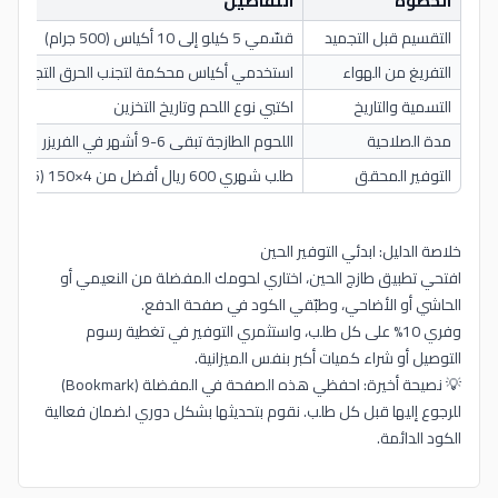
الخطوة
التفاصيل
التقسيم قبل التجميد
قسّمي 5 كيلو إلى 10 أكياس (500 جرام)
التفريغ من الهواء
استخدمي أكياس محكمة لتجنب الحرق التجميدي
التسمية والتاريخ
اكتبي نوع اللحم وتاريخ التخزين
مدة الصلاحية
اللحوم الطازجة تبقى 6-9 أشهر في الفريزر
التوفير المحقق
طلب شهري 600 ريال أفضل من 4×150 (135 ريال/شهر)
خلاصة الدليل: ابدئي التوفير الحين
افتحي تطبيق طازج الحين، اختاري لحومك المفضلة من النعيمي أو
الحاشي أو الأضاحي، وطبّقي الكود في صفحة الدفع.
وفري 10% على كل طلب، واستثمري التوفير في تغطية رسوم
التوصيل أو شراء كميات أكبر بنفس الميزانية.
💡 نصيحة أخيرة: احفظي هذه الصفحة في المفضلة (Bookmark)
للرجوع إليها قبل كل طلب. نقوم بتحديثها بشكل دوري لضمان فعالية
الكود الدائمة.