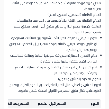
هذي ميزة فريدة مقارنة بأكواد منافسة تكون محدودة على فئات
معينة فقط.
الذبائح الكاملة (النعيمي، النجدي، التيس)
الذبائح الكاملة هي الأكثر طلباً خصوصاً في المواسم والمناسبات
العائلية. كوبون خصم الطازج للذبائح يحقق أعلى توفير مطلق عليها
بسبب قيمتها العالية.
لحوم النعيمي الطازجة: الخيار الأكثر شعبية بين العائلات السعودية.
لو طلبتي ذبيحة نعيمي كاملة بقيمة 1,200 ريال، الخصم 10% يعني
توفير 120 ريال مباشرة.
ذبائح النجدي الممتازة: معروفة بجودتها العالية ومثالية للمناسبات
الكبرى. الكود يشتغل عليها بنفس الكفاءة.
لحم التيس عالي الجودة: خيار اقتصادي بجودة ممتازة، والخصم
يخليه أكثر جاذبية من ناحية السعر.
اللحوم الفاخرة (الحاشي والعجل)
لحوم الحاشي والعجل تمثل الخيار الفاخر لعشاق اللحوم الطرية، وتطبيق
الكود عليها يقلل فارق السعر مع الأنواع العادية بشكل ملحوظ.
النوع
السعر قبل الخصم
السعر بعد الكود