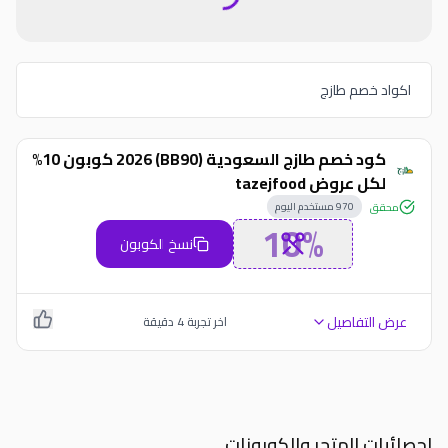
اكواد خصم طازج
كود خصم طازج السعودية (BB90) 2026 كوبون 10%
لكل عروض tazejfood
970
مستخدم اليوم
محقق
10%
نسخ الكوبون
عرض التفاصيل
اخر تجربة
4
دقيقة
احصائيات المتجر والكوبونات