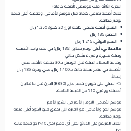
التجربة الثالثة: طلب موسمي (أضحية كاملة)
طلبت أضحية نعيمي كاملة قبل موسم الأضاحي، وحققت أعلى قيمة
توفير مطلقة.
المنتج: أضحية نعيمي كاملة (وزن 20 كيلو): 1,350 ريال
الخصم: 135 ريال
المبلغ النهائي: 1,215 ريال
ملاحظاتي:
أعلى توفير مطلق (135 ريال) في طلب واحد. الأضحية
وصلت مُجهزة ومُبردة بشكل مثالي
وخدمة العملاء اتصلت قبل التوصيل بـ 30 دقيقة للتأكيد. نفس
الأضحية في متاجر محلية كانت بـ 1,400 ريال، يعني وفرت 185 ريال
إجمالاً.
👈 احصلي على كوبون خصم طازج (BB90) الحين قبل ما تطلبين
أضحيتك ووفري 10% من القيمة الكاملة.
موسم الأضاحي: التوفير الأكبر في الشهر الأهم
موسم الحج والأضاحي هو الفترة اللي يحقق فيها الكود أعلى قيمة
توفير مطلقة.
الطلب المرتفع على الذبائح يخلي أي خصم (حتى 10%) ذو قيمة عالية
جداً.