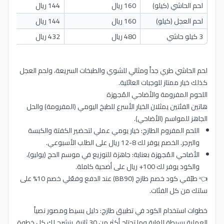
لحم الحاشي (كيلو)
160 ريال
144 ريال
لحم العجل (كيلو)
160 ريال
144 ريال
3 كيلو حاشي
480 ريال
432 ريال
لحم الحاشي طري جداً ومثالي للشوي والطبخات السريعة، ولحم العجل
كذلك خيار ممتاز للوجبات العائلية.
اللحوم المفرومة والأضاحي المُجهزة
هاتين الفئتين يمثلان الخيار الأسرع للطبخ اليومي (المفرومة) والحل
الجاهز للمواسم (الأضاحي).
اللحم المفروم الطازج: خيار يومي عملي لتحضير الكفتة والكبسة
والبرجر. الخصم يوفر لك 8-12 ريال على الطلب الأسبوعي.
الأضاحي المُجهزة بعناية: جاهزة للتوزيع في موسم الحج (يوليو)،
والكود يوفر لك 100+ ريال على أضحية كاملة.
👈 طبّقي كود خصم طازج (BB90) عند الدفع وفعّلي خصم 10% على
سلتك من كل الفئات.
خطوات استخدام الكود في تطبيق طازج: دليل بسيط ومصور نصياً
العملية بسيطة للغاية وما تحتاج أكثر من 30 ثانية. بنشرح لك كل خطوة