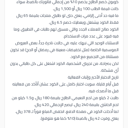
كوبون خصم الطازج يخصم 10% من إجمالي فاتورتك بالضبط، سواء
كانت قيمة الطلب 100 ريال أو 1,500 ريال.
ما فيه حد أدنى إلزامي، يعني حتى لو طلبتي منتجات بقيمة 65 ريال
فقط، الكود بيشتغل ويعطيك خصم 6.5 ريال.
الكود صالح للعملاء الجدد واللي مسبق لهم طلبات في التطبيق، وما
فيه قيود على عدد مرات الاستخدام.
الاستثناء الوحيد اللي نبهك عليه: في حالات نادرة جداً، بعض العروض
الموسمية الخاصة (مثل تخفيضات معينة في رمضان أو الحج) قد تكون
مستثناة من التجميع مع الكود.
لكن بصراحة، من تجربتي الشخصية، الكود اشتغل على كل طلباتي بدون
أي مشكلة.
تاريخ الاختبار الأخير وإثبات الفعالية
قبل أيام قليلة، سويت اختبار كامل على الكود عشان أتأكد من فعاليته
قبل ما أنصحك فيه.
طلبت 2 كيلو من لحم النعيمي الطازج بقيمة 180 ريال، و1.5 كيلو من
لحم الحاشي بقيمة 240 ريال، ليصير الإجمالي 420 ريال.
لما أدخلت الكود في صفحة الدفع، انخفض المبلغ فوراً لـ 378 ريال،
يعني وفرت 42 ريال بالضبط (10% كما هو متوقع).