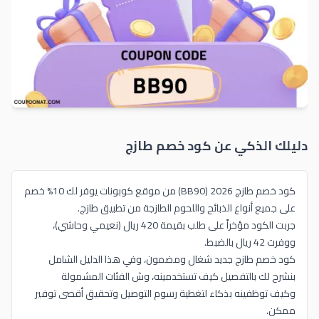
دليلك الذكي عن كود خصم
طازج
كود خصم طازج 2026 (BB90) من موقع كوبونات يوفر لك 10% خصم
على جميع أنواع الذبائح واللحوم الطازجة من تطبيق طازج.
جربت الكود مؤخراً على طلب بقيمة 420 ريال (نعيمي وحاشي)،
ووفرت 42 ريال بالضبط.
كود خصم طازج جديد شغال ومضمون، وفي هذا الدليل الشامل
بنشرح لك بالتفصيل كيف تستخدمينه، وش الفئات المشمولة
وكيف توظفينه بذكاء لتغطية رسوم التوصيل وتحقيق أقصى توفير
ممكن.