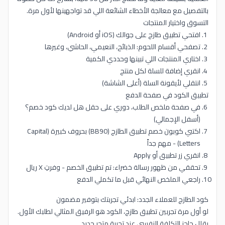
بالتفصيل مع معالجة الأخطاء الشائعة اللي قد تواجهينها لأول مرة.
التسوق واختيار المنتجات
افتحي تطبيق طازج على جوالك (iOS أو Android)
تصفحي أقسام اللحوم: الذبائح، النعيمي، الحاشي، وغيرها
اختاري المنتجات اللي تبينها وحددي الكمية
انقري إضافة للسلة لكل منتج
انتقلي لأيقونة السلة (أعلى الشاشة)
تطبيق الكود في صفحة الدفع
في صفحة ملخص الطلب، دوري على حقل هل لديك كود خصم؟
(أسفل الإجمالي)
اكتبي كوبون خصم تطبيق الطازج (BB90) بحروف كبيرة (Capital
Letters) - مهم جداً
انقري زر تطبيق أو Apply
تحققي من ظهور رسالة خضراء: تم تطبيق الخصم - وفرتِ X ريال
راجعي الملخص النهائي قبل ما تكملي الدفع
كود الطازج للعملاء الجدد: ابدئي تجربتك بتوفير مضمون
لو أول مرة تجربين تطبيق طازج، الكود هو الرفيق المثالي لطلبك الأول.
يقلل حاجز التكلفة النفسي عند تجربة متجر جديد.