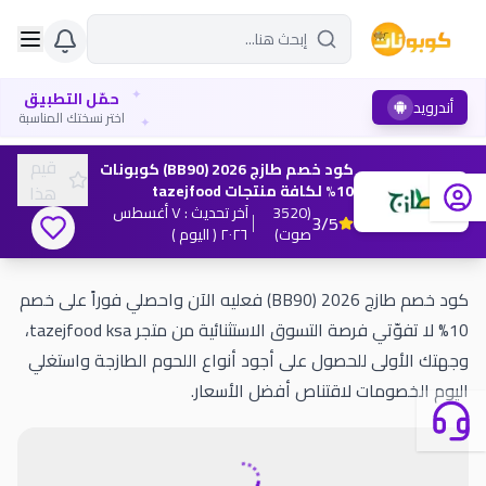
✦
حمّل التطبيق
أندرويد
✦
اختر نسختك المناسبة
قيم
كود خصم طازج 2026 (BB90) كوبونات
10% لكافة منتجات tazejfood
هذا
(
3520
آخر تحديث
:
٧ أغسطس
3
/5
صوت
)
٢٠٢٦
( اليوم )
كود خصم طازج 2026 (BB90) فعليه الآن واحصلي فوراً على خصم
10% لا تفوّتي فرصة التسوق الاستثنائية من متجر tazejfood ksa،
وجهتك الأولى للحصول على أجود أنواع اللحوم الطازجة واستغلي
اليوم الخصومات لاقتناص أفضل الأسعار.