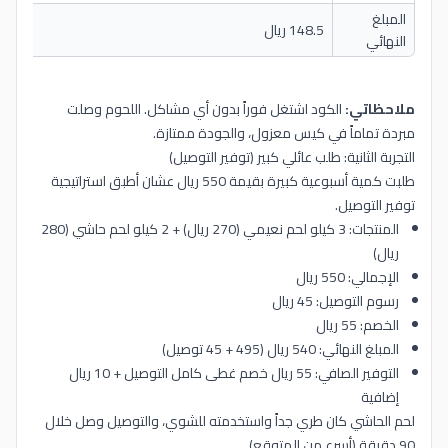
المبلغ
148.5 ريال
النهائي
ملاحظاتي:
الكود اشتغل فوراً بدون أي مشاكل. اللحوم وصلت
مبردة تماماً في كيس معزول، والجودة ممتازة.
التجربة الثانية: طلب عائلي كبير (توفير التوصيل)
طلبت كمية أسبوعية كبيرة بقيمة 550 ريال عشان أطبق استراتيجية
توفير التوصيل.
المنتجات: 3 كيلو لحم نعيمي (270 ريال) + 2 كيلو لحم حاشي (280
ريال)
الإجمالي: 550 ريال
رسوم التوصيل: 45 ريال
الخصم: 55 ريال
المبلغ النهائي: 540 ريال (495 + 45 توصيل)
التوفير الصافي: 55 ريال خصم غطى كامل التوصيل + 10 ريال
إضافية
لحم الحاشي كان طري جداً واستخدمته للشوي، والتوصيل وصل خلال
90 دقيقة (أسرع من المتوقع).