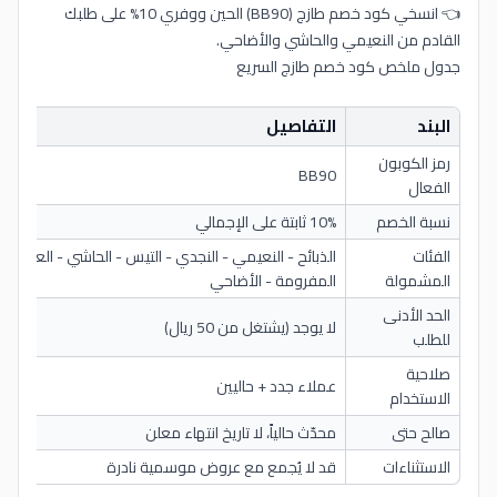
👈 انسخي كود خصم طازج (BB90) الحين ووفري 10% على طلبك
القادم من النعيمي والحاشي والأضاحي.
جدول ملخص كود خصم طازج السريع
البند
التفاصيل
رمز الكوبون
BB90
الفعال
نسبة الخصم
10% ثابتة على الإجمالي
الفئات
الذبائح - النعيمي - النجدي - التيس - الحاشي - العجل - 
المشمولة
المفرومة - الأضاحي
الحد الأدنى
لا يوجد (يشتغل من 50 ريال)
للطلب
صلاحية
عملاء جدد + حاليين
الاستخدام
صالح حتى
محدّث حالياً، لا تاريخ انتهاء معلن
الاستثناءات
قد لا يُجمع مع عروض موسمية نادرة