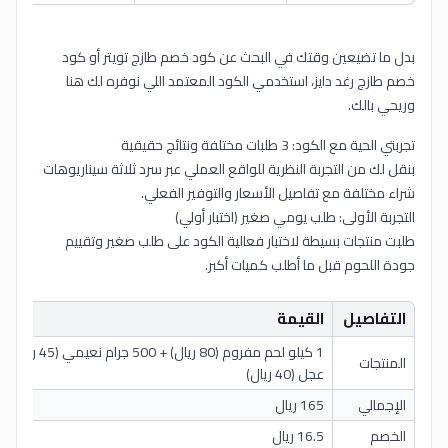
بدل ما تضيعين وقتك في البحث عن كود خصم طازج تويتر أو كود
خصم طازج رغد دايز، استخدمي الكود المعتمد اللي نوفره لك هنا
وريحي بالك.
تجربتي الحية مع الكود: 3 طلبات مختلفة ونتائج حقيقية
بنقل لك من التجربة النظرية للواقع العملي عبر سرد ثلاثة سيناريوهات
شراء مختلفة مع تفاصيل الأسعار والتوفير الفعلي.
التجربة الأولى: طلب يومي صغير (اختبار أولي)
طلبت منتجات بسيطة لاختبار فعالية الكود على طلب صغير وتقييم
جودة اللحوم قبل ما أطلب كميات أكبر.
التفاصيل
القيمة
المنتجات
عجل (40 ريال)
الإجمالي
165 ريال
الخصم
16.5 ريال