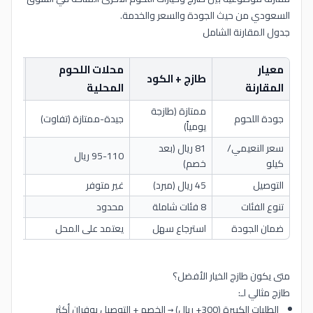
السعودي من حيث الجودة والسعر والخدمة.
جدول المقارنة الشامل
معيار
محلات اللحوم
سوبر
طازج + الكود
المقارنة
المحلية
كبرى
ممتازة (طازجة
جودة اللحوم
جيدة-ممتازة (تفاوت)
متوس
يومياً)
سعر النعيمي/
81 ريال (بعد
95-110 ريال
85-90 ري
كيلو
خصم)
التوصيل
45 ريال (مبرد)
غير متوفر
غير م
تنوع الفئات
8 فئات شاملة
محدود
محدو
ضمان الجودة
استرجاع سهل
يعتمد على المحل
محدو
متى يكون طازج الخيار الأفضل؟
طازج مثالي لـ:
الطلبات الكبيرة (300+ ريال) → الخصم + التوصيل يوفران أكثر