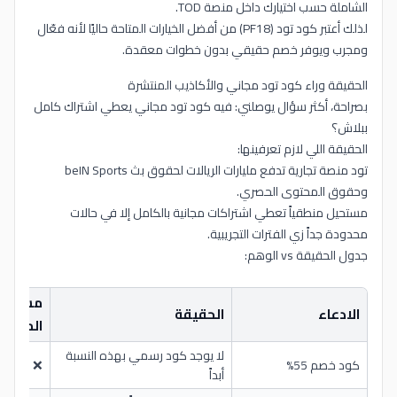
الشاملة حسب اختيارك داخل منصة TOD.
لذلك أعتبر كود تود (PF18) من أفضل الخيارات المتاحة حاليًا لأنه فعّال
ومجرب ويوفر خصم حقيقي بدون خطوات معقدة.
الحقيقة وراء كود تود مجاني والأكاذيب المنتشرة
بصراحة، أكثر سؤال يوصلني: فيه كود تود مجاني يعطي اشتراك كامل
ببلاش؟
الحقيقة اللي لازم تعرفينها:
تود منصة تجارية تدفع مليارات الريالات لحقوق بث beIN Sports
وحقوق المحتوى الحصري.
مستحيل منطقياً تعطي اشتراكات مجانية بالكامل إلا في حالات
محدودة جداً زي الفترات التجريبية.
جدول الحقيقة vs الوهم:
مستوى
الادعاء
الحقيقة
المصدا
لا يوجد كود رسمي بهذه النسبة
كود خصم 55%
❌ كذب ص
أبداً