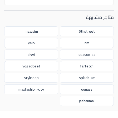
متاجر مشابهة
mawsim
6thstreet
yelo
hm
sivvi
season-sa
vogacloset
farfetch
stylishop
splash-ae
maxfashion-city
ounass
jashanmal