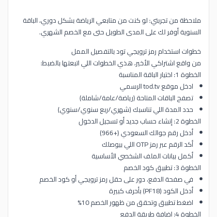
ملاحظة من تجربتي: لو كنت من متابعي الرياضة بشكل دوري، الباقة
السنوية أوفر لك على المدى الطويل حتى مع الخصم الشهري.
خطوات استخدام رمز ترويجي تود بالتفصيل الممل
من واقع اشتراكي الأخير، هذي الخطوات اللي اتبعتها بالضبط:
الخطوة 1: اختيار الباقة المناسبة
ادخل موقع tod.tv الرسمي
تصفح الباقات المتاحة (رياضة/عامة/شاملة)
حدد المدة اللي تناسبك (شهري/ربع سنوي/سنوي)
الخطوة 2: إنشاء حساب جديد أو تسجيل الدخول
أدخل رقم جوالك السعودي (+966)
أكد الرقم عبر رمز OTP اللي بيوصلك
أكمل بيانات الملف الشخصي الأساسية
الخطوة 3: تطبيق كود الخصم
في صفحة الدفع، دور على حقل رمز ترويجي أو كود الخصم
أدخل الكود (PF18) بأحرف كبيرة
اضغط تطبيق وتحقق من ظهور الخصم 10%
الخطوة 4: إضافة طريقة الدفع