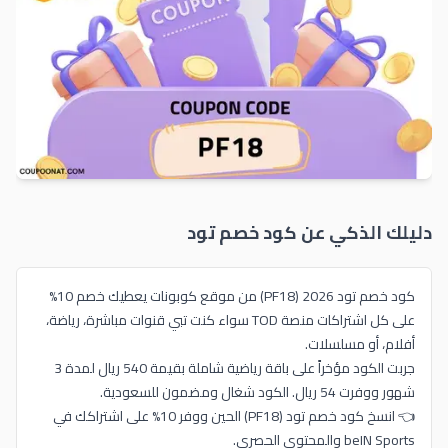
دليلك الذكي عن كود خصم
تود
كود خصم تود 2026 (PF18) من موقع كوبونات يعطيك خصم 10%
على كل اشتراكات منصة TOD سواء كنت تبي قنوات مباشرة، رياضة،
أفلام، أو مسلسلات.
جربت الكود مؤخراً على باقة رياضية شاملة بقيمة 540 ريال لمدة 3
شهور ووفرت 54 ريال. الكود شغال ومضمون للسعودية.
👈 انسخ كود خصم تود (PF18) الحين ووفر 10% على اشتراكك في
beIN Sports والمحتوى الحصري.