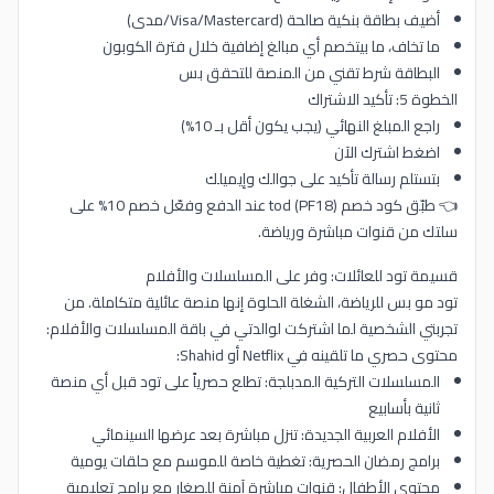
أضيف بطاقة بنكية صالحة (Visa/Mastercard/مدى)
ما تخاف، ما بيتخصم أي مبالغ إضافية خلال فترة الكوبون
البطاقة شرط تقني من المنصة للتحقق بس
الخطوة 5: تأكيد الاشتراك
راجع المبلغ النهائي (يجب يكون أقل بـ 10%)
اضغط اشترك الآن
بتستلم رسالة تأكيد على جوالك وإيميلك
👈 طبّق كود خصم tod (PF18) عند الدفع وفعّل خصم 10% على
سلتك من قنوات مباشرة ورياضة.
قسيمة تود للعائلات: وفر على المسلسلات والأفلام
تود مو بس للرياضة، الشغلة الحلوة إنها منصة عائلية متكاملة. من
تجربتي الشخصية لما اشتركت لوالدتي في باقة المسلسلات والأفلام:
محتوى حصري ما تلقينه في Netflix أو Shahid:
المسلسلات التركية المدبلجة: تطلع حصرياً على تود قبل أي منصة
ثانية بأسابيع
الأفلام العربية الجديدة: تنزل مباشرة بعد عرضها السينمائي
برامج رمضان الحصرية: تغطية خاصة للموسم مع حلقات يومية
محتوى الأطفال: قنوات مباشرة آمنة للصغار مع برامج تعليمية