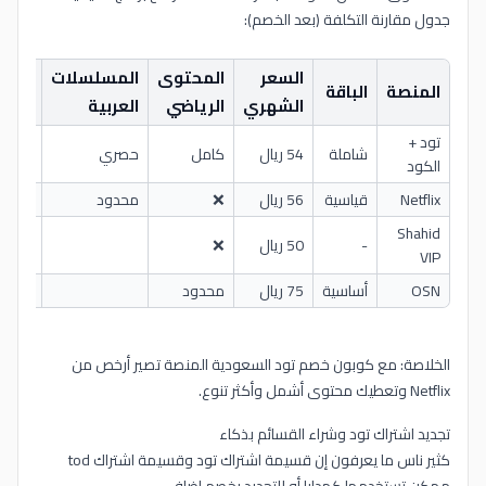
جدول مقارنة التكلفة (بعد الخصم):
السعر
المحتوى
المسلسلات
الأفل
المنصة
الباقة
الشهري
الرياضي
العربية
الحص
تود +
شاملة
54 ريال
كامل
حصري
متجدد
الكود
Netflix
قياسية
56 ريال
❌
محدود
Shahid
-
50 ريال
❌
محدو
VIP
OSN
أساسية
75 ريال
محدود
الخلاصة: مع كوبون خصم تود السعودية المنصة تصير أرخص من
Netflix وتعطيك محتوى أشمل وأكثر تنوع.
تجديد اشتراك تود وشراء القسائم بذكاء
كثير ناس ما يعرفون إن قسيمة اشتراك تود وقسيمة اشتراك tod