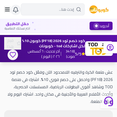
✦
حمّل التطبيق
أندرويد
✦
اختر نسختك المناسبة
قيم
كود خصم تود 2026 (PF18) كوبون 10%
لكل اشتركات tod - كوبونات
هذا
(
3418
آخر تحديث
:
٦ أغسطس
5
/5
صوت
)
٢٠٢٦
( اليوم )
عش متعة الكرة والترفيه اللامحدود الآن وفعّل كود خصم تود
2026 (PF18) واحصل على خصم فوري 10%. اشترك في منصة
TOD وشاهد أقوى البطولات الرياضية، المسلسلات الحصرية،
وأحدث الأفلام العربية والأجنبية في مكان واحد. اشترك اليوم ولا
تفوّت المتعة.