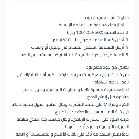
خطوات شراء قسيمة تود:
اختار شراء قسيمة من القائمة الرئيسية
حدد القيمة (100/200/500 ريال)
أدخل كود الخصم للحصول على 10% توفير
أرسل القسيمة للشخص المستلم عبر الإيميل أو واتساب
المستلم يدخل كود القسيمة عند اشتراكه ويستفيد من الرصيد
تجربتي مع كود خصم تود
من خلال تجربتي مع كود خصم تود طبقت الكود أثناء الاشتراك في
باقة الرياضة الشاملة
لمتابعة قنوات beIN Sports والمباريات المباشرة، وظهر الخصم
مباشرة قبل إتمام الدفع.
الكود وفر 10% على قيمة الاشتراك، وكان التطبيق سهل بمجرد إدخاله
في خانة الرمز الترويجي والضغط على تطبيق.
جربت الكود على الاشتراك الرياضي، وكان مناسب جدًا لمحبي متابعة
الدوريات الأوروبية ودوري أبطال أوروبا
كما يمكن استخدامه أيضًا على باقات الأفلام والمسلسلات أو الباقة