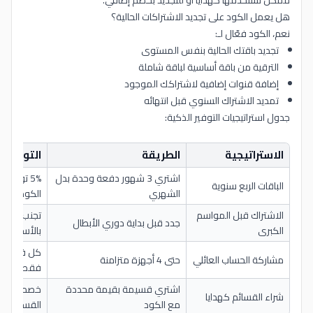
ممكن تستخدمها كهدايا أو للتجديد بخصم إضافي.
هل يعمل الكود على تجديد الاشتراكات الحالية؟
نعم، الكود فعّال لـ:
تجديد باقتك الحالية بنفس المستوى
الترقية من باقة أساسية لباقة شاملة
إضافة قنوات إضافية لاشتراكك الموجود
تمديد الاشتراك السنوي قبل انتهائه
جدول استراتيجيات التوفير الذكية:
الاستراتيجية
الطريقة
التوفير ا
اشتري 3 شهور دفعة وحدة بدل
5% توفير
الباقات الربع سنوية
الشهري
الكود
الاشتراك قبل المواسم
تجنب أي زي
جدد قبل بداية دوري الأبطال
الكبرى
بالأسعار
كل فرد يدف
مشاركة الحساب العائلي
حتى 4 أجهزة متزامنة
فقط
اشتري قسيمة بقيمة محددة
خصم
شراء القسائم كهدايا
مع الكود
القسيمة