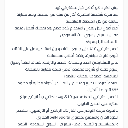
ليش الكود هو أفضل خيار لمشتركي تود
بعد تجربة شخصية استمرت أكثر من سنة مع المنصة، وبعد مقارنة
شاملة مع كل المنصات المنافسة
أقدر أقول بكل ثقة إن استخدام كود خصم تود يعطيك أفضل قيمة
مقابل سعر في سوق البث السعودي.
الأسباب الرئيسية:
خصم حقيقي 10% على جميع الباقات بدون استثناء يعمل على الفئات
الأربع: قنوات مباشرة، رياضة، أفلام، مسلسلات
صالح للمشتركين الجدد وعمليات التجديد والترقية، شفاف تماماً وبدون
رسوم خفية أو شروط معقدة أفضل قيمة مقارنة بالمنصات
المنافسة (خصوصاً لمحبات الرياضة)
نصيحة أخيرة: لا تضيع وقتك في البحث عن أكواد مجانية أو خصومات
55% لأنها غالباً احتيال.
الخصم الحقيقي المعتمد هو 10%، وهذا كافي جداً لتوفير مبلغ
محترم على المدى الطويل.
لا تفوت فرصة التوفير على اشتراكك الرياضي أو الترفيهي. استخدم
الكود الحين واستمتع بمحتوى beIN Sports الحصري
والمسلسلات والأفلام بأفضل سعر في السوق السعودي. الكود