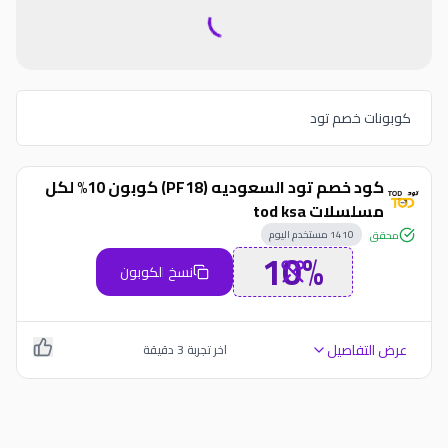
كوبونات خصم تود
كود خصم تود السعوديه (PF18) كوبون 10% لكل
مسلسلات tod ksa
1410
مستخدم اليوم
محقق
10%
نسخ الكوبون
عرض التفاصيل
اخر تجربة
3
دقيقة