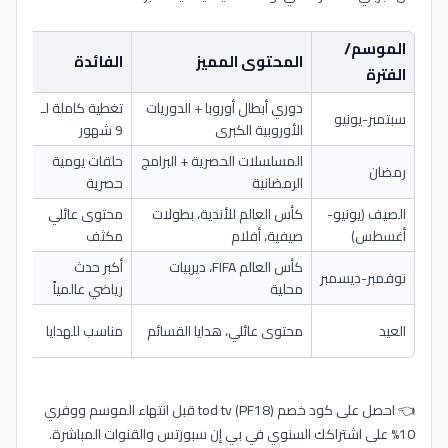
الموسم/
المحتوى المميز
الفائدة
أنس
الفترة
دوري أبطال أوروبا + الدوريات
تغطية كاملة لـ
الباق
سبتمبر-يونيو
الأوروبية الكبرى
9 شهور
السن
المسلسلات الحصرية + البرامج
حلقات يومية
الباق
رمضان
الرمضانية
حصرية
الشه
الصيف (يونيو-
كأس العالم للأندية، بطولات
محتوى عائلي
الباق
أغسطس)
صيفية، أفلام
مكثف
كأس العالم FIFA، ديربيات
أكبر حدث
الباق
نوفمبر-ديسمبر
محلية
رياضي عالمياً
الشا
شراء
العيد
محتوى عائلي، هدايا القسائم
مناسب للهدايا
مع ا
👈 احصل على كود خصم tod tv (PF18) قبل انتهاء الموسم ووفري
10% على اشتراكك السنوي في بي إن سبورتس والقنوات المباشرة.