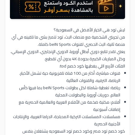
ليش تود هي الخيار الأفضل في السعودية؟
من تجربتي الشخصية مع منصات البث، تود تتميز بشي ما تلقينه في أي
منصة ثانية: البث الحصري لقنوات beIN Sports كاملة.
يعني تقدر تتابع دوري أبطال أوروبا، الدوري الإنجليزي، الدوري الإسباني،
وكل المباريات الكبيرة بجودة 4K بدون أي تقطيع.
الفئات الأربع اللي يغطيها كود خصم tod:
قنوات مباشرة: أكثر من 100 قناة تلفزيونية حية تشمل الأخبار،
الرياضة، الترفيه، والقنوات العائلية
رياضة: تغطية شاملة لكل بطولات beIN Sports بما فيها كأس
العالم، دوريات أوروبا، والبطولات المحلية
أفلام: مكتبة ضخمة من الأفلام العربية والعالمية الحصرية مع
إضافات أسبوعية
مسلسلات: المسلسلات التركية المدبلجة، الدراما العربية، والإنتاجات
الأجنبية الحصرية
كود خصم تود مصر وكود خصم تود السعوديه يشتغلان بنفس