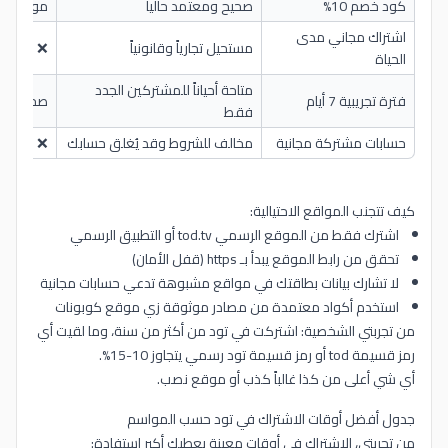
كود خصم 10%
صحيح ومعتمد حالياً
موثوق 100%
اشتراك مجاني مدى
مستحيل تجارياً وقانونياً
❌ احتيال
الحياة
متاحة أحياناً للمشتركين الجدد
فترة تجريبية 7 أيام
صحيح
فقط
حسابات مشتركة مجانية
مخالف للشروط وقد يُغلق حسابك
❌ خطر قا
كيف تتجنب المواقع الاحتيالية:
اشترك فقط من الموقع الرسمي tod.tv أو التطبيق الرسمي
تحقق من رابط الموقع يبدأ بـ https (قفل الأمان)
لا تشارك بيانات بطاقتك في مواقع مشبوهة تدعي حسابات مجانية
استخدم أكواد معتمدة من مصادر موثوقة زي موقع كوبونات
من تجربتي الشخصية: اشتركت في تود من أكثر من سنة، وما لقيت أي
رمز قسيمة tod أو رمز قسيمة تود رسمي يتجاوز 10-15%.
أي شي أعلى من كذا غالباً كذب أو موقع نصب.
جدول أفضل أوقات الاشتراك في تود حسب المواسم
من تجربتي، الاشتراك في أوقات معينة يعطيك أكبر استفادة: