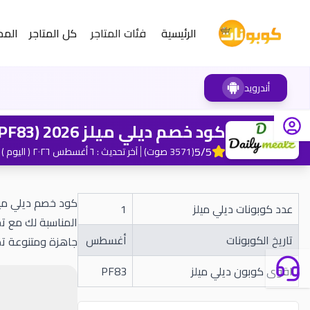
الرئيسية
فئات المتاجر
كل المتاجر
المد
أندرويد
كود خصم ديلي ميلز 2026 (PF83) خصم 10% على الاشتراكات-كوبونات
5
/5
(
3571
صوت
)
آخر تحديث
:
٦ أغسطس ٢٠٢٦
( اليوم )
عدد كوبونات ديلي ميلز
1
المناسبة لك مع تخ
تاريخ الكوبونات
أغسطس
جاهزة ومتنوعة تص
اقوى كوبون ديلي ميلز
PF83