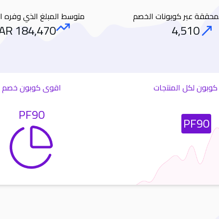
المحققة عبر كوبونات الخصم
متوسط المبلغ الذي وفره ا
AR
184,470
4,510
Amount Saved
Orders
وبون لكل المنتجات
اقوى كوبون خصم
PF90
Most Used Coupon
PF90