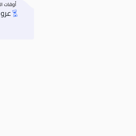
أوقات ال
عروض