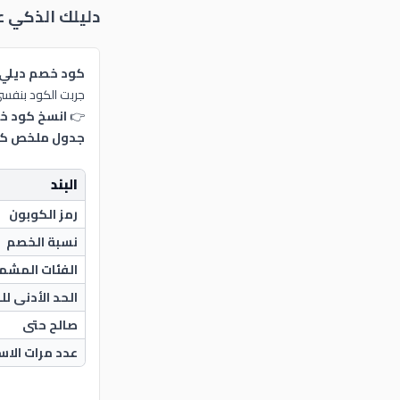
دليلك الذكي 
كود خصم ديلي ميل
جربت الكود بنفسي على اشتراك شهري بقيمة
👉
انسخ كود خصم ديلي ميلز (PF83) ووفّر 10% 
جدول ملخص كود
البند
رمز الكوبون
نسبة الخصم
الفئات المشم
الحد الأدنى ل
صالح حتى
عدد مرات الاس