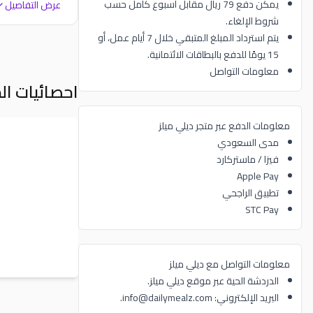
يمكن دفع 79 ريال مقابل أسبوع كامل حسب
عرض التفاصيل
شروط الإلغاء.
يتم استرداد المبلغ المتبقي خلال 7 أيام عمل، أو
15 يومًا للدفع بالبطاقات الائتمانية.
معلومات التواصل
احصائيات ال
معلومات الدفع عبر متجر ديلي ميلز
مدى السعودي
فيزا / ماستركارد
Apple Pay
تطبيق الراجحي
STC Pay
معلومات التواصل مع ديلي ميلز
الدردشة الحية عبر موقع ديلي ميلز.
البريد الإلكتروني: info@dailymealz.com.