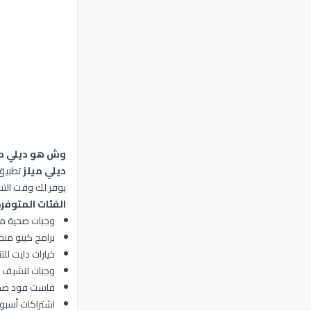
وش هو ديلي مي
ديلي ميلز
تطبيق 
يوفر لك وقت الت
الفئات المتوفرة
وجبات صحية مت
برامج كيتو من
خيارات دايت لل
وجبات تنشيف 
فاست فود ص
اشتراكات أسبو