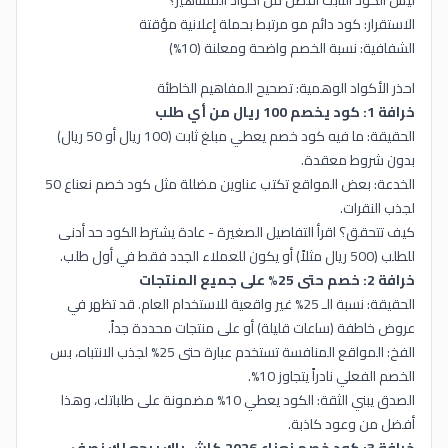
ليش الكود الثابت أفضل من أكواد المشاهير؟
الاستقرار: كود دائم مو مرتبط بحملة إعلانية مؤقتة
الشفافية: نسبة الخصم واضحة ومعلنة (10%)
احذر الأكواد الوهمية: تصحيح المفاهيم الخاطئة
خرافة 1: كود يخصم 100 ريال من أي طلب
الحقيقة: ما فيه كود خصم يعطي مبلغ ثابت (100 ريال أو 50 ريال)
بدون شروط معقدة.
الخدعة: بعض المواقع تكتب عناوين مضللة مثل كود خصم نعناع 50
لجذب النقرات.
كيف تتحقق؟ اقرأ التفاصيل الصغيرة - عادة يشترط الكود حد أدنى
للطلب (500 ريال مثلاً) أو يكون للعملاء الجدد فقط في أول طلب.
خرافة 2: خصم حتى 25% على جميع المنتجات
الحقيقة: نسبة الـ 25% غير واقعية للاستخدام العام. قد تظهر في
عروض خاطفة (ساعات قليلة) أو على منتجات محددة جداً.
الفخ: المواقع المنافسة تستخدم عبارة حتى 25% لجذب الانتباه، بس
الخصم الفعلي نادراً يتجاوز 10%.
الصدق يبني الثقة: الكود يعطي 10% مضمونة على طلباتك، وهذا
أفضل من وعود كاذبة.