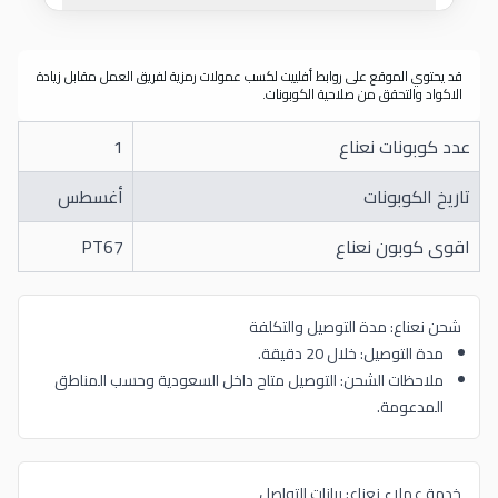
قد يحتوي الموقع على روابط أفلييت لكسب عمولات رمزية لفريق العمل مقابل زيادة
الاكواد والتحقق من صلاحية الكوبونات.
عدد كوبونات نعناع
1
تاريخ الكوبونات
أغسطس
اقوى كوبون نعناع
PT67
شحن نعناع: مدة التوصيل والتكلفة
مدة التوصيل: خلال 20 دقيقة.
ملاحظات الشحن: التوصيل متاح داخل السعودية وحسب المناطق
المدعومة.
خدمة عملاء نعناع: بيانات التواصل