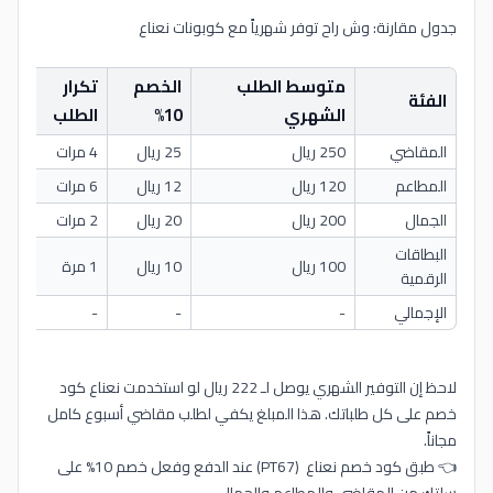
جدول مقارنة: وش راح توفر شهرياً مع كوبونات نعناع
متوسط الطلب
الخصم
تكرار
ال
الفئة
الشهري
10%
الطلب
ال
المقاضي
250 ريال
25 ريال
4 مرات
100 
المطاعم
120 ريال
12 ريال
6 مرات
72 ري
الجمال
200 ريال
20 ريال
2 مرات
40 ري
البطاقات
100 ريال
10 ريال
1 مرة
10 ري
الرقمية
الإجمالي
-
-
-
222 
لاحظ إن التوفير الشهري يوصل لـ 222 ريال لو استخدمت نعناع كود
خصم على كل طلباتك. هذا المبلغ يكفي لطلب مقاضي أسبوع كامل
مجاناً.
👈 طبق كود خصم نعناع (PT67) عند الدفع وفعل خصم 10% على