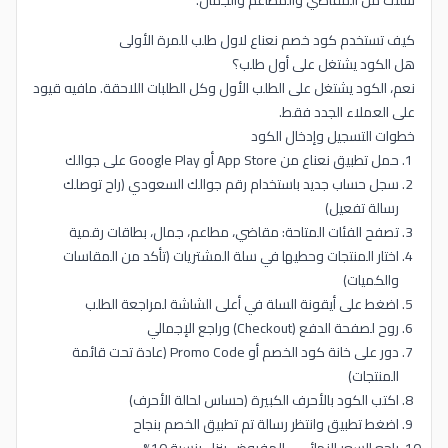
سلتك من المقاضي والمطاعم والجمال.
كيف تستخدم كود خصم نعناع لاول طلب للمرة الأولى
هل الكود يشتغل على أول طلب؟
نعم، الكود يشتغل على الطلب الأول وكل الطلبات اللاحقة. مافيه قيود
على العملاء الجدد فقط.
خطوات التسجيل وإدخال الكود
حمل تطبيق نعناع من App Store أو Google Play على جوالك
سجل حساب جديد باستخدام رقم جوالك السعودي (راح توصلك
رسالة تفعيل)
تصفح الفئات المتاحة: مقاضي، مطاعم، جمال، بطاقات رقمية
اختار المنتجات وحطيها في سلة المشتريات (تأكد من المقاسات
والكميات)
اضغط على أيقونة السلة في أعلى الشاشة لمراجعة الطلب
روح لصفحة الدفع (Checkout) وراجع الإجمالي
دور على خانة كود الخصم أو Promo Code (عادة تحت قائمة
المنتجات)
اكتب الكود بالأحرف الكبيرة (حساس لحالة الأحرف)
اضغط تطبيق وانتظر رسالة تم تطبيق الخصم بنجاح