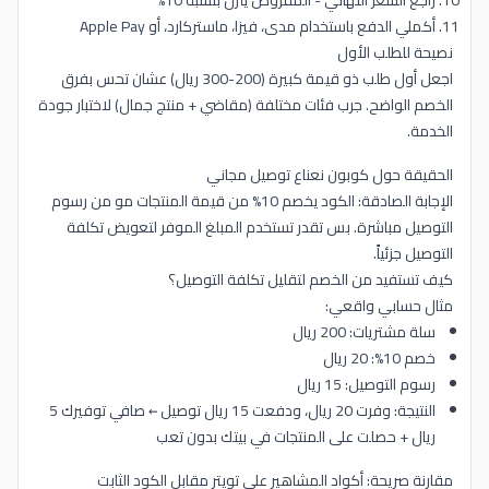
راجع السعر النهائي - المفروض ينزل بنسبة 10%
أكملي الدفع باستخدام مدى، فيزا، ماستركارد، أو Apple Pay
نصيحة للطلب الأول
اجعل أول طلب ذو قيمة كبيرة (200-300 ريال) عشان تحس بفرق
الخصم الواضح. جرب فئات مختلفة (مقاضي + منتج جمال) لاختبار جودة
الخدمة.
الحقيقة حول كوبون نعناع توصيل مجاني
الإجابة الصادقة: الكود يخصم 10% من قيمة المنتجات مو من رسوم
التوصيل مباشرة. بس تقدر تستخدم المبلغ الموفر لتعويض تكلفة
التوصيل جزئياً.
كيف تستفيد من الخصم لتقليل تكلفة التوصيل؟
مثال حسابي واقعي:
سلة مشتريات: 200 ريال
خصم 10%: 20 ريال
رسوم التوصيل: 15 ريال
النتيجة: وفرت 20 ريال، ودفعت 15 ريال توصيل ← صافي توفيرك 5
ريال + حصلت على المنتجات في بيتك بدون تعب
مقارنة صريحة: أكواد المشاهير على تويتر مقابل الكود الثابت