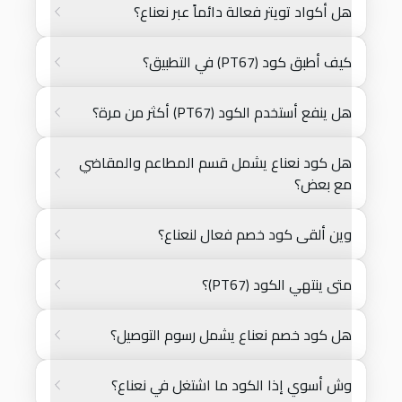
هل أكواد تويتر فعالة دائماً عبر نعناع؟
كيف أطبق كود (PT67) في التطبيق؟
هل ينفع أستخدم الكود (PT67) أكثر من مرة؟
هل كود نعناع يشمل قسم المطاعم والمقاضي
مع بعض؟
وين ألقى كود خصم فعال لنعناع؟
متى ينتهي الكود (PT67)؟
هل كود خصم نعناع يشمل رسوم التوصيل؟
وش أسوي إذا الكود ما اشتغل في نعناع؟