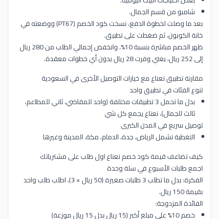
بعض احتياجات البيت اليومية.
شامبو من قسم الجمال.
بعد ما وصلت لخطوة الدفع، نسخت كود الخصم (PT67) ووضعته في
خانة الكوبون، ثم ضغطت على تطبيق.
ظهر الخصم مباشرة بنسبة 10%، وانخفض إجمالي الطلب من 280 ريال
إلى 252 ريال، يعني وفرت 28 ريال بدون أي خطوات معقدة.
مقارنة تطبيق نعناع مع خيارات التوصيل الأخرى في السعودية
تنوع الفئات في تطبيق واحد
بدل ما تحمل 3 تطبيقات مختلفة (واحد للمقاضي، ثاني للمطاعم،
ثالث للجمال)، نعناع يجمع كل شي
توصيل سريع في المدن الكبرى
التغطية تشمل الرياض، جدة، الدمام، مكة، المدينة وغيرها
كيف تضاعف قيمة كود خصم نعناع اول طلب على مشترياتك
اجمع طلبات الأسبوع في سلة وحدة
الفكرة: بدل ما تطلب 3 طلبات صغيرة (50 ريال × 3)، اطلب طلب واحد
بقيمة 150 ريال.
الفائدة المزدوجة:
خصم 10% على مبلغ أكبر (15 ريال بدل 15 ريال موزعة)