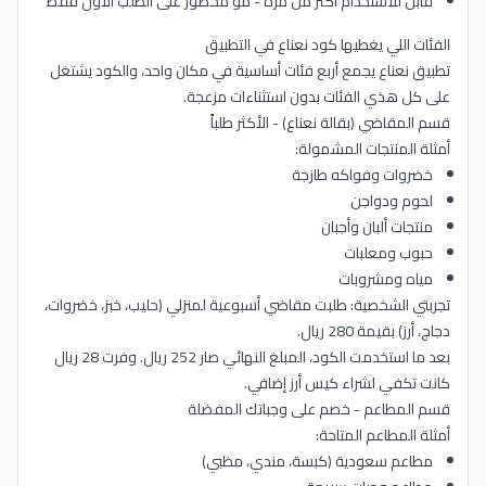
قابل للاستخدام أكثر من مرة - مو محصور على الطلب الأول فقط
الفئات اللي يغطيها كود نعناع في التطبيق
تطبيق نعناع يجمع أربع فئات أساسية في مكان واحد، والكود يشتغل
على كل هذي الفئات بدون استثناءات مزعجة.
قسم المقاضي (بقالة نعناع) - الأكثر طلباً
أمثلة المنتجات المشمولة:
خضروات وفواكه طازجة
لحوم ودواجن
منتجات ألبان وأجبان
حبوب ومعلبات
مياه ومشروبات
تجربتي الشخصية: طلبت مقاضي أسبوعية لمنزلي (حليب، خبز، خضروات،
دجاج، أرز) بقيمة 280 ريال.
بعد ما استخدمت الكود، المبلغ النهائي صار 252 ريال. وفرت 28 ريال
كانت تكفي لشراء كيس أرز إضافي.
قسم المطاعم - خصم على وجباتك المفضلة
أمثلة المطاعم المتاحة:
مطاعم سعودية (كبسة، مندي، مظبي)