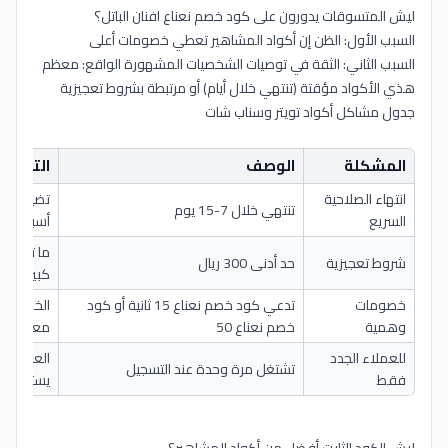
ليش المتسوقات يدورون على كود خصم نعناع افنان الباتل؟
السبب الأول: الظن إن أكواد المشاهير تعطي خصومات أعلى
السبب الثاني: الثقة في توصيات الشخصيات المشهورة الواقع: معظم
هذي الأكواد مؤقتة (تنتهي خلال أيام) أو مرتبطة بشروط تعجيزية
جدول مشاكل أكواد تويتر وسناب شات
المشكلة
الوصف
التأثير 
انتهاء الصلاحية
تضيع وقت
تنتهي خلال 7-15 يوم
السريع
أسبوع
ما تستفيد 
شروط تعجيزية
حد أدنى 300 ريال
كبيرة جداً
خصومات
تدعي كود خصم نعناع 15 ثانية أو كود
الخصم الف
وهمية
خصم نعناع 50
معدوم
للعملاء الجدد
العملاء ال
تشتغل مرة وحدة عند التسجيل
فقط
يستفيدون