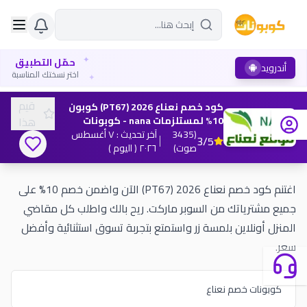
✦
حمّل التطبيق
أندرويد
✦
اختر نسختك المناسبة
قيم
كود خصم نعناع 2026 (PT67) كوبون
10% لمستلزمات nana - كوبونات
هذا
(
3435
آخر تحديث
:
٧ أغسطس
3
/5
صوت
)
٢٠٢٦
( اليوم )
اغتنم كود خصم نعناع 2026 (PT67) الآن واضمن خصم 10% على
جميع مشترياتك من السوبر ماركت. ريح بالك واطلب كل مقاضي
المنزل أونلاين بلمسة زر واستمتع بتجربة تسوق استثنائية وأفضل
سعر.
كوبونات خصم نعناع