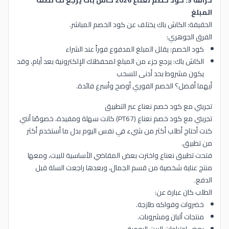
خرافة 3: كود خصم نعناع 2026 كاش باك يرجع لك نصف
المبلغ
الحقيقة: الكاش باك يختلف عن كود الخصم المباشر.
الفرق الجوهري:
كود الخصم: يقلل المبلغ المدفوع فوراً عند الشراء
الكاش باك: يرجع جزء من المبلغ لمحفظتك الإلكترونية بعد أيام، وقد
يكون مشروط بحد أدنى للسحب
أيهما أفضل؟ الخصم الفوري أوضح وأسرع فائدة.
تجربتي مع كود خصم نعناع عبر التطبيق
تجربتي مع كود خصم نعناع (PT67) كانت سهلة ومفيدة، خصوصًا أنني
كنت أحتاج أطلب أكثر من شيء في نفس اليوم بدل ما أستخدم أكثر
من تطبيق.
فتحت تطبيق نعناع واخترت بعض المقاضي الأساسية للبيت، ومعها
منتج عناية شخصية من قسم الجمال، وبعدها راجعت السلة قبل
الدفع.
الطلب كان عبارة عن:
خضروات وفواكه طازجة.
منتجات ألبان ومشروبات.