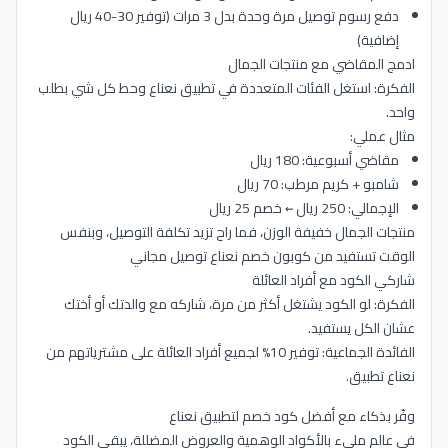
دفع رسوم توصيل مرة وحدة بدل 3 مرات (توفير 30-40 ريال
إضافية)
ادمج المقاضي مع منتجات الجمال
الفكرة: استغل الفئات المتعددة في تطبيق نعناع وحط كل شي بطلب
واحد.
مثال عملي:
مقاضي أسبوعية: 180 ريال
شامبو + كريم مرطب: 70 ريال
الإجمالي: 250 ريال ← خصم 25 ريال
منتجات الجمال خفيفة الوزن، فما راح تزيد تكلفة التوصيل، وبنفس
الوقت تستفيد من كوبون خصم نعناع توصيل مجاني
شاركي الكود مع أفراد العائلة
الفكرة: لو الكود يشتغل أكثر من مرة، شاركه مع والدتك أو أختك
عشان الكل يستفيد.
الفائدة الجماعية: توفير 10% لجميع أفراد العائلة على مشترياتهم من
نعناع تطبيق.
وفّر بذكاء مع أفضل كود خصم لتطبيق نعناع
في عالم مليء بالأكواد الوهمية والعروض المضللة، يبقى الكود