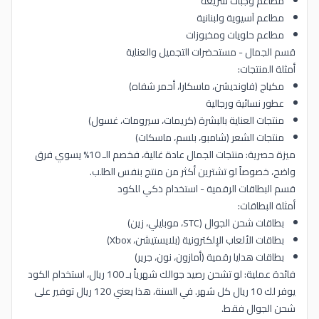
مطاعم وجبات سريعة
مطاعم آسيوية ولبنانية
مطاعم حلويات ومخبوزات
قسم الجمال - مستحضرات التجميل والعناية
أمثلة المنتجات:
مكياج (فاونديشن، ماسكارا، أحمر شفاه)
عطور نسائية ورجالية
منتجات العناية بالبشرة (كريمات، سيرومات، غسول)
منتجات الشعر (شامبو، بلسم، ماسكات)
ميزة حصرية: منتجات الجمال عادة غالية، فخصم الـ 10% يسوي فرق
واضح، خصوصاً لو تشترين أكثر من منتج بنفس الطلب.
قسم البطاقات الرقمية - استخدام ذكي للكود
أمثلة البطاقات:
بطاقات شحن الجوال (STC، موبايلي، زين)
بطاقات الألعاب الإلكترونية (بلايستيشن، Xbox)
بطاقات هدايا رقمية (أمازون، نون، جرير)
فائدة عملية: لو تشحن رصيد جوالك شهرياً بـ 100 ريال، استخدام الكود
يوفر لك 10 ريال كل شهر. في السنة، هذا يعني 120 ريال توفير على
شحن الجوال فقط.