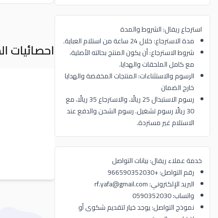
استرجاع ريفال: الشروط والمدة
مدة الاسترجاع: خلال 24 ساعة من استلام العباية.
احصائيات ال
شروط الاسترجاع: أن يكون المنتج بحالته الأصلية،
مع كامل الملحقات والهدايا.
الرسوم والاستثناءات: المنتجات المخفضة والهدايا
خارج الضمان
رسوم الاستبدال 25 ريالًا، والاسترجاع 35 ريالًا، مع
30 ريالًا رسوم تشغيل. رسوم الشحن والدفع عند
الاستلام غير مستردة.
خدمة عملاء ريفال: بيانات التواصل
رقم التواصل: +966590352030
البريد الإلكتروني: rf.yafa@gmail.com
واتساب: 0590352030
نموذج التواصل: يوجد خيار لتقديم شكوى أو