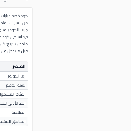
كود خصم عبايات ريفال 2026 (G22) من موقع كوبونات يوفر لك 10% خصم فوري
من العبايات الفاخر
جربت الكود بنفسي على طلب بقيمة 640 ريال ووفرت 64 ريال كاملة، والخصم ا
👈 انسخي كود خصم عبايات ريفال (G22) الحين 
ملخص سريع: كل ا
قبل ما ندخل في 
العنصر
رمز الكوبون
نسبة الخصم
الفئات المشمول
الحد الأدنى للطل
الصلاحية
المناطق المشم