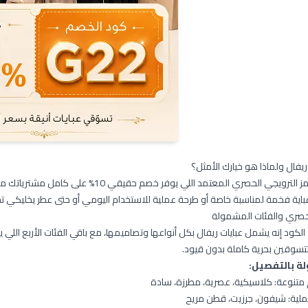
فال ولماذا هو خيارك الأمثل؟
ويجي الحصري المعتمد اللي يوفر خصم حقيقي 10% على كامل مشترياتك من الموقع
باية فخمة لمناسبة خاصة أو طرحة عملية للاستخدام اليومي أو حتى عطر يخليكي تح
حصري والفئات المشمولة
 إنه يشمل عبايات ريفال بكل أنواعها وتصاميمها، مع باقي الفئات الأربع اللي يقدمها Ryefal حصرياً لعملائه في
تتسوقين بحرية كاملة بدون قيود.
ة بالتفصيل:
 متنوعة: كلاسيكية، عصرية، مطرزة، سادة
ملية: شيفون، جرزيت، قطن مريح