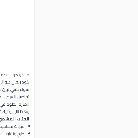
ما هو كود خصم ري
كود ريفال هو الرمز التر
سواء كنتي تبين ع
تفاصيل العرض ال
الميزة الحلوة في الكود
وهذا اللي يخليك 
الفئات المشمول
عبايات بتصاميم
طرح ونقابات ع