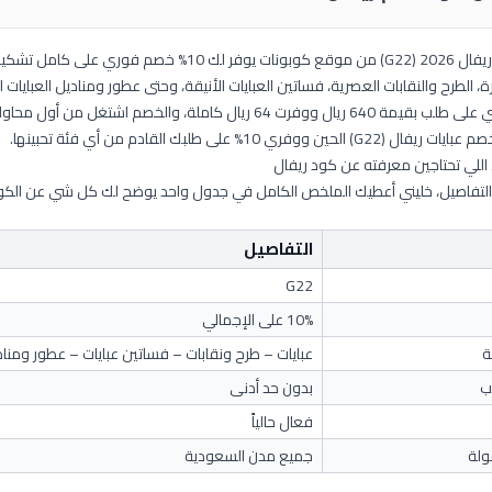
 على كامل تشكيلة Ryefal
ة، الطرح والنقابات العصرية، فساتين العبايات الأنيقة، وحتى عطور ومناديل العبايات ا
شتغل من أول محاولة بدون أي تعقيدات. الكود شغال ومجرب حالياً ويستاهل التجربة.
ووفري 10% على طلبك القادم من أي فئة تحبينها.
للي تحتاجين معرفته عن كود ريفال
التفاصيل، خليني أعطيك الملخص الكامل في جدول واحد يوضح لك كل شي عن الك
التفاصيل
G22
10% على الإجمالي
ة
عبايات – طرح ونقابات – فساتين عبايات – عطور ومناد
ب
بدون حد أدنى
فعال حالياً
ولة
جميع مدن السعودية