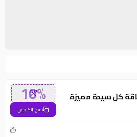
10%
نسخ الكوبون