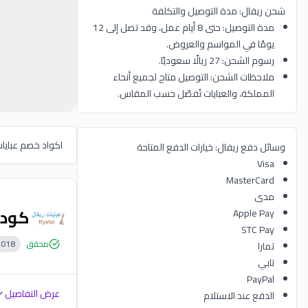
شحن ريفال: مدة التوصيل والتكلفة
مدة التوصيل: حتى 8 أيام عمل، وقد تصل إلى 12
يومًا في المواسم والعروض.
رسوم الشحن: 27 ريالًا سعوديًا.
ملاحظات الشحن: التوصيل متاح لجميع أنحاء
المملكة، والعبايات تُفصّل حسب المقاس.
اكواد خصم عبايات
وسائل دفع ريفال: خيارات الدفع المتاحة
Visa
MasterCard
مدى
كود خصم 
Apple Pay
STC Pay
محقق
1018
تمارا
تابي
PayPal
عرض التفاصيل
الدفع عند الاستلام