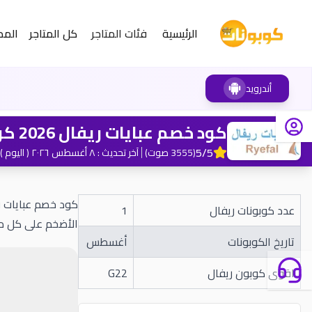
الرئيسية
فئات المتاجر
كل المتاجر
المد
أندرويد
كود خصم عبايات ريفال 2026 كوبونات 10% (G22) لمعروضات Ryefal
5
/5
(
3555
صوت
)
آخر تحديث
:
٨ أغسطس ٢٠٢٦
( اليوم )
عدد كوبونات ريفال
1
الأضخم على كل من
تاريخ الكوبونات
أغسطس
اقوى كوبون ريفال
G22