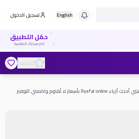
English
تسجيل الدخول
✦
حمّل التطبيق
✦
اختر نسختك المناسبة
قيم هذا
كود خصم عبايات ريفال 2026 (G22) يوفر لكِ 10% فوراً على طلبك جددي إطلالتك الآن واقتنِي أحدث أزياء Ryefal online بأسعار لا تُقاوم واضمني التوفير