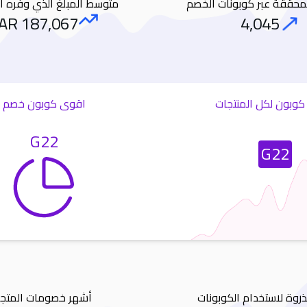
المحققة عبر كوبونات الخصم
متوسط المبلغ الذي وفره ا
AR
187,067
4,045
Amount Saved
Orders
وبون لكل المنتجات
اقوى كوبون خصم
G22
Most Used Coupon
G22
ذروة لاستخدام الكوبونات
أشهر خصومات المتجر