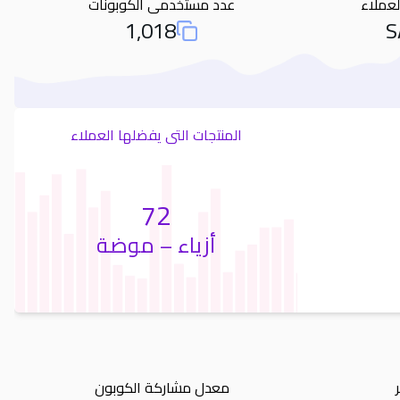
لعملاء
عدد مستخدمى الكوبونات
1,018
S
otal Used Coupons
المنتجات التى يفضلها العملاء
72
أزياء – موضة
معدل مشاركة الكوبون