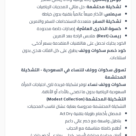
تشكيلة محتشمة
: حل مثالي للمحجبات الرياضيات
سيملس
: الأكثر مبيعاً عالمياً بتقنية بدون خياطة
تشكيلة السفر
: متعددة الاستخدامات للسفر والتمرين
كسوة الذكرى العاشرة
: إصدارات خاصة محدودة
ريست (Rest)
: ملابس الراحة بعد التمرين
الكود يخليك تحصل على هالتقنيات المتقدمة بسعر أذكى.
كود خصم سكوات وولف
يطبق على كل الفئات هذي بدون
استثناءات.
تسوق سكوات وولف للنساء في السعودية - التشكيلة
المحتشمة
سكوات وولف نساء
توفر تشكيلة فريدة تلبي احتياجات المرأة
السعودية الرياضية بدون ما تضحي بالأداء أو الأناقة.
التشكيلة المحتشمة (Modest Collection)
التشكيلة المحتشمة مدروسة بعناية عشان تناسب المحجبات:
قمصان بأكمام طويلة بتقنية Act Dry
بناطيل واسعة مع خصر عالي داعم
أطقم كاملة متناسقة مع الحجاب
ألوان محايدة وداكنة (أسود، كحلي، رمادي، أخضر داكن)