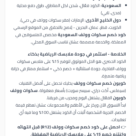
السعودية
: الكود فعّال، شحن لكل المناطق، طرق دفع محلية
(مدى، تابي)
دول الخليج الأخرى
: الإمارات (مقر سكوات وولف في دبي)،
الكويت، قطر، عمان، البحرين - يُنصح بالتحقق من الموقع الرسمي
كود خصم سكوات وولف السعودية
مخصص للمتسوقين في
المملكة، والخدمة مصممة عشان تناسب السوق المحلي.
الخلاصة - استثمر في جودة ملابسك الرياضية بذكاء
الكود الحصري هو الحل الموثوق لتوفير 15% على ملابس سكوات
وولف الفاخرة. جودة استثنائية + خصم ذكي = استثمار ممتاز في خزانة
رياضية متميزة.
كوبون خصم سكوات وولف
يخليك تحصل على أفضل التقنيات
(سيملس، أكت دراي، سبيسر سويت) بأسعار معقولة.
سكوات وولف
كوبون
الفعّال يشتغل اليوم ومجرب من فريقنا.
ابدأ التسوق الآن وركز على الأطقم والمجموعات عشان تعظم قيمة
الخصم. التجربة الشخصية أثبتت أن الكود يشتغل 100% وما فيه أي
تعقيدات.
👉
احصل على كود خصم سكوات وولف (R12) قبل انتهائه
واغتنم خصم 15% على ملابسك الرياضية المفضلة.