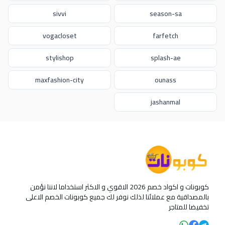
sivvi
season-sa
vogacloset
farfetch
stylishop
splash-ae
maxfashion-city
ounass
jashanmal
كوبونات و اكواد خصم 2026 الاقوي و الاكثر استخداما لاننا نؤمن
بالمصداقية مع عملائنا لذلك نوفر لك جميع كوبونات الخصم الاعلى
تخفيضا للمتاجر