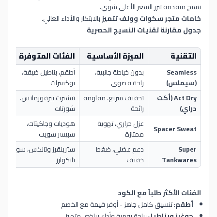
نسيج متقدمة تبرر السعر الأعلى شوي.
خامات متجر سكوات وولف تتميز
بالابتكار والأداء العالي.
جدول مقارنة تقنيات النسيج الحصرية
التقنية
الميزة الأساسية
الفئات المتوفرة
ال
Seamless
بدون خياطة جانبية،
أطقم، بناطيل ضيقة،
ال
(سيملس)
راحة قصوى
بوكسرات
ال
Act Dry (أكت
تجفيف سريع، مقاومة
تيشيرت بيرفورمانس،
ال
دراي)
رائحة
شورتات
ال
عزل حراري، تهوية
هوديات وجاكيتات،
Spacer Sweat
ال
ممتازة
سبيسر سويت
Super
دعم عضلي، ضغط
سترينقرز وتانكس، سوبر
رف
Tankwares
خفيف
تانكوارز
الفئات الأكثر طلباً مع الكود
أطقم
: تنسيق كامل جاهز - أوفر قيمة مع الخصم
جوغرز وبناطيل
: راحة يومية وأداء رياضي متميز