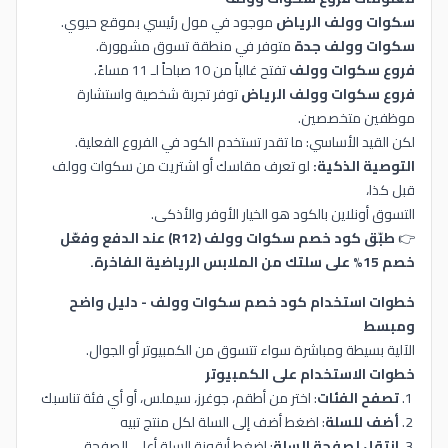
سكوات وولف الرياض
موجود في مول رئيسي بموقع حيوي.
سكوات وولف جدة
متوفر في منطقة تسوق مشهورة.
فروع سكوات وولف
تفتح غالباً من 10 صباحاً لـ 11 مساءً.
فروع سكوات وولف الرياض
توفر تجربة شخصية واستشارة
موظفين متخصصين.
لكن القيد الأساسي: ما تقدر تستخدم الكود في الفروع الفعلية.
التوصية الذكية:
لو تعرف مقاسك أو اشتريت من سكوات وولف
قبل كذا،
التسوق أونلاين بالكود هو الخيار الأوفر والأذكى.
👉
طبّق كود خصم سكوات وولف (R12) عند الدفع وفعّل
خصم 15% على سلتك من الملابس الرياضية الفاخرة.
خطوات استخدام كود خصم سكوات وولف - دليل واضح
ومبسط
الآلية بسيطة ومباشرة سواء تتسوق من الكمبيوتر أو الجوال.
خطوات الاستخدام على الكمبيوتر
تصفح الفئات
: اختر من أطقم، جوغرز، سيملس، أو أي فئة تناسبك
أضف للسلة
: اضغط أضف إلى السلة لكل منتج تبيه
انتقل لصفحة السلة
: اضغط أيقونة السلة أعلى الصفحة