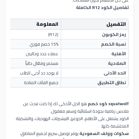
على كل الأقسام بدون استثناءات.
تفاصيل الكود R12 الكاملة
التفصيل
المعلومة
رمز الكوبون
(R12)
نسبة الخصم
15% خصم فوري
الأهلية
عملاء جدد وحاليين
الصلاحية
مستمر وفعّال حالياً
الحد الأدنى
لا يوجد حد أدنى للطلب
نطاق التطبيق
جميع الفئات المتاحة
squatwolf كود خصم
هو الحل الأذكى لك إذا كنت تبحث عن
ملابس رياضية بجودة استثنائية وسعر معقول.
الكود يشتغل على الأطقم، الجوغرز، التيشيرتات، الهوديات، والتشكيلة
المحتشمة كلها.
سكوات وولف السعودية
يوفر توصيل سريع لجميع المناطق،