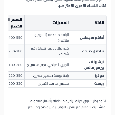
فئات النساء الأخرى الأكثر طلباً
السعر التقري
الفئة
المميزات
الخصم
للياقة متقدمة (استوديو،
أطقم سيملس
400-550 ريال
بيلاتس)
خصر عالي داعم، قماش غير
بناطيل ضيقة
250-380 ريال
شفاف
تيشيرتات
للجري الصباحي، تجفيف سريع
180-280 ريال
بيرفورمانس
جوغرز
راحة يومية بمظهر عصري
220-350 ريال
ريست
ملابس ما بعد التمرين
200-320 ريال
الكود يخليك تبني خزانة رياضية متكاملة بأسعار معقولة.
لو اشتريت 3 قطع مع بعض، التوفير يصير واضح ومشجع.