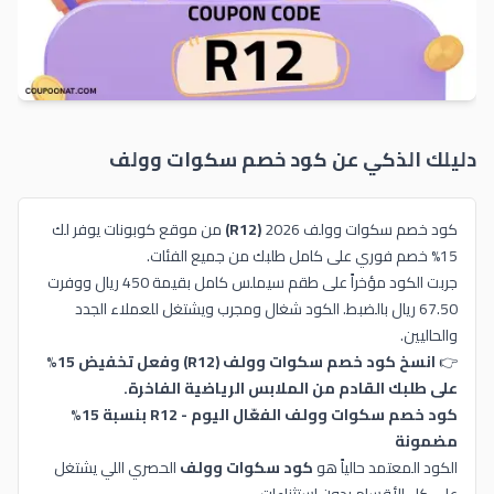
دليلك الذكي عن كود خصم
سكوات وولف
كود خصم سكوات وولف 2026
(R12)
من موقع كوبونات يوفر لك
15% خصم فوري على كامل طلبك من جميع الفئات.
جربت الكود مؤخراً على طقم سيملس كامل بقيمة 450 ريال ووفرت
67.50 ريال بالضبط. الكود شغال ومجرب ويشتغل للعملاء الجدد
والحاليين.
👉
انسخ كود خصم سكوات وولف (R12) وفعل تخفيض 15%
على طلبك القادم من الملابس الرياضية الفاخرة.
كود خصم سكوات وولف الفعّال اليوم - R12 بنسبة 15%
مضمونة
الكود المعتمد حالياً هو
كود سكوات وولف
الحصري اللي يشتغل