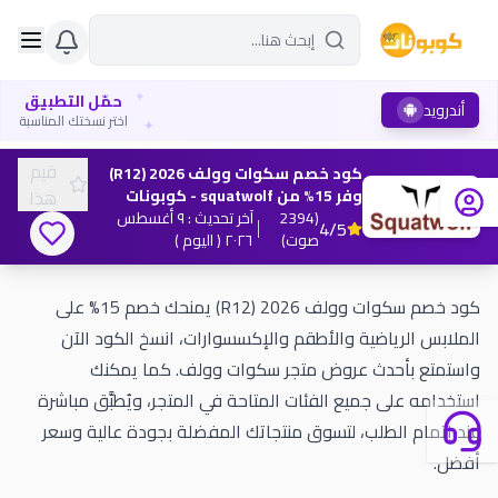
✦
حمّل التطبيق
أندرويد
✦
اختر نسختك المناسبة
قيم
كود خصم سكوات وولف 2026 (R12)
وفر 15% من squatwolf - كوبونات
هذا
(
2394
آخر تحديث
:
٩ أغسطس
4
/5
صوت
)
٢٠٢٦
( اليوم )
كود خصم سكوات وولف 2026 (R12) يمنحك خصم 15% على
الملابس الرياضية والأطقم والإكسسوارات، انسخ الكود الآن
واستمتع بأحدث عروض متجر سكوات وولف. كما يمكنك
استخدامه على جميع الفئات المتاحة في المتجر، ويُطبَّق مباشرة
عند إتمام الطلب، لتسوق منتجاتك المفضلة بجودة عالية وسعر
أفضل.