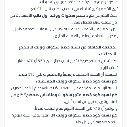
والكود يطبق مباشرة عند الدفع بدون أي تعقيدات.
ترى الخصم يظهر قدامك في ملخص الطلب قبل ما تدفع.
يبحث الكثير عن
كود خصم سكوات وولف اول طلب
للاستفادة من
أول عملية شراء بأفضل سعر،
لكن المميز في الكود R12 أنه لا يقتصر على العملاء الجدد فقط، بل
يمكن استخدامه أيضًا من العملاء الحاليين.
الحقيقة الكاملة عن نسبة خصم سكوات وولف لا تنخدع
بالادعاءات
صراحة، في مواقع كثيرة تدّعي نسب خيالية زي 50% أو 70% عشان
تجذب الزوار.
الحقيقة أن النسبة المعتمدة رسمياً والمضمونة هي 15% فقط.
كم نسبة كود خصم سكوات وولف الحقيقية؟
النسبة الرسمية المؤكدة هي
15% بالضبط
باستخدام الكود الحصري.
كم نسبة كود خصم متجر سكوات وولف في صحصح
؟ كثير من
المتسوقين يبحثون عن نسب أعلى،
والواقع أن 15% هي النسبة الموثوقة والمتاحة فعلياً.
كم نسبه كود خصم سكوات وولف
اللي تقدر تحصل عليه اليوم؟
15% مضمونة على كل طلب.