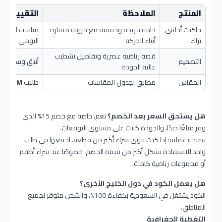
المنتج
الملاحظة
التقييم
جاكيت أجليتي
خامة مريحة وخفيفة مع مرونة ممتازة
مناسب للتماري
تراك
أثناء الحركة
اليومي
قصة رياضية عصرية وتفاصيل تشطيب
التصميم
أنيق وسهل ال
عالية الجودة
المقاس
مطابق لجدول المقاسات
طلبت
M
وكان من
هل يستحق السعر بعد الخصم؟
نعم، خاصة مع خصم 15% الذي
وفر مبلغًا جيدًا، والجودة كانت على مستوى التوقعات.
نصيحة عملية: إذا كنت تنوي شراء أكثر من قطعة، اجمعها في طلب
واحد للاستفادة بشكل أكبر من قيمة الخصم، خصوصًا عند شراء أطقم
أو مجموعات رياضية كاملة.
هل يعمل الكود في دول الخليج الأخرى؟
الكود يشتغل في السعودية بكفاءة 100%، والشحن متوفر لجميع
المناطق.
التغطية الجغرافية