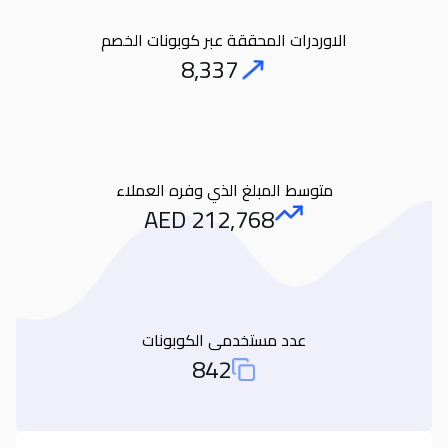
الاوردرات المحققة عبر كوبونات الخصم
8,337
Orders
متوسط المبلغ الذي وفره العملاء
AED
212,768
Amount Saved
عدد مستخدمى الكوبونات
842
Total Used Coupons