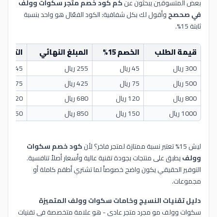
بعض المتسوقين يبحثون عن
كم كود خصم متجر سكوات وولف
في صحصح
وأقول لك بكل شفافية: الكود الفعّال هو واحد بنسبة
ثابتة 15%.
قيمة الطلب
الخصم 15%
المبلغ النهائي
التوفير
300 ريال
45 ريال
255 ريال
45 ريال
500 ريال
75 ريال
425 ريال
75 ريال
800 ريال
120 ريال
680 ريال
120 ريال
1000 ريال
150 ريال
850 ريال
150 ريال
ليش 15% تعتبر نسبة ممتازة لمتجر فاخر؟ لأن
كود خصم سكوات
وولف
يطبق على منتجات بجودة تقنية عالية وأسعار أصلاً تنافسية.
التوفير الحقيقي يكون واضح خصوصاً لما تشتري أطقم كاملة أو
مجموعات.
دليل تقنيات النسيج وخامات سكوات وولف المتميزة
سكوات وولف مو مجرد متجر عادي - هو علامة متخصصة في تقنيات