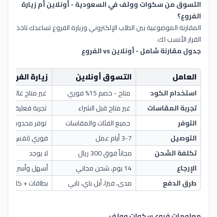
التسوق من سكوات وولف في السعودية - أونلاين أم زيارة
الفروع؟
المقارنة الموضوعية بين الطلب الإلكتروني وزيارة الفروع تساعدك تاخذ
القرار الأنسب لك.
جدول مقارنة شامل - أونلاين vs الفروع
العامل
التسوق أونلاين
زيارة الفروع
استخدام الكود
متاح - خصم 15% فوري
غير متاح غالباً
تجربة المقاسات
غير متاح قبل الشراء
تجربة فعلية
التوفر
جميع الفئات والمقاسات
توفر محدود حسب 
التوصيل
3-7 أيام عمل
فوري (نفس اليوم
تكلفة الشحن
مجاناً فوق 300 ريال
لا يوجد
الإرجاع
14 يوم، شحن مجاني
أسهل وأسرع
طرق الدفع
مدى، فيزا، أبل باي، تابي
بطاقات + كاش
معلومات فروع سكوات وولف