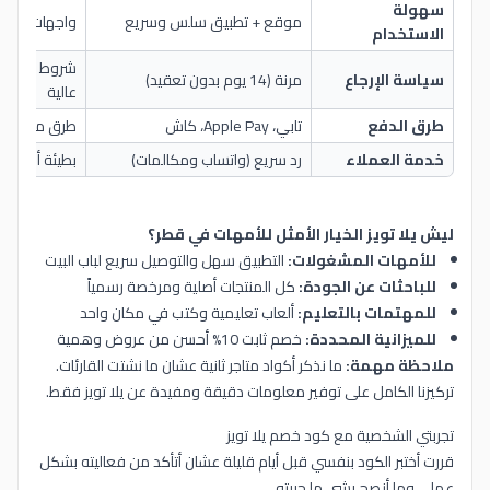
سهولة
موقع + تطبيق سلس وسريع
واجهات معقدة 
الاستخدام
شروط صعبة 
سياسة الإرجاع
مرنة (14 يوم بدون تعقيد)
عالية
طرق الدفع
تابي، Apple Pay، كاش
طرق محدودة
خدمة العملاء
رد سريع (واتساب ومكالمات)
بطيئة أو غير 
ليش يلا تويز الخيار الأمثل للأمهات في قطر؟
للأمهات المشغولات:
التطبيق سهل والتوصيل سريع لباب البيت
للباحثات عن الجودة:
كل المنتجات أصلية ومرخصة رسمياً
للمهتمات بالتعليم:
ألعاب تعليمية وكتب في مكان واحد
للميزانية المحددة:
خصم ثابت 10% أحسن من عروض وهمية
ملاحظة مهمة:
ما نذكر أكواد متاجر ثانية عشان ما نشتت القارئات.
تركيزنا الكامل على توفير معلومات دقيقة ومفيدة عن يلا تويز فقط.
تجربتي الشخصية مع كود خصم يلا تويز
قررت أختبر الكود بنفسي قبل أيام قليلة عشان أتأكد من فعاليته بشكل
عملي وما أنصح بشي ما جربته.