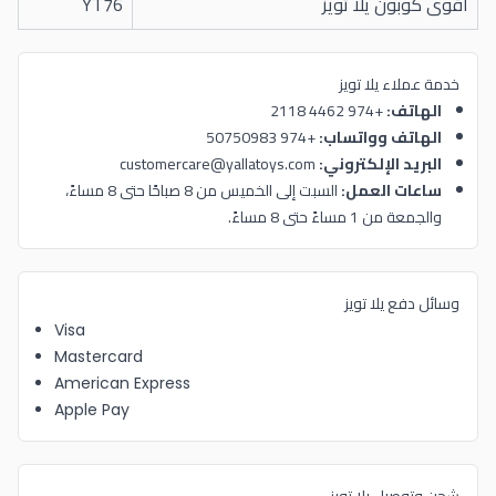
اقوى كوبون يلا تويز
YT76
خدمة عملاء يلا تويز
الهاتف:
+974 4462 2118
الهاتف وواتساب:
+974 50750983
البريد الإلكتروني:
customercare@yallatoys.com
ساعات العمل:
السبت إلى الخميس من 8 صباحًا حتى 8 مساءً،
والجمعة من 1 مساءً حتى 8 مساءً.
وسائل دفع يلا تويز
Visa
Mastercard
American Express
Apple Pay
شحن وتوصيل يلا تويز