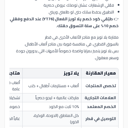
فعّلي الإشعارات عشان توصلك عروض حصرية
التطبيق يحفظ سلتك حتى لو طلعتي وريتي
👉
طبّقي كود خصم يلا تويز الفعال (YT76) عند الدفع وفعّلي
خصم 10% على سلة التسوق حقتك.
مقارنة يلا تويز مع متاجر الألعاب الأخرى في قطر
بالسوق القطري، في منافسة قوية بين متاجر ألعاب الأطفال.
بس يلا تويز يتميز بمزايا واضحة خصوصاً للأمهات اللي يدورون جودة
وسعر معقول.
معيار المقارنة
يلا تويز
متاجر منا
ألعاب فقط أو
تخصص المنتجات
ألعاب + مستلزمات أطفال + كتب
عامة
العلامات التجارية
ماركات عالمية + ليجو حصرياً
تشكيلة محدود
الخصم المعتمد
10% ثابت مع الكود
خصومات موس
كل المناطق (الدوحة، الوكرة،
التوصيل في قطر
غالباً الدوحة
الخور)