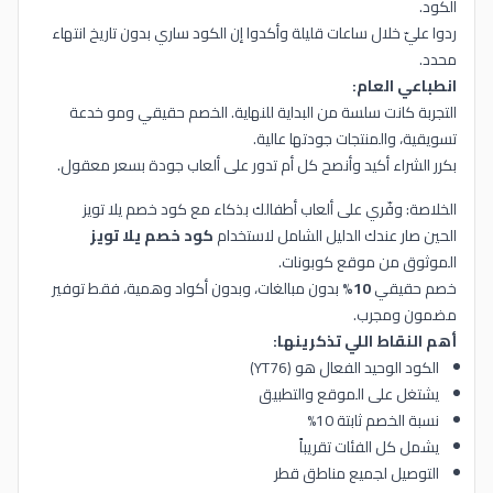
الكود.
ردوا عليّ خلال ساعات قليلة وأكدوا إن الكود ساري بدون تاريخ انتهاء
محدد.
انطباعي العام:
التجربة كانت سلسة من البداية للنهاية. الخصم حقيقي ومو خدعة
تسويقية، والمنتجات جودتها عالية.
بكرر الشراء أكيد وأنصح كل أم تدور على ألعاب جودة بسعر معقول.
الخلاصة: وفّري على ألعاب أطفالك بذكاء مع كود خصم يلا تويز
الحين صار عندك الدليل الشامل لاستخدام
كود خصم يلا تويز
الموثوق من موقع كوبونات.
خصم حقيقي
10%
بدون مبالغات، وبدون أكواد وهمية، فقط توفير
مضمون ومجرب.
أهم النقاط اللي تذكرينها:
الكود الوحيد الفعال هو (YT76)
يشتغل على الموقع والتطبيق
نسبة الخصم ثابتة 10%
يشمل كل الفئات تقريباً
التوصيل لجميع مناطق قطر