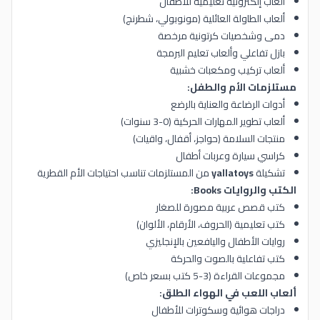
ألعاب إلكترونية تعليمية للأطفال
ألعاب الطاولة العائلية (مونوبولي، شطرنج)
دمى وشخصيات كرتونية مرخصة
بازل تفاعلي وألعاب تعليم البرمجة
ألعاب تركيب ومكعبات خشبية
مستلزمات الأم والطفل:
أدوات الرضاعة والعناية بالرضع
ألعاب تطوير المهارات الحركية (0-3 سنوات)
منتجات السلامة (حواجز، أقفال، واقيات)
كراسي سيارة وعربات أطفال
تشكيلة
yallatoys
من المستلزمات تناسب احتياجات الأم القطرية
الكتب والروايات Books:
كتب قصص عربية مصورة للصغار
كتب تعليمية (الحروف، الأرقام، الألوان)
روايات الأطفال واليافعين بالإنجليزي
كتب تفاعلية بالصوت والحركة
مجموعات القراءة (3-5 كتب بسعر خاص)
ألعاب اللعب في الهواء الطلق:
دراجات هوائية وسكوترات للأطفال