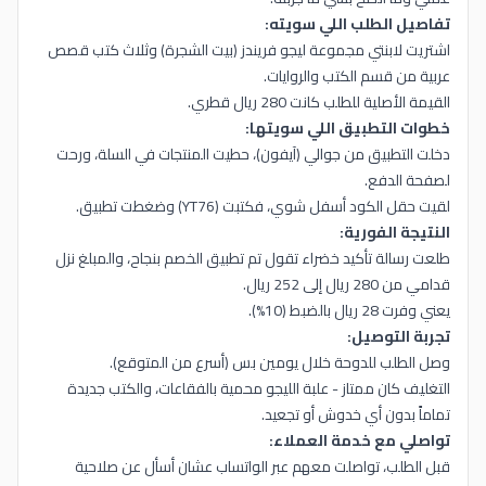
تفاصيل الطلب اللي سويته:
اشتريت لابنتي مجموعة ليجو فريندز (بيت الشجرة) وثلاث كتب قصص
عربية من قسم الكتب والروايات.
القيمة الأصلية للطلب كانت 280 ريال قطري.
خطوات التطبيق اللي سويتها:
دخلت التطبيق من جوالي (آيفون)، حطيت المنتجات في السلة، ورحت
لصفحة الدفع.
لقيت حقل الكود أسفل شوي، فكتبت (YT76) وضغطت تطبيق.
النتيجة الفورية:
طلعت رسالة تأكيد خضراء تقول تم تطبيق الخصم بنجاح، والمبلغ نزل
قدامي من 280 ريال إلى 252 ريال.
يعني وفرت 28 ريال بالضبط (10%).
تجربة التوصيل:
وصل الطلب للدوحة خلال يومين بس (أسرع من المتوقع).
التغليف كان ممتاز - علبة الليجو محمية بالفقاعات، والكتب جديدة
تماماً بدون أي خدوش أو تجعيد.
تواصلي مع خدمة العملاء:
قبل الطلب، تواصلت معهم عبر الواتساب عشان أسأل عن صلاحية