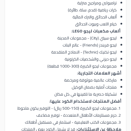
ترامبولين ومراجيح منزلية
كرات رياضية (قدم، سلة، طائرة)
ألعاب الحدائق والبرك المائية
خيام اللعب وبيوت الحدائق
ألعاب مكعبات ليجو LEGO:
ليجو سيتي (City) - مجموعات المدينة
ليجو فريندز (Friends) - عالم البنات
ليجو تكنيك (Technic) - النماذج المتقدمة
ليجو ديزني والشخصيات الكرتونية
مجموعات ليجو الكبيرة (300-1000 قطعة)
أشهر العلامات التجارية:
ماركات عالمية موثوقة ومرخصة
منتجات أصلية بضمان الوكيل
تشكيلة حصرية ما تلقينها في كل مكان
أفضل المنتجات لاستخدام الكود عليها:
مجموعات ليجو الكبيرة (150-500 ريال) - التوفير يكون ملحوظ
حزم مستلزمات الأطفال المتعددة - توفير مضاعف
مجموعات الكتب التعليمية - استثمار في مستقبل أطفالك
ملاحظة عن الاستثناءات:
قد لا يشمل الكود بعض المنتجات