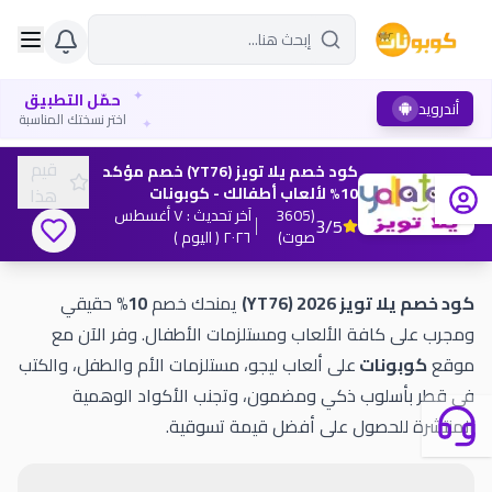
✦
حمّل التطبيق
أندرويد
✦
اختر نسختك المناسبة
قيم
كود خصم يلا تويز (YT76) خصم مؤكد
10% لألعاب أطفالك - كوبونات
هذا
(
3605
آخر تحديث
:
٧ أغسطس
3
/5
صوت
)
٢٠٢٦
( اليوم )
كود خصم يلا تويز 2026 (YT76)
يمنحك خصم
10%
حقيقي
ومجرب على كافة الألعاب ومستلزمات الأطفال. وفر الآن مع
موقع
كوبونات
على ألعاب ليجو، مستلزمات الأم والطفل، والكتب
في قطر بأسلوب ذكي ومضمون، وتجنب الأكواد الوهمية
المنتشرة للحصول على أفضل قيمة تسوقية.