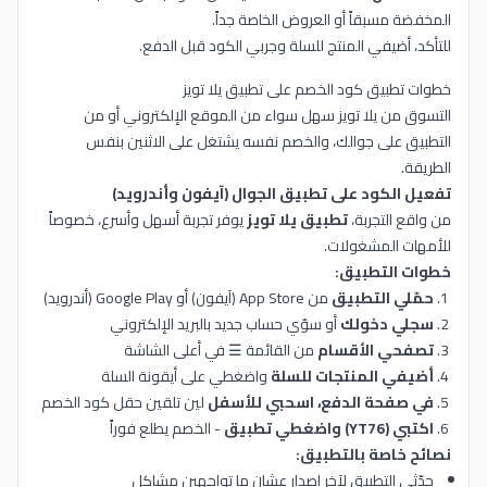
المخفضة مسبقاً أو العروض الخاصة جداً.
للتأكد، أضيفي المنتج للسلة وجربي الكود قبل الدفع.
خطوات تطبيق كود الخصم على تطبيق يلا تويز
التسوق من يلا تويز سهل سواء من الموقع الإلكتروني أو من
التطبيق على جوالك، والخصم نفسه يشتغل على الاثنين بنفس
الطريقة.
تفعيل الكود على تطبيق الجوال (آيفون وأندرويد)
من واقع التجربة،
تطبيق يلا تويز
يوفر تجربة أسهل وأسرع، خصوصاً
للأمهات المشغولات.
خطوات التطبيق:
حمّلي التطبيق
من App Store (آيفون) أو Google Play (أندرويد)
سجلي دخولك
أو سوّي حساب جديد بالبريد الإلكتروني
تصفحي الأقسام
من القائمة ☰ في أعلى الشاشة
أضيفي المنتجات للسلة
واضغطي على أيقونة السلة
في صفحة الدفع، اسحبي للأسفل
لين تلقين حقل كود الخصم
اكتبي (YT76) واضغطي تطبيق
- الخصم يطلع فوراً
نصائح خاصة بالتطبيق:
حدّثي التطبيق لآخر إصدار عشان ما تواجهين مشاكل