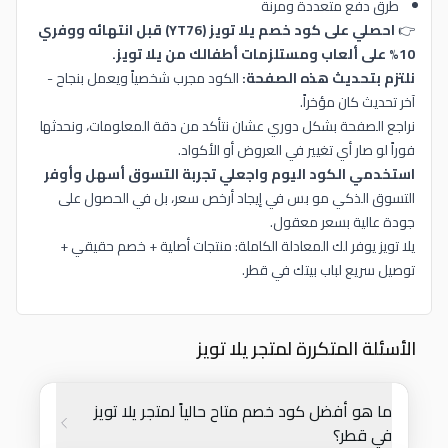
طرق دفع متعددة ومرنة
👉
احصلي على كود خصم يلا تويز (YT76) قبل انتهائه ووفري
10% على ألعاب ومستلزمات أطفالك من يلا تويز.
نلتزم بتحديث هذه الصفحة:
الكود مجرب شخصياً ويعمل بنجاح -
آخر تحديث كان مؤخراً.
نراجع الصفحة بشكل دوري عشان نتأكد من دقة المعلومات، ونحدثها
فوراً لو صار أي تغيير في العروض أو الأكواد.
استخدمي الكود اليوم واجعلي تجربة التسوق أسهل وأوفر
التسوق الذكي مو بس في إيجاد أرخص سعر، بل في الحصول على
جودة عالية بسعر معقول.
يلا تويز يوفر لك المعادلة الكاملة: منتجات أصلية + خصم حقيقي +
توصيل سريع لباب بيتك في قطر.
الأسئلة المتكررة لمتجر يلا تويز
ما هو أفضل كود خصم متاح حالياً لمتجر يلا تويز
في قطر؟