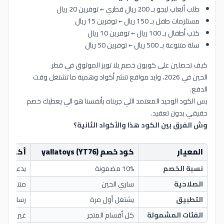
طلب ألعاب ليجو بـ 200 ريال قطري ← توفرين 20 ريال
مستلزمات طفل بـ 150 ريال ← توفرين 15 ريال
كتب أطفال بـ 100 ريال ← توفرين 10 ريال
سلة متنوعة بـ 500 ريال ← توفرين 50 ريال
كيف تحصلين على كوبون خصم يلا تويز الموثوق في قطر
الحين في 2026، وايد مواقع تنشر أكواد وهمية ما تشتغل وقت
الدفع.
بس الكود الوحيد المعتمد اللي جربناه بأنفسنا هو الي يعطيك خصم
حقيقي بدون تعقيد.
وش الفرق بين الكود هذا والأكواد الثانية؟
المعيار
كود خصم yallatoys (YT76)
أكواد 
نسبة الخصم
10% مضمونة
يدعون 70% ما تشتغل
الصلاحية
ساري الحين
منتهية أو
التطبيق
يشتغل أول مرة
رسالة خطأ
الفئات المشمولة
كل أقسام المتجر
غير واضحة