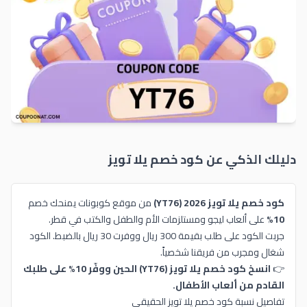
دليلك الذكي عن كود خصم
يلا تويز
كود خصم يلا تويز 2026
(YT76)
من موقع كوبونات يمنحك خصم
10%
على ألعاب ليجو ومستلزمات الأم والطفل والكتب في قطر.
جربت الكود على طلب بقيمة 300 ريال ووفرت 30 ريال بالضبط. الكود
شغال ومجرب من فريقنا شخصياً.
👉
انسخ كود خصم يلا تويز (YT76) الحين ووفّر 10% على طلبك
القادم من ألعاب الأطفال.
تفاصيل نسبة كود خصم يلا تويز الحقيقي