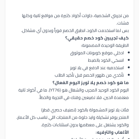
من تجربتي الشخصية، حاولت أكواد كثيرة من مواقع ثانية وكلها
فشلت.
بس لما استخدمت الكود، انطبق الخصم فوراً وبدون أي مشاكل.
كيف تجيبين كود خصم حقيقي؟
الطريقة الوحيدة المضمونة:
ادخلي موقع كوبونات الموثوق
انسخي الكود بالضبط
استخدميه عند الدفع في يلا تويز
تأكدي من ظهور الخصم قبل تأكيد الطلب
ما هو كود خصم يلا تويز اليوم الفعال؟
اليوم الكود الوحيد المجرب والشغال هو (YT76). ما في أكواد ثانية
معتمدة الحين، فلا تضيعين وقتك في التجربة والخطأ.
فئات يلا تويز المشمولة بالكود (تصنيف حصري قطر)
المتجر يوفر تشكيلة وايد حلوة من المنتجات اللي تناسب كل الأعمار،
والكود يشتغل على معظمها بدون استثناءات كثيرة.
الألعاب والترفيه: