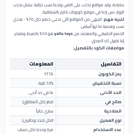
بصراحة، وايد مواقع تكذب على الناس وتحط نسب خيالية عشان تجذب
الزوار. بس إحنا في موقع كوبونات نلتزم بالشفافية.
تنبيه مهم:
انتبهي من المواقع اللي تدعي خصم حتى 70% - هذي
نسب وهمية ما لها أساس.
الخصم الحقيقي والمعتمد من
yalla toys
هو 10% بالضبط، ونفتخر
إننا نقول لك الصدق.
مواصفات الكود بالتفصيل:
التفاصيل
المعلومات
رمز الكوبون
YT76
نسبة التخفيض
10% ثابتة
الحد الأدنى
ما في حد أدنى
صالح في
قطر (كل المناطق)
الصلاحية
ساري حالياً
نوع العميل
الكل (جدد وحاليين)
عدد الاستخدام
مرة وحدة لكل حساب